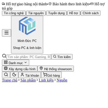
Hỗ trợ giao hàng nội thành
•
Bảo hành theo linh kiện
•
Hỗ trợ
trả góp
|
|
|
|
Tin công nghệ
Tài nguyên
Tuyển dụng
Hỗ trợ
Chính sách
Minh Đức
PC
Shop PC & linh kiện
Tìm kiếm
Danh mục
Xây dựng cấu hình
Hệ thống showroom
Tài khoản
Giỏ hàng
Trang chủ
Sản phẩm
Linh kiện
Nguồn