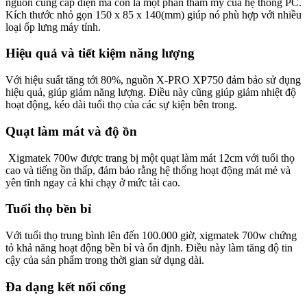
nguồn cung cấp điện mà còn là một phần thẩm mỹ của hệ thống PC.
Kích thước nhỏ gọn 150 x 85 x 140(mm) giúp nó phù hợp với nhiều
loại ốp lưng máy tính.
Hiệu quả và tiết kiệm năng lượng
Với hiệu suất tăng tới 80%, nguồn X-PRO XP750 đảm bảo sử dụng
hiệu quả, giúp giảm năng lượng. Điều này cũng giúp giảm nhiệt độ
hoạt động, kéo dài tuổi thọ của các sự kiện bên trong.
Quạt làm mát và độ ồn
Xigmatek 700w được trang bị một quạt làm mát 12cm với tuổi thọ
cao và tiếng ồn thấp, đảm bảo rằng hệ thống hoạt động mát mẻ và
yên tĩnh ngay cả khi chạy ở mức tải cao.
Tuổi thọ bền bỉ
Với tuổi thọ trung bình lên đến 100.000 giờ, xigmatek 700w chứng
tỏ khả năng hoạt động bền bỉ và ổn định. Điều này làm tăng độ tin
cậy của sản phẩm trong thời gian sử dụng dài.
Đa dạng kết nối cổng