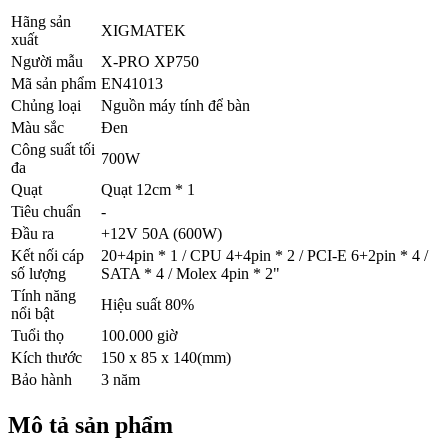
Hãng sản
XIGMATEK
xuất
Người mẫu
X-PRO XP750
Mã sản phẩm
EN41013
Chủng loại
Nguồn máy tính để bàn
Màu sắc
Đen
Công suất tối
700W
đa
Quạt
Quạt 12cm * 1
Tiêu chuẩn
-
Đầu ra
+12V 50A (600W)
Kết nối cáp
20+4pin * 1 / CPU 4+4pin * 2 / PCI-E 6+2pin * 4 /
số lượng
SATA * 4 / Molex 4pin * 2"
Tính năng
Hiệu suất 80%
nổi bật
Tuổi thọ
100.000 giờ
Kích thước
150 x 85 x 140(mm)
Bảo hành
3 năm
Mô tả sản phẩm