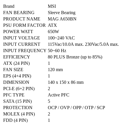
Brand
MSI
FAN BEARING
Sleeve Bearing
PRODUCT NAME
MAG A650BN
PSU FORM FACTOR
ATX
POWER WATT
650W
INPUT VOLTAGE
100~240 VAC
INPUT CURRENT
115Vac/10.0A max. 230Vac/5.0A max.
INPUT FREQUENCY
50~60 Hz
EFFICIENCY
80 PLUS Bronze (up to 85%)
ATX (24 PIN)
1
FAN SIZE
120 mm
EPS (4+4 PIN)
1
DIMENSION
140 x 150 x 86 mm
PCI-E (6+2 PIN)
2
PFC TYPE
Active PFC
SATA (15 PIN)
5
PROTECTION
OCP / OVP / OPP / OTP / SCP
MOLEX (4 PIN)
2
FDD (4 PIN)
1