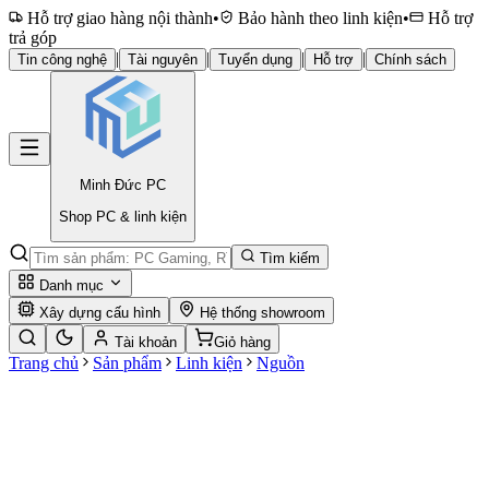
Hỗ trợ giao hàng nội thành
•
Bảo hành theo linh kiện
•
Hỗ trợ
trả góp
|
|
|
|
Tin công nghệ
Tài nguyên
Tuyển dụng
Hỗ trợ
Chính sách
Minh Đức
PC
Shop PC & linh kiện
Tìm kiếm
Danh mục
Xây dựng cấu hình
Hệ thống showroom
Tài khoản
Giỏ hàng
Trang chủ
Sản phẩm
Linh kiện
Nguồn