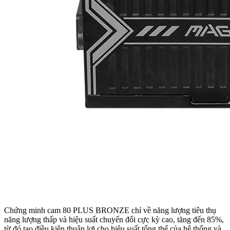
Chứng minh cam 80 PLUS BRONZE chỉ về năng lượng tiêu thụ
năng lượng thấp và hiệu suất chuyển đổi cực kỳ cao, tăng đến 85%,
từ đó tạo điều kiện thuận lợi cho hiệu suất tổng thể của hệ thống và