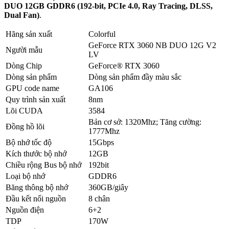
DUO 12GB GDDR6 (192-bit, PCIe 4.0, Ray Tracing, DLSS,
Dual Fan)
.
Hãng sản xuất
Colorful
GeForce RTX 3060 NB DUO 12G V2
Người mẫu
LV
Dòng Chip
GeForce® RTX 3060
Dòng sản phẩm
Dòng sản phẩm đầy màu sắc
GPU code name
GA106
Quy trình sản xuất
8nm
Lõi CUDA
3584
Bản cơ sở: 1320Mhz; Tăng cường:
Đồng hồ lõi
1777Mhz
Bộ nhớ tốc độ
15Gbps
Kích thước bộ nhớ
12GB
Chiều rộng Bus bộ nhớ
192bit
Loại bộ nhớ
GDDR6
Băng thông bộ nhớ
360GB/giây
Đầu kết nối nguồn
8 chân
Nguồn điện
6+2
TDP
170W