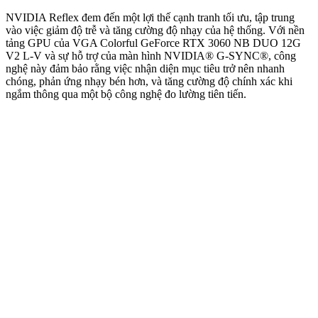
NVIDIA Reflex đem đến một lợi thế cạnh tranh tối ưu, tập trung
vào việc giảm độ trễ và tăng cường độ nhạy của hệ thống. Với nền
tảng GPU của VGA Colorful GeForce RTX 3060 NB DUO 12G
V2 L-V và sự hỗ trợ của màn hình NVIDIA® G-SYNC®, công
nghệ này đảm bảo rằng việc nhận diện mục tiêu trở nên nhanh
chóng, phản ứng nhạy bén hơn, và tăng cường độ chính xác khi
ngắm thông qua một bộ công nghệ đo lường tiên tiến.