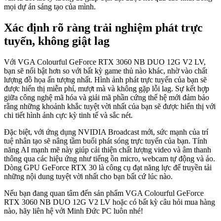
mọi dự án sáng tạo của mình.
Xác định rõ ràng trải nghiệm phát trực
tuyến, không giật lag
Với VGA Colourful GeForce RTX 3060 NB DUO 12G V2 LV,
bạn sẽ nổi bật hơn so với bất kỳ game thủ nào khác, nhờ vào chất
lượng đồ họa ấn tượng nhất. Hình ảnh phát trực tuyến của bạn sẽ
được hiển thị miễn phí, mượt mà và không gặp lỗi lag. Sự kết hợp
giữa công nghệ mã hóa và giải mã phần cứng thế hệ mới đảm bảo
rằng những khoảnh khắc tuyệt vời nhất của bạn sẽ được hiển thị với
chi tiết hình ảnh cực kỳ tinh tế và sắc nét.
Đặc biệt, với ứng dụng NVIDIA Broadcast mới, sức mạnh của trí
tuệ nhân tạo sẽ nâng tầm buổi phát sóng trực tuyến của bạn. Tính
năng AI mạnh mẽ này giúp cải thiện chất lượng video và âm thanh
thông qua các hiệu ứng như tiếng ồn micro, webcam tự động và ảo.
Dòng GPU GeForce RTX 30 là công cụ đạt năng lực để truyền tải
những nội dung tuyệt vời nhất cho bạn bất cứ lúc nào.
Nếu bạn đang quan tâm đến sản phẩm VGA Colourful GeForce
RTX 3060 NB DUO 12G V2 LV hoặc có bất kỳ câu hỏi mua hàng
nào, hãy liên hệ với Minh Đức PC luôn nhé!