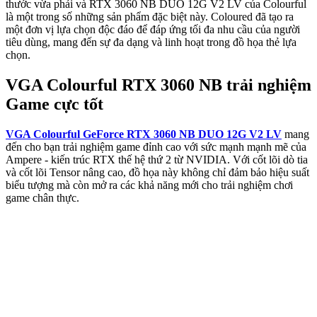
thước vừa phải và RTX 3060 NB DUO 12G V2 LV của Colourful
là một trong số những sản phẩm đặc biệt này. Coloured đã tạo ra
một đơn vị lựa chọn độc đáo để đáp ứng tối đa nhu cầu của người
tiêu dùng, mang đến sự đa dạng và linh hoạt trong đồ họa thẻ lựa
chọn.
VGA Colourful RTX 3060 NB trải nghiệm
Game cực tốt
VGA Colourful GeForce RTX 3060 NB DUO 12G V2 LV
mang
đến cho bạn trải nghiệm game đỉnh cao với sức mạnh mạnh mẽ của
Ampere - kiến ​​trúc RTX thế hệ thứ 2 từ NVIDIA. Với cốt lõi dò tia
và cốt lõi Tensor nâng cao, đồ họa này không chỉ đảm bảo hiệu suất
biểu tượng mà còn mở ra các khả năng mới cho trải nghiệm chơi
game chân thực.