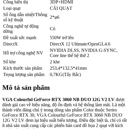
Cổng hiển thị
3DP+HDMI
Loại quạt
CÁI QUẠT
Số ống dẫn nhiệt/Thông
2*φ6
số kỹ thuật
Công nghệ tự động
Có
dừng
Đề xuất sức mạnh
550W trở lên
DirectX
DirectX 12 Ultimate/OpenGL4.6
NVIDIA DLSS, NVIDIA G-SYNC,
Hỗ trợ công nghệ NV
Core line thế hệ thứ 2
Số khe
2 khe
Kích thước sản phẩm
253,4*132,5*41mm
Trọng lượng sản phẩm
0,7KG(Tây Bắc)
Mô tả sản phẩm
VGA Colourful GeForce RTX 3060 NB DUO 12G V2 LV
được
đánh giá cao về hiệu năng, độ ổn định và hệ thống làm mát. Là một
thành viên đáng chú ý trong dòng sản phẩm Color thuộc Series
GeForce RTX 30, VGA Colourful GeForce RTX 3060 NB DUO
12G V2 LV đem lại hiệu suất biểu tượng. Điều đặc biệt là, chỉ có rất
ít nhà sản xuất cung cấp các phiên bản card đồ họa 2 quạt với kích