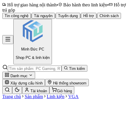
Hỗ trợ giao hàng nội thành
•
Bảo hành theo linh kiện
•
Hỗ trợ
trả góp
|
|
|
|
Tin công nghệ
Tài nguyên
Tuyển dụng
Hỗ trợ
Chính sách
Minh Đức
PC
Shop PC & linh kiện
Tìm kiếm
Danh mục
Xây dựng cấu hình
Hệ thống showroom
Tài khoản
Giỏ hàng
Trang chủ
Sản phẩm
Linh kiện
VGA