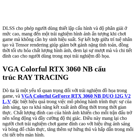
DLSS cho phép người dùng thiết lập cấu hình và độ phân giải ở
mức cao, mang đến một trải nghiệm hình ảnh ấn tượng khi chơi
game mà không cần hy sinh hiệu suất. Sự kết hợp giữa trí tuệ nhân
tạo và Tensor rendering giúp giảm bớt gánh nặng tính toán, đồng
thời tối ưu hóa chất lượng hình ảnh, đem lại sự mượt mà và chi tiết
đỉnh cao cho người dùng trong mọi trải nghiệm đồ họa.
VGA Colorful RTX 3060 NB cấu
trúc RAY TRACING
Dò tia là một yếu tố quan trọng đối với trải nghiệm đồ họa trong
game, và
VGA Colorful GeForce RTX 3060 NB DUO 12G V2
L-V
đặc biệt hiệu quả trong việc mô phỏng hành trình thực sự của
ánh sáng, tạo ra khả năng kết xuất ảnh đồng thời trong thời gian
thực. Chất lượng đỉnh cao của hình ảnh khiến cho mỗi trận đấu trở
nên sống động và đầy cường độ thị giác. Điều này mang lại cho
người chơi trải nghiệm chơi game đỉnh cao với hiệu ứng ánh sáng
và bóng đổ chân thực, tăng thêm sự hứng thú và hấp dẫn trong mỗi
chi tiết trên màn hình.