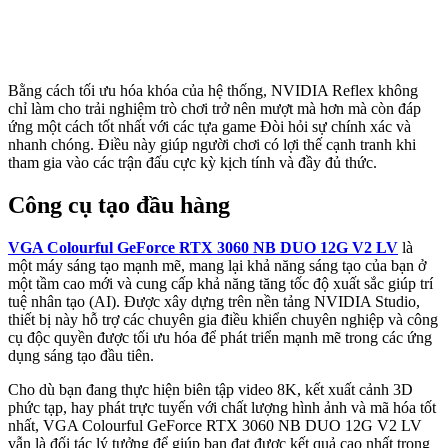
Bằng cách tối ưu hóa khóa của hệ thống, NVIDIA Reflex không
chỉ làm cho trải nghiệm trò chơi trở nên mượt mà hơn mà còn đáp
ứng một cách tốt nhất với các tựa game Đòi hỏi sự chính xác và
nhanh chóng. Điều này giúp người chơi có lợi thế cạnh tranh khi
tham gia vào các trận đấu cực kỳ kịch tính và đầy đủ thức.
Công cụ tạo đầu hàng
VGA Colourful GeForce RTX 3060 NB DUO 12G V2 LV
là
một máy sáng tạo mạnh mẽ, mang lại khả năng sáng tạo của bạn ở
một tầm cao mới và cung cấp khả năng tăng tốc độ xuất sắc giúp trí
tuệ nhân tạo (AI). Được xây dựng trên nền tảng NVIDIA Studio,
thiết bị này hỗ trợ các chuyên gia điều khiển chuyên nghiệp và công
cụ độc quyền được tối ưu hóa để phát triển mạnh mẽ trong các ứng
dụng sáng tạo đầu tiên.
Cho dù bạn đang thực hiện biên tập video 8K, kết xuất cảnh 3D
phức tạp, hay phát trực tuyến với chất lượng hình ảnh và mã hóa tốt
nhất, VGA Colourful GeForce RTX 3060 NB DUO 12G V2 LV
vẫn là đối tác lý tưởng để giúp bạn đạt được kết quả cao nhất trong