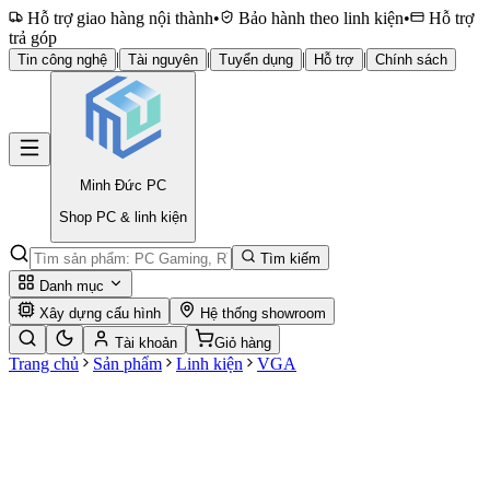
Hỗ trợ giao hàng nội thành
•
Bảo hành theo linh kiện
•
Hỗ trợ
trả góp
|
|
|
|
Tin công nghệ
Tài nguyên
Tuyển dụng
Hỗ trợ
Chính sách
Minh Đức
PC
Shop PC & linh kiện
Tìm kiếm
Danh mục
Xây dựng cấu hình
Hệ thống showroom
Tài khoản
Giỏ hàng
Trang chủ
Sản phẩm
Linh kiện
VGA