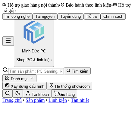
Hỗ trợ giao hàng nội thành
•
Bảo hành theo linh kiện
•
Hỗ trợ
trả góp
|
|
|
|
Tin công nghệ
Tài nguyên
Tuyển dụng
Hỗ trợ
Chính sách
Minh Đức
PC
Shop PC & linh kiện
Tìm kiếm
Danh mục
Xây dựng cấu hình
Hệ thống showroom
Tài khoản
Giỏ hàng
Trang chủ
Sản phẩm
Linh kiện
Tản nhiệt