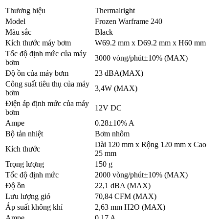
Thương hiệu
Thermalright
Model
Frozen Warframe 240
Màu sắc
Black
Kích thước máy bơm
W69.2 mm x D69.2 mm x H60 mm
Tốc độ định mức của máy
3000 vòng/phút±10% (MAX)
bơm
Độ ồn của máy bơm
23 dBA(MAX)
Công suất tiêu thụ của máy
3,4W (MAX)
bơm
Điện áp định mức của máy
12V DC
bơm
Ampe
0.28±10% A
Bộ tản nhiệt
Bơm nhôm
Dài 120 mm x Rộng 120 mm x Cao
Kích thước
25 ​​mm
Trọng lượng
150 g
Tốc độ định mức
2000 vòng/phút±10% (MAX)
Độ ồn
22,1 dBA (MAX)
Lưu lượng gió
70,84 CFM (MAX)
Áp suất không khí
2,63 mm H2O (MAX)
Ampe
0,17 A