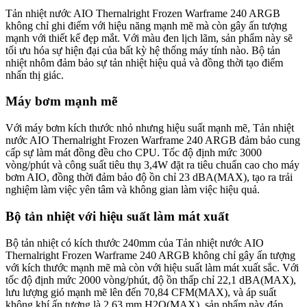
Tản nhiệt nước AIO Thernalright Frozen Warframe 240 ARGB
không chỉ ghi điểm với hiệu năng mạnh mẽ mà còn gây ấn tượng
mạnh với thiết kế đẹp mắt. Với màu đen lịch lãm, sản phẩm này sẽ
tối ưu hóa sự hiện đại của bất kỳ hệ thống máy tính nào. Bộ tản
nhiệt nhôm đảm bảo sự tản nhiệt hiệu quả và đồng thời tạo điểm
nhấn thị giác.
Máy bơm mạnh mẽ
Với máy bơm kích thước nhỏ nhưng hiệu suất mạnh mẽ, Tản nhiệt
nước AIO Thernalright Frozen Warframe 240 ARGB đảm bảo cung
cấp sự làm mát đồng đều cho CPU. Tốc độ định mức 3000
vòng/phút và công suất tiêu thụ 3,4W đặt ra tiêu chuẩn cao cho máy
bơm AIO, đồng thời đảm bảo độ ồn chỉ 23 dBA(MAX), tạo ra trải
nghiệm làm việc yên tâm và không gian làm việc hiệu quả.
Bộ tản nhiệt với hiệu suất làm mát xuất
Bộ tản nhiệt có kích thước 240mm của Tản nhiệt nước AIO
Thernalright Frozen Warframe 240 ARGB không chỉ gây ấn tượng
với kích thước mạnh mẽ mà còn với hiệu suất làm mát xuất sắc. Với
tốc độ định mức 2000 vòng/phút, độ ồn thấp chỉ 22,1 dBA(MAX),
lưu lượng gió mạnh mẽ lên đến 70,84 CFM(MAX), và áp suất
không khí ấn tượng là 2,63 mm H2O(MAX), sản phẩm này đáp