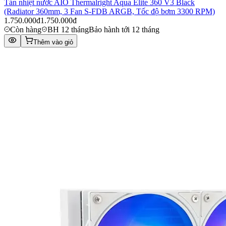
Tản nhiệt nước AIO Thermalright Aqua Elite 360 V3 Black
(Radiator 360mm, 3 Fan S-FDB ARGB, Tốc độ bơm 3300 RPM)
1.750.000đ
1.750.000đ
Còn hàng
BH 12 tháng
Bảo hành tới 12 tháng
Thêm vào giỏ