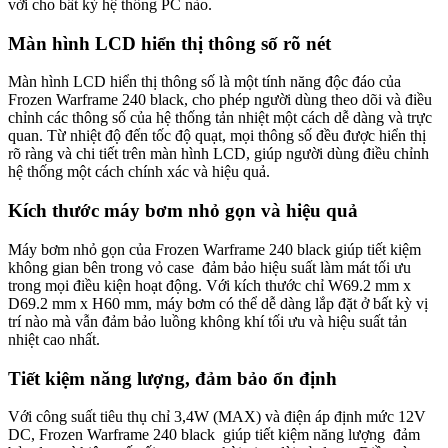
vời cho bất kỳ hệ thống PC nào.
Màn hình LCD hiển thị thông số rõ nét
Màn hình LCD hiển thị thông số là một tính năng độc đáo của
Frozen Warframe 240 black, cho phép người dùng theo dõi và điều
chỉnh các thông số của hệ thống tản nhiệt một cách dễ dàng và trực
quan. Từ nhiệt độ đến tốc độ quạt, mọi thông số đều được hiển thị
rõ ràng và chi tiết trên màn hình LCD, giúp người dùng điều chỉnh
hệ thống một cách chính xác và hiệu quả.
Kích thước máy bơm nhỏ gọn và hiệu quả
Máy bơm nhỏ gọn của Frozen Warframe 240 black giúp tiết kiệm
không gian bên trong vỏ case đảm bảo hiệu suất làm mát tối ưu
trong mọi điều kiện hoạt động. Với kích thước chỉ W69.2 mm x
D69.2 mm x H60 mm, máy bơm có thể dễ dàng lắp đặt ở bất kỳ vị
trí nào mà vẫn đảm bảo luồng không khí tối ưu và hiệu suất tản
nhiệt cao nhất.
Tiết kiệm năng lượng, đảm bảo ổn định
Với công suất tiêu thụ chỉ 3,4W (MAX) và điện áp định mức 12V
DC, Frozen Warframe 240 black giúp tiết kiệm năng lượng đảm