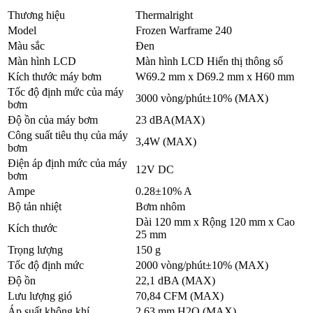
Thương hiệu
Thermalright
Model
Frozen Warframe 240
Màu sắc
Đen
Màn hình LCD
Màn hình LCD Hiển thị thông số
Kích thước máy bơm
W69.2 mm x D69.2 mm x H60 mm
Tốc độ định mức của máy
3000 vòng/phút±10% (MAX)
bơm
Độ ồn của máy bơm
23 dBA(MAX)
Công suất tiêu thụ của máy
3,4W (MAX)
bơm
Điện áp định mức của máy
12V DC
bơm
Ampe
0.28±10% A
Bộ tản nhiệt
Bơm nhôm
Dài 120 mm x Rộng 120 mm x Cao
Kích thước
25 ​​mm
Trọng lượng
150 g
Tốc độ định mức
2000 vòng/phút±10% (MAX)
Độ ồn
22,1 dBA (MAX)
Lưu lượng gió
70,84 CFM (MAX)
Áp suất không khí
2,63 mm H2O (MAX)