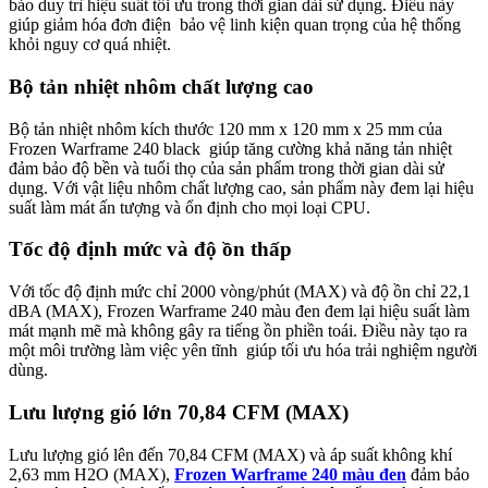
bảo duy trì hiệu suất tối ưu trong thời gian dài sử dụng. Điều này
giúp giảm hóa đơn điện bảo vệ linh kiện quan trọng của hệ thống
khỏi nguy cơ quá nhiệt.
Bộ tản nhiệt nhôm chất lượng cao
Bộ tản nhiệt nhôm kích thước 120 mm x 120 mm x 25 mm của
Frozen Warframe 240 black giúp tăng cường khả năng tản nhiệt
đảm bảo độ bền và tuổi thọ của sản phẩm trong thời gian dài sử
dụng. Với vật liệu nhôm chất lượng cao, sản phẩm này đem lại hiệu
suất làm mát ấn tượng và ổn định cho mọi loại CPU.
Tốc độ định mức và độ ồn thấp
Với tốc độ định mức chỉ 2000 vòng/phút (MAX) và độ ồn chỉ 22,1
dBA (MAX), Frozen Warframe 240 màu đen đem lại hiệu suất làm
mát mạnh mẽ mà không gây ra tiếng ồn phiền toái. Điều này tạo ra
một môi trường làm việc yên tĩnh giúp tối ưu hóa trải nghiệm người
dùng.
Lưu lượng gió lớn 70,84 CFM (MAX)
Lưu lượng gió lên đến 70,84 CFM (MAX) và áp suất không khí
2,63 mm H2O (MAX),
Frozen Warframe 240 màu đen
đảm bảo