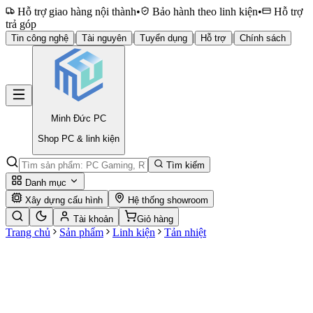
Hỗ trợ giao hàng nội thành
•
Bảo hành theo linh kiện
•
Hỗ trợ
trả góp
|
|
|
|
Tin công nghệ
Tài nguyên
Tuyển dụng
Hỗ trợ
Chính sách
Minh Đức
PC
Shop PC & linh kiện
Tìm kiếm
Danh mục
Xây dựng cấu hình
Hệ thống showroom
Tài khoản
Giỏ hàng
Trang chủ
Sản phẩm
Linh kiện
Tản nhiệt