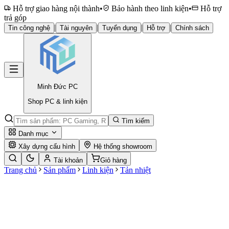
Hỗ trợ giao hàng nội thành
•
Bảo hành theo linh kiện
•
Hỗ trợ
trả góp
|
|
|
|
Tin công nghệ
Tài nguyên
Tuyển dụng
Hỗ trợ
Chính sách
Minh Đức
PC
Shop PC & linh kiện
Tìm kiếm
Danh mục
Xây dựng cấu hình
Hệ thống showroom
Tài khoản
Giỏ hàng
Trang chủ
Sản phẩm
Linh kiện
Tản nhiệt