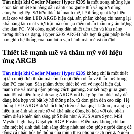
Tản nhiệt khí Cooler Master Hyper 620S
là một trong những lựa
chọn tản nhiệt khí hàng đầu dành cho game thủ và người dùng
chuyên nghiệp. Sở hữu thiết kế mạnh mẽ, hệ thống quạt kép hiệu
suất cao và đèn LED ARGB hiện đại, sản phẩm không chỉ mang lại
khả năng làm mát vượt trội mà còn tạo điểm nhấn thẩm mỹ ấn tượng
cho dàn PC. Với công nghệ ống dẫn nhiệt tiên tiến và khả năng
tương thích đa dạng, Hyper 620S ARGB hứa hẹn là giải pháp hoàn
hảo giúp hệ thống của bạn luôn vận hành mát mẻ và ổn định.
Thiết kế mạnh mẽ và thẩm mỹ với hiệu
ứng ARGB
Tản nhiệt khí Cooler Master Hyper 620S
không chỉ là một thiết
bị tản nhiệt đơn thuần mà còn là một điểm nhấn về thẩm mỹ trong
dàn PC của bạn. Sản phẩm được thiết kế với vẻ ngoài hiện đại,
mạnh mẽ và mang đậm phong cách gaming. Sự kết hợp giữa gam
màu tối và hiệu ứng ánh sáng ARGB nổi bật giúp tản nhiệt này dễ
dàng hòa hợp với bất kỳ hệ thống nào, từ đơn giản đến cao cấp. Hệ
thống LED ARGB được tích hợp trên cả hai quạt 120mm, mang lại
hiệu ứng ánh sáng rực rỡ và khả năng đồng bộ hóa với các phần
mềm điều khiển ánh sáng phổ biến như ASUS Aura Sync, MSI
Mystic Light hay Gigabyte RGB Fusion. Điều này không chỉ tạo
nên một hệ sinh thái ánh sáng đồng nhất mà còn giúp người dùng dễ
dàng cá nhân hóa hệ thống của mình theo phong cách riêng. Ngoài