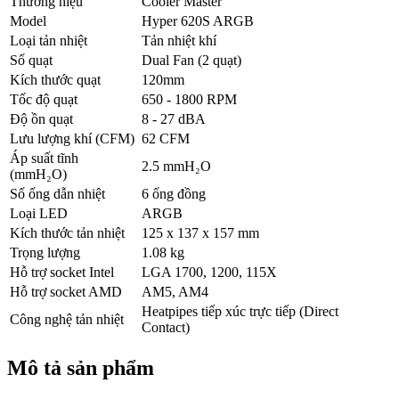
Thương hiệu
Cooler Master
Model
Hyper 620S ARGB
Loại tản nhiệt
Tản nhiệt khí
Số quạt
Dual Fan (2 quạt)
Kích thước quạt
120mm
Tốc độ quạt
650 - 1800 RPM
Độ ồn quạt
8 - 27 dBA
Lưu lượng khí (CFM)
62 CFM
Áp suất tĩnh
2.5 mmH₂O
(mmH₂O)
Số ống dẫn nhiệt
6 ống đồng
Loại LED
ARGB
Kích thước tản nhiệt
125 x 137 x 157 mm
Trọng lượng
1.08 kg
Hỗ trợ socket Intel
LGA 1700, 1200, 115X
Hỗ trợ socket AMD
AM5, AM4
Heatpipes tiếp xúc trực tiếp (Direct
Công nghệ tản nhiệt
Contact)
Mô tả sản phẩm