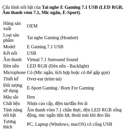
Cấu hình nổi bật của
Tai nghe E Gaming 7.1 USB (LED RGB,
Âm thanh vòm 7.1, Mic ngắn, E-Sport)
.
Hãng sản
OEM
xuất
Loại sản
Tai nghe Gaming (Headset)
phẩm
Model
E Gaming 7.1 USB
Kết nối
USB
Âm thanh
Virtual 7.1 Surround Sound
Đèn nền
LED RGB (Đèn nền - Backlight)
Microphone
Có (Mic ngắn, tích hợp hoặc có thể gập gọn)
Thiết kế
Over-ear (trùm tai)
Đối tượng
E-Sport Gaming / Born For Gaming
sử dụng
Màu sắc
Đen
Chất liệu
Nhựa cao cấp, đệm tai/đầu êm ái
Tính năng
Âm thanh vòm 7.1 chân thực, đèn LED RGB sống
nổi bật
động, mic ngắn tiện lợi, thoải mái khi đeo lâu
Tương
PC, Laptop (Windows, macOS) có cổng USB
thích