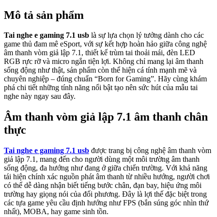
Mô tả sản phẩm
Tai nghe e gaming 7.1 usb
là sự lựa chọn lý tưởng dành cho các
game thủ đam mê eSport, với sự kết hợp hoàn hảo giữa công nghệ
âm thanh vòm giả lập 7.1, thiết kế trùm tai thoải mái, đèn LED
RGB rực rỡ và micro ngắn tiện lợi. Không chỉ mang lại âm thanh
sống động như thật, sản phẩm còn thể hiện cá tính mạnh mẽ và
chuyên nghiệp – đúng chuẩn “Born for Gaming”. Hãy cùng khám
phá chi tiết những tính năng nổi bật tạo nên sức hút của mẫu tai
nghe này ngay sau đây.
Âm thanh vòm giả lập 7.1 âm thanh chân
thực
Tai nghe e gaming 7.1 usb
được trang bị công nghệ âm thanh vòm
giả lập 7.1, mang đến cho người dùng một môi trường âm thanh
sống động, đa hướng như đang ở giữa chiến trường. Với khả năng
tái hiện chính xác nguồn phát âm thanh từ nhiều hướng, người chơi
có thể dễ dàng nhận biết tiếng bước chân, đạn bay, hiệu ứng môi
trường hay giọng nói của đối phương. Đây là lợi thế đặc biệt trong
các tựa game yêu cầu định hướng như FPS (bắn súng góc nhìn thứ
nhất), MOBA, hay game sinh tồn.