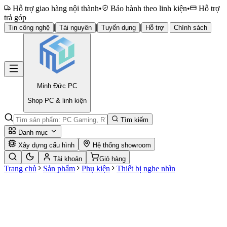
Hỗ trợ giao hàng nội thành
•
Bảo hành theo linh kiện
•
Hỗ trợ
trả góp
|
|
|
|
Tin công nghệ
Tài nguyên
Tuyển dụng
Hỗ trợ
Chính sách
Minh Đức
PC
Shop PC & linh kiện
Tìm kiếm
Danh mục
Xây dựng cấu hình
Hệ thống showroom
Tài khoản
Giỏ hàng
Trang chủ
Sản phẩm
Phụ kiện
Thiết bị nghe nhìn