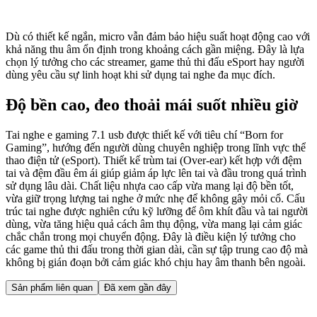
Dù có thiết kế ngắn, micro vẫn đảm bảo hiệu suất hoạt động cao với
khả năng thu âm ổn định trong khoảng cách gần miệng. Đây là lựa
chọn lý tưởng cho các streamer, game thủ thi đấu eSport hay người
dùng yêu cầu sự linh hoạt khi sử dụng tai nghe đa mục đích.
Độ bền cao, đeo thoải mái suốt nhiều giờ
Tai nghe e gaming 7.1 usb được thiết kế với tiêu chí “Born for
Gaming”, hướng đến người dùng chuyên nghiệp trong lĩnh vực thể
thao điện tử (eSport). Thiết kế trùm tai (Over-ear) kết hợp với đệm
tai và đệm đầu êm ái giúp giảm áp lực lên tai và đầu trong quá trình
sử dụng lâu dài. Chất liệu nhựa cao cấp vừa mang lại độ bền tốt,
vừa giữ trọng lượng tai nghe ở mức nhẹ để không gây mỏi cổ. Cấu
trúc tai nghe được nghiên cứu kỹ lưỡng để ôm khít đầu và tai người
dùng, vừa tăng hiệu quả cách âm thụ động, vừa mang lại cảm giác
chắc chắn trong mọi chuyển động. Đây là điều kiện lý tưởng cho
các game thủ thi đấu trong thời gian dài, cần sự tập trung cao độ mà
không bị gián đoạn bởi cảm giác khó chịu hay âm thanh bên ngoài.
Sản phẩm liên quan
Đã xem gần đây