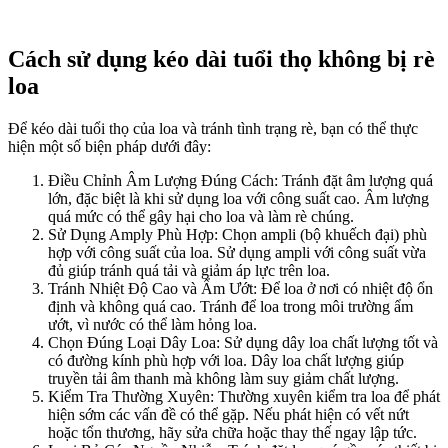
Cách sử dụng kéo dài tuổi thọ không bị rè
loa
Để kéo dài tuổi thọ của loa và tránh tình trạng rè, bạn có thể thực
hiện một số biện pháp dưới đây:
Điều Chỉnh Âm Lượng Đúng Cách: Tránh đặt âm lượng quá
lớn, đặc biệt là khi sử dụng loa với công suất cao. Âm lượng
quá mức có thể gây hại cho loa và làm rè chúng.
Sử Dụng Amply Phù Hợp: Chọn ampli (bộ khuếch đại) phù
hợp với công suất của loa. Sử dụng ampli với công suất vừa
đủ giúp tránh quá tải và giảm áp lực trên loa.
Tránh Nhiệt Độ Cao và Ẩm Ướt: Để loa ở nơi có nhiệt độ ổn
định và không quá cao. Tránh để loa trong môi trường ẩm
ướt, vì nước có thể làm hỏng loa.
Chọn Đúng Loại Dây Loa: Sử dụng dây loa chất lượng tốt và
có đường kính phù hợp với loa. Dây loa chất lượng giúp
truyền tải âm thanh mà không làm suy giảm chất lượng.
Kiểm Tra Thường Xuyên: Thường xuyên kiểm tra loa để phát
hiện sớm các vấn đề có thể gặp. Nếu phát hiện có vết nứt
hoặc tổn thương, hãy sửa chữa hoặc thay thế ngay lập tức.