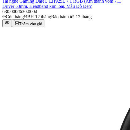
Tai nghe Gaming DareU EH925L 7.1 RGB (Âm thanh vòm 7.1,
Driver 53mm, Headband kim loại, Màu Đỏ Đen)
630.000đ
630.000đ
Còn hàng
BH 12 tháng
Bảo hành tới 12 tháng
Thêm vào giỏ