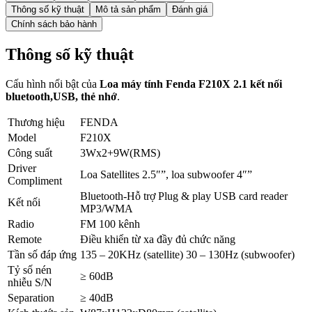
Thông số kỹ thuật
Mô tả sản phẩm
Đánh giá
Chính sách bảo hành
Thông số kỹ thuật
Cấu hình nổi bật của
Loa máy tính Fenda F210X 2.1 kết nối
bluetooth,USB, thẻ nhớ
.
Thương hiệu
FENDA
Model
F210X
Công suất
3Wx2+9W(RMS)
Driver
Loa Satellites 2.5″”, loa subwoofer 4″”
Compliment
Bluetooth-Hỗ trợ Plug & play USB card reader
Kết nối
MP3/WMA
Radio
FM 100 kênh
Remote
Điều khiển từ xa đầy đủ chức năng
Tần số đáp ứng
135 – 20KHz (satellite) 30 – 130Hz (subwoofer)
Tỷ số nén
≥ 60dB
nhiễu S/N
Separation
≥ 40dB