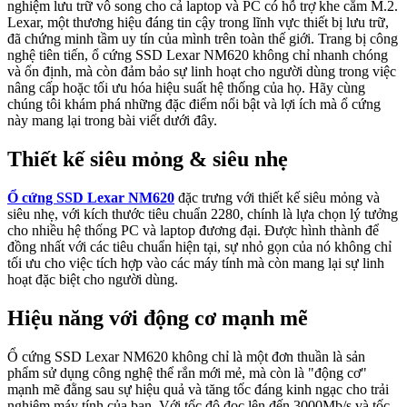
nghiệm lưu trữ vô song cho cả laptop và PC có hỗ trợ khe cắm M.2.
Lexar, một thương hiệu đáng tin cậy trong lĩnh vực thiết bị lưu trữ,
đã chứng minh tầm uy tín của mình trên toàn thế giới. Trang bị công
nghệ tiên tiến, ổ cứng SSD Lexar NM620 không chỉ nhanh chóng
và ổn định, mà còn đảm bảo sự linh hoạt cho người dùng trong việc
nâng cấp hoặc tối ưu hóa hiệu suất hệ thống của họ. Hãy cùng
chúng tôi khám phá những đặc điểm nổi bật và lợi ích mà ổ cứng
này mang lại trong bài viết dưới đây.
Thiết kế siêu mỏng & siêu nhẹ
Ổ cứng SSD Lexar NM620
đặc trưng với thiết kế siêu mỏng và
siêu nhẹ, với kích thước tiêu chuẩn 2280, chính là lựa chọn lý tưởng
cho nhiều hệ thống PC và laptop đương đại. Được hình thành để
đồng nhất với các tiêu chuẩn hiện tại, sự nhỏ gọn của nó không chỉ
tối ưu cho việc tích hợp vào các máy tính mà còn mang lại sự linh
hoạt đặc biệt cho người dùng.
Hiệu năng với động cơ mạnh mẽ
Ổ cứng SSD Lexar NM620 không chỉ là một đơn thuần là sản
phẩm sử dụng công nghệ thể rắn mới mẻ, mà còn là "động cơ"
mạnh mẽ đằng sau sự hiệu quả và tăng tốc đáng kinh ngạc cho trải
nghiệm máy tính của bạn. Với tốc độ đọc lên đến 3000Mb/s và tốc