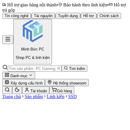
Hỗ trợ giao hàng nội thành
•
Bảo hành theo linh kiện
•
Hỗ trợ
trả góp
|
|
|
|
Tin công nghệ
Tài nguyên
Tuyển dụng
Hỗ trợ
Chính sách
Minh Đức
PC
Shop PC & linh kiện
Tìm kiếm
Danh mục
Xây dựng cấu hình
Hệ thống showroom
Tài khoản
Giỏ hàng
Trang chủ
Sản phẩm
Linh kiện
SSD