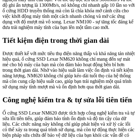
độ ghi ấn tượng là 1300Mb/s, nó không chỉ nhanh gấp 10 lần so với
ổ cứng HDD truyền thống mà còn là chìa khóa mở cánh cửa cho
việc khởi động máy tính một cách nhanh chóng và mở các ứng
dụng với độ mượt mà vô song. Lexar NM100 - sự tăng tốc đáng kể
đưa trải nghiệm máy tính của bạn lên một tầm cao mới.
Tiết kiệm điện trong thời gian dài
Được thiết kế với mức tiêu thụ điện năng thấp và khả năng tản nhiệt
hiệu quả, ổ cứng SSD Lexar NM620 không chỉ mang đến sự mát
mẻ cho bộ máy của bạn mà còn đảm bảo hoạt động bền bỉ hơn
trong thời gian dài. Nhờ vào hiệu suất làm việc ổn định và tiết kiệm
năng lượng, NM620 không chỉ giúp kéo dài tuổi thọ của hệ thống
mà còn cung cấp hiệu suất cao, giúp bạn trải nghiệm một quá trình
sử dụng máy tính mượt mà và ổn định hơn qua thời gian dài.
Công nghệ kiểm tra & tự sửa lỗi tiên tiến
Ổ cứng SSD Lexar NM620 được tích hợp công nghệ kiểm tra và tự
sửa lỗi tiên tiến, giúp đảm bảo tính ổn định và độ tin cậy của dữ
liệu. Các chức năng này không chỉ giúp phát hiện và xử lý các lỗi
có thể xảy ra trong quá trình sử dụng, mà còn tự động thực hiện các
biện pháp sửa chữa để bảo vệ dữ liệu của bạn khỏi các vấn đề có