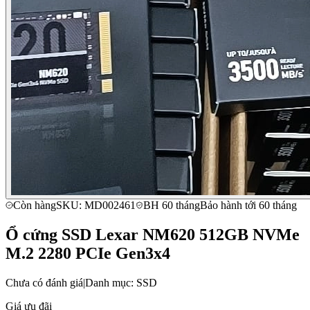
Còn hàng
SKU: MD002461
BH 60 tháng
Bảo hành tới 60 tháng
Ổ cứng SSD Lexar NM620 512GB NVMe
M.2 2280 PCIe Gen3x4
Chưa có đánh giá
|
Danh mục: SSD
Giá ưu đãi