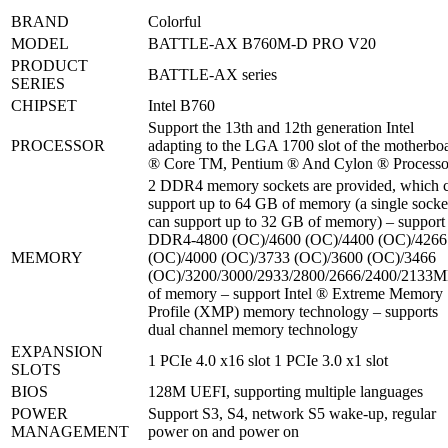
BRAND
Colorful
MODEL
BATTLE-AX B760M-D PRO V20
PRODUCT
BATTLE-AX series
SERIES
CHIPSET
Intel B760
Support the 13th and 12th generation Intel
PROCESSOR
adapting to the LGA 1700 slot of the motherbo
® Core TM, Pentium ® And Cylon ® Processo
2 DDR4 memory sockets are provided, which 
support up to 64 GB of memory (a single socke
can support up to 32 GB of memory) – support
DDR4-4800 (OC)/4600 (OC)/4400 (OC)/4266
MEMORY
(OC)/4000 (OC)/3733 (OC)/3600 (OC)/3466
(OC)/3200/3000/2933/2800/2666/2400/2133
of memory – support Intel ® Extreme Memory
Profile (XMP) memory technology – supports
dual channel memory technology
EXPANSION
1 PCIe 4.0 x16 slot 1 PCIe 3.0 x1 slot
SLOTS
BIOS
128M UEFI, supporting multiple languages
POWER
Support S3, S4, network S5 wake-up, regular
MANAGEMENT
power on and power on