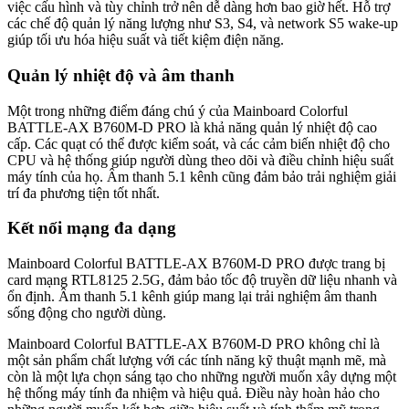
việc cấu hình và tùy chỉnh trở nên dễ dàng hơn bao giờ hết. Hỗ trợ
các chế độ quản lý năng lượng như S3, S4, và network S5 wake-up
giúp tối ưu hóa hiệu suất và tiết kiệm điện năng.
Quản lý nhiệt độ và âm thanh
Một trong những điểm đáng chú ý của Mainboard Colorful
BATTLE-AX B760M-D PRO là khả năng quản lý nhiệt độ cao
cấp. Các quạt có thể được kiểm soát, và các cảm biến nhiệt độ cho
CPU và hệ thống giúp người dùng theo dõi và điều chỉnh hiệu suất
máy tính của họ. Âm thanh 5.1 kênh cũng đảm bảo trải nghiệm giải
trí đa phương tiện tốt nhất.
Kết nối mạng đa dạng
Mainboard Colorful BATTLE-AX B760M-D PRO được trang bị
card mạng RTL8125 2.5G, đảm bảo tốc độ truyền dữ liệu nhanh và
ổn định. Âm thanh 5.1 kênh giúp mang lại trải nghiệm âm thanh
sống động cho người dùng.
Mainboard Colorful BATTLE-AX B760M-D PRO không chỉ là
một sản phẩm chất lượng với các tính năng kỹ thuật mạnh mẽ, mà
còn là một lựa chọn sáng tạo cho những người muốn xây dựng một
hệ thống máy tính đa nhiệm và hiệu quả. Điều này hoàn hảo cho