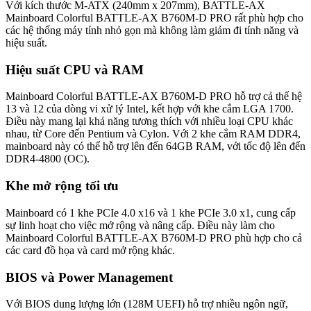
Với kích thước M-ATX (240mm x 207mm), BATTLE-AX
Mainboard Colorful BATTLE-AX B760M-D PRO rất phù hợp cho
các hệ thống máy tính nhỏ gọn mà không làm giảm đi tính năng và
hiệu suất.
Hiệu suất CPU và RAM
Mainboard Colorful BATTLE-AX B760M-D PRO hỗ trợ cả thế hệ
13 và 12 của dòng vi xử lý Intel, kết hợp với khe cắm LGA 1700.
Điều này mang lại khả năng tương thích với nhiều loại CPU khác
nhau, từ Core đến Pentium và Cylon. Với 2 khe cắm RAM DDR4,
mainboard này có thể hỗ trợ lên đến 64GB RAM, với tốc độ lên đến
DDR4-4800 (OC).
Khe mở rộng tối ưu
Mainboard có 1 khe PCIe 4.0 x16 và 1 khe PCIe 3.0 x1, cung cấp
sự linh hoạt cho việc mở rộng và nâng cấp. Điều này làm cho
Mainboard Colorful BATTLE-AX B760M-D PRO phù hợp cho cả
các card đồ họa và card mở rộng khác.
BIOS và Power Management
Với BIOS dung lượng lớn (128M UEFI) hỗ trợ nhiều ngôn ngữ,