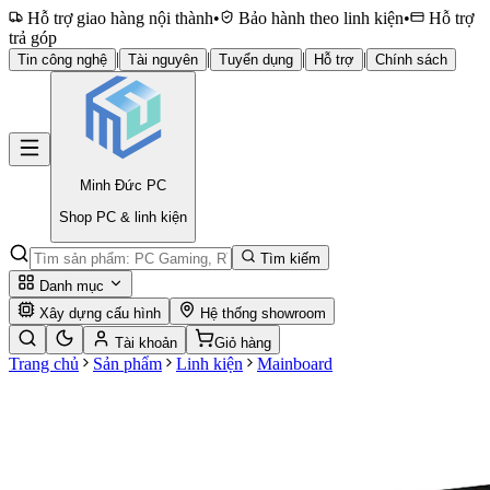
Hỗ trợ giao hàng nội thành
•
Bảo hành theo linh kiện
•
Hỗ trợ
trả góp
|
|
|
|
Tin công nghệ
Tài nguyên
Tuyển dụng
Hỗ trợ
Chính sách
Minh Đức
PC
Shop PC & linh kiện
Tìm kiếm
Danh mục
Xây dựng cấu hình
Hệ thống showroom
Tài khoản
Giỏ hàng
Trang chủ
Sản phẩm
Linh kiện
Mainboard