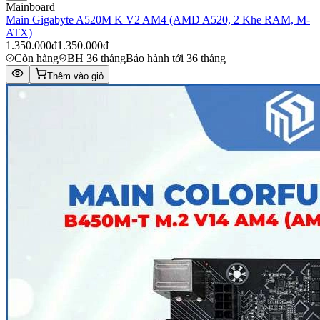
Mainboard
Main Gigabyte A520M K V2 AM4 (AMD A520, 2 Khe RAM, M-
ATX)
1.350.000đ
1.350.000đ
Còn hàng
BH 36 tháng
Bảo hành tới 36 tháng
Thêm vào giỏ