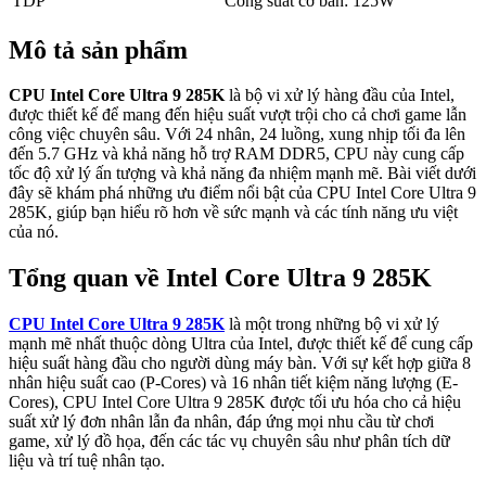
TDP
Công suất cơ bản: 125W
Mô tả sản phẩm
CPU Intel Core Ultra 9 285K
là bộ vi xử lý hàng đầu của Intel,
được thiết kế để mang đến hiệu suất vượt trội cho cả chơi game lẫn
công việc chuyên sâu. Với 24 nhân, 24 luồng, xung nhịp tối đa lên
đến 5.7 GHz và khả năng hỗ trợ RAM DDR5, CPU này cung cấp
tốc độ xử lý ấn tượng và khả năng đa nhiệm mạnh mẽ. Bài viết dưới
đây sẽ khám phá những ưu điểm nổi bật của CPU Intel Core Ultra 9
285K, giúp bạn hiểu rõ hơn về sức mạnh và các tính năng ưu việt
của nó.
Tổng quan về Intel Core Ultra 9 285K
CPU Intel Core Ultra 9 285K
là một trong những bộ vi xử lý
mạnh mẽ nhất thuộc dòng Ultra của Intel, được thiết kế để cung cấp
hiệu suất hàng đầu cho người dùng máy bàn. Với sự kết hợp giữa 8
nhân hiệu suất cao (P-Cores) và 16 nhân tiết kiệm năng lượng (E-
Cores), CPU Intel Core Ultra 9 285K được tối ưu hóa cho cả hiệu
suất xử lý đơn nhân lẫn đa nhân, đáp ứng mọi nhu cầu từ chơi
game, xử lý đồ họa, đến các tác vụ chuyên sâu như phân tích dữ
liệu và trí tuệ nhân tạo.