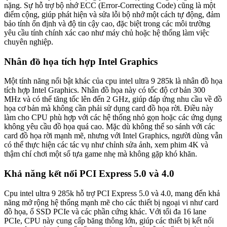
nặng. Sự hỗ trợ bộ nhớ ECC (Error-Correcting Code) cũng là một
điểm cộng, giúp phát hiện và sửa lỗi bộ nhớ một cách tự động, đảm
bảo tính ổn định và độ tin cậy cao, đặc biệt trong các môi trường
yêu cầu tính chính xác cao như máy chủ hoặc hệ thống làm việc
chuyên nghiệp.
Nhân đồ họa tích hợp Intel Graphics
Một tính năng nổi bật khác của cpu intel ultra 9 285k là nhân đồ họa
tích hợp Intel Graphics. Nhân đồ họa này có tốc độ cơ bản 300
MHz và có thể tăng tốc lên đến 2 GHz, giúp đáp ứng nhu cầu về đồ
họa cơ bản mà không cần phải sử dụng card đồ họa rời. Điều này
làm cho CPU phù hợp với các hệ thống nhỏ gọn hoặc các ứng dụng
không yêu cầu đồ họa quá cao. Mặc dù không thể so sánh với các
card đồ họa rời mạnh mẽ, nhưng với Intel Graphics, người dùng vẫn
có thể thực hiện các tác vụ như chỉnh sửa ảnh, xem phim 4K và
thậm chí chơi một số tựa game nhẹ mà không gặp khó khăn.
Khả năng kết nối PCI Express 5.0 và 4.0
Cpu intel ultra 9 285k hỗ trợ PCI Express 5.0 và 4.0, mang đến khả
năng mở rộng hệ thống mạnh mẽ cho các thiết bị ngoại vi như card
đồ họa, ổ SSD PCIe và các phần cứng khác. Với tối đa 16 lane
PCIe, CPU này cung cấp băng thông lớn, giúp các thiết bị kết nối