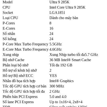
Model
Ultra 9 285K
CPU
Intel Core Ultra 9 285K
Socket
LGA1851
Loại CPU
Dành cho máy bàn
P-Cores
8
E-Cores
16
Số nhân
24
Số luồng
24
P-Core Max Turbo Frequency
5.5GHz
E-Core Max Turbo Frequency
4.6GHz
Xung nhịp
Xung Nhịp turbo tối đa5.7 GHz
Bộ nhớ Cache
36 MB Intel® Smart Cache
Phân loại bộ nhớ
Tối đa 192 GB
Hỗ trợ số kênh bộ nhớ
2
Hỗ trợ Bộ nhớ ECC
YES
Nhân đồ họa tích hợp
Intel® Graphics
Tốc độ GPU tích hợp cơ bản
300 MHz
Tốc độ GPU tích hợp tối đa
2 GHz
Phiên bản PCI Express
5.0 and 4.0
Số lane PCI Express
Up to 1x16+4, 2x8+4