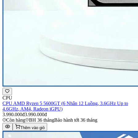
CPU
CPU AMD Ryzen 5 5600GT (6 Nhân 12 Luồng, 3.6GHz Up to
4.6GHz, AM4, Radeon iGPU)
3.990.000đ
3.990.000đ
Còn hàng
BH 36 tháng
Bảo hành tới 36 tháng
Thêm vào giỏ