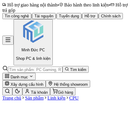
Hỗ trợ giao hàng nội thành
•
Bảo hành theo linh kiện
•
Hỗ trợ
trả góp
|
|
|
|
Tin công nghệ
Tài nguyên
Tuyển dụng
Hỗ trợ
Chính sách
Minh Đức
PC
Shop PC & linh kiện
Tìm kiếm
Danh mục
Xây dựng cấu hình
Hệ thống showroom
Tài khoản
Giỏ hàng
Trang chủ
Sản phẩm
Linh kiện
CPU