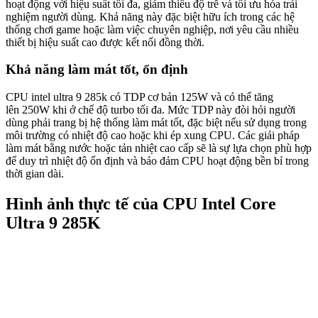
hoạt động với hiệu suất tối đa, giảm thiểu độ trễ và tối ưu hóa trải
nghiệm người dùng. Khả năng này đặc biệt hữu ích trong các hệ
thống chơi game hoặc làm việc chuyên nghiệp, nơi yêu cầu nhiều
thiết bị hiệu suất cao được kết nối đồng thời.
Khả năng làm mát tốt, ổn định
CPU intel ultra 9 285k có TDP cơ bản 125W và có thể tăng
lên 250W khi ở chế độ turbo tối đa. Mức TDP này đòi hỏi người
dùng phải trang bị hệ thống làm mát tốt, đặc biệt nếu sử dụng trong
môi trường có nhiệt độ cao hoặc khi ép xung CPU. Các giải pháp
làm mát bằng nước hoặc tản nhiệt cao cấp sẽ là sự lựa chọn phù hợp
để duy trì nhiệt độ ổn định và bảo đảm CPU hoạt động bền bỉ trong
thời gian dài.
Hình ảnh thực tế của CPU Intel Core
Ultra 9 285K