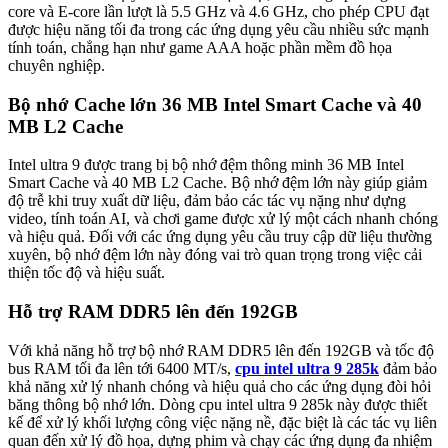
core và E-core lần lượt là 5.5 GHz và 4.6 GHz, cho phép CPU đạt
được hiệu năng tối đa trong các ứng dụng yêu cầu nhiều sức mạnh
tính toán, chẳng hạn như game AAA hoặc phần mềm đồ họa
chuyên nghiệp.
Bộ nhớ Cache lớn 36 MB Intel Smart Cache và 40
MB L2 Cache
Intel ultra 9 được trang bị bộ nhớ đệm thông minh 36 MB Intel
Smart Cache và 40 MB L2 Cache. Bộ nhớ đệm lớn này giúp giảm
độ trễ khi truy xuất dữ liệu, đảm bảo các tác vụ nặng như dựng
video, tính toán AI, và chơi game được xử lý một cách nhanh chóng
và hiệu quả. Đối với các ứng dụng yêu cầu truy cập dữ liệu thường
xuyên, bộ nhớ đệm lớn này đóng vai trò quan trọng trong việc cải
thiện tốc độ và hiệu suất.
Hỗ trợ RAM DDR5 lên đến 192GB
Với khả năng hỗ trợ bộ nhớ RAM DDR5 lên đến 192GB và tốc độ
bus RAM tối đa lên tới 6400 MT/s,
cpu intel ultra 9 285k
đảm bảo
khả năng xử lý nhanh chóng và hiệu quả cho các ứng dụng đòi hỏi
băng thông bộ nhớ lớn. Dòng cpu intel ultra 9 285k này được thiết
kế để xử lý khối lượng công việc nặng nề, đặc biệt là các tác vụ liên
quan đến xử lý đồ họa, dựng phim và chạy các ứng dụng đa nhiệm