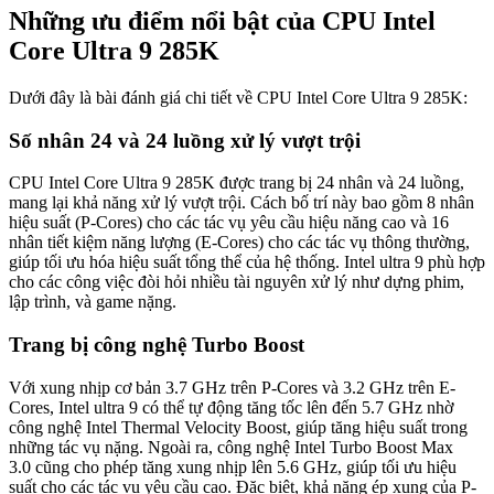
Những ưu điểm nổi bật của CPU Intel
Core Ultra 9 285K
Dưới đây là bài đánh giá chi tiết về CPU Intel Core Ultra 9 285K:
Số nhân 24 và 24 luồng xử lý vượt trội
CPU Intel Core Ultra 9 285K được trang bị 24 nhân và 24 luồng,
mang lại khả năng xử lý vượt trội. Cách bố trí này bao gồm 8 nhân
hiệu suất (P-Cores) cho các tác vụ yêu cầu hiệu năng cao và 16
nhân tiết kiệm năng lượng (E-Cores) cho các tác vụ thông thường,
giúp tối ưu hóa hiệu suất tổng thể của hệ thống. Intel ultra 9 phù hợp
cho các công việc đòi hỏi nhiều tài nguyên xử lý như dựng phim,
lập trình, và game nặng.
Trang bị công nghệ Turbo Boost
Với xung nhịp cơ bản 3.7 GHz trên P-Cores và 3.2 GHz trên E-
Cores, Intel ultra 9 có thể tự động tăng tốc lên đến 5.7 GHz nhờ
công nghệ Intel Thermal Velocity Boost, giúp tăng hiệu suất trong
những tác vụ nặng. Ngoài ra, công nghệ Intel Turbo Boost Max
3.0 cũng cho phép tăng xung nhịp lên 5.6 GHz, giúp tối ưu hiệu
suất cho các tác vụ yêu cầu cao. Đặc biệt, khả năng ép xung của P-