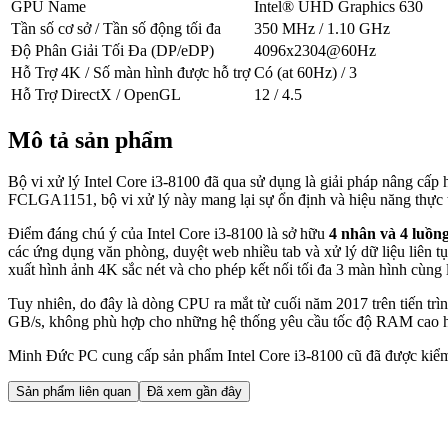
GPU Name
Intel® UHD Graphics 630
Tần số cơ sở / Tần số động tối đa
350 MHz / 1.10 GHz
Độ Phân Giải Tối Đa (DP/eDP)
4096x2304@60Hz
Hỗ Trợ 4K / Số màn hình được hỗ trợ
Có (at 60Hz) / 3
Hỗ Trợ DirectX / OpenGL
12 / 4.5
Mô tả sản phẩm
Bộ vi xử lý Intel Core i3-8100 đã qua sử dụng là giải pháp nâng cấp 
FCLGA1151, bộ vi xử lý này mang lại sự ổn định và hiệu năng thực t
Điểm đáng chú ý của Intel Core i3-8100 là sở hữu
4 nhân và 4 luồn
các ứng dụng văn phòng, duyệt web nhiều tab và xử lý dữ liệu liên 
xuất hình ảnh 4K sắc nét và cho phép kết nối tối đa 3 màn hình cùng
Tuy nhiên, do đây là dòng CPU ra mắt từ cuối năm 2017 trên tiến trì
GB/s, không phù hợp cho những hệ thống yêu cầu tốc độ RAM cao hơn.
Minh Đức PC cung cấp sản phẩm Intel Core i3-8100 cũ đã được kiểm tr
Sản phẩm liên quan
Đã xem gần đây