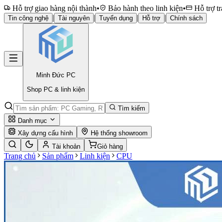
Hỗ trợ giao hàng nội thành
•
Bảo hành theo linh kiện
•
Hỗ trợ tr
|
|
|
|
Tin công nghệ
Tài nguyên
Tuyển dụng
Hỗ trợ
Chính sách
Minh Đức
PC
Shop PC & linh kiện
Tìm kiếm
Danh mục
Xây dựng cấu hình
Hệ thống showroom
Tài khoản
Giỏ hàng
Trang chủ
Sản phẩm
Linh kiện
CPU