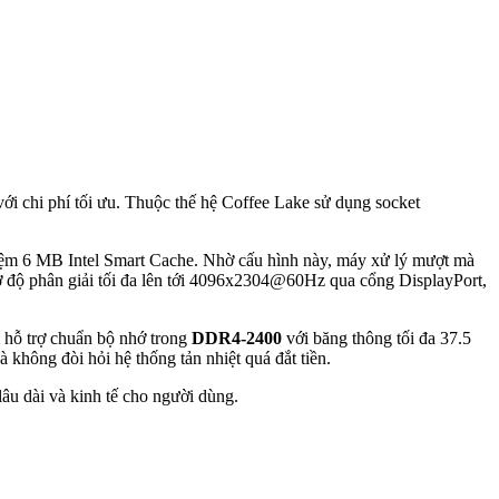
với chi phí tối ưu. Thuộc thế hệ Coffee Lake sử dụng socket
đệm 6 MB Intel Smart Cache. Nhờ cấu hình này, máy xử lý mượt mà
ợ độ phân giải tối đa lên tới 4096x2304@60Hz qua cổng DisplayPort,
ỉ hỗ trợ chuẩn bộ nhớ trong
DDR4-2400
với băng thông tối đa 37.5
hông đòi hỏi hệ thống tản nhiệt quá đắt tiền.
âu dài và kinh tế cho người dùng.