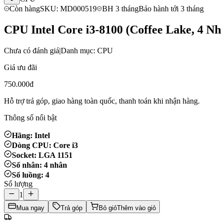
Còn hàng
SKU: MD000519
BH 3 tháng
Bảo hành tới 3 tháng
CPU Intel Core i3-8100 (Coffee Lake, 4 
Chưa có đánh giá
|
Danh mục: CPU
Giá ưu đãi
750.000đ
Hỗ trợ trả góp, giao hàng toàn quốc, thanh toán khi nhận hàng.
Thông số nổi bật
Hãng: Intel
Dòng CPU: Core i3
Socket: LGA 1151
Số nhân: 4 nhân
Số luồng: 4
Số lượng
1
Mua ngay
Trả góp
Bỏ giỏ
Thêm vào giỏ