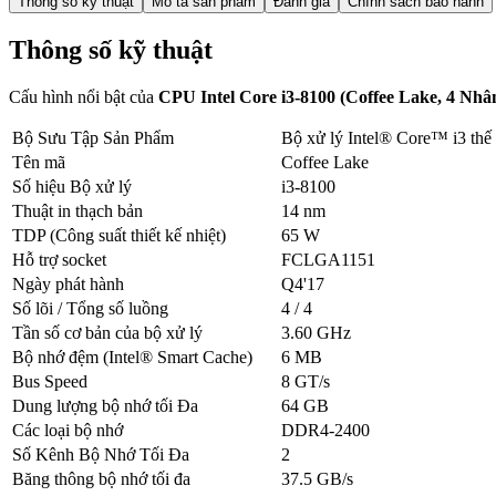
Thông số kỹ thuật
Mô tả sản phẩm
Đánh giá
Chính sách bảo hành
Thông số kỹ thuật
Cấu hình nổi bật của
CPU Intel Core i3-8100 (Coffee Lake, 4 Nh
Bộ Sưu Tập Sản Phẩm
Bộ xử lý Intel® Core™ i3 thế 
Tên mã
Coffee Lake
Số hiệu Bộ xử lý
i3-8100
Thuật in thạch bản
14 nm
TDP (Công suất thiết kế nhiệt)
65 W
Hỗ trợ socket
FCLGA1151
Ngày phát hành
Q4'17
Số lõi / Tổng số luồng
4 / 4
Tần số cơ bản của bộ xử lý
3.60 GHz
Bộ nhớ đệm (Intel® Smart Cache)
6 MB
Bus Speed
8 GT/s
Dung lượng bộ nhớ tối Đa
64 GB
Các loại bộ nhớ
DDR4-2400
Số Kênh Bộ Nhớ Tối Đa
2
Băng thông bộ nhớ tối đa
37.5 GB/s