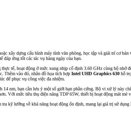
hoặc xây dựng cấu hình máy tính văn phòng, học tập và giải trí cơ bản 
ế đáp ứng tốt các tác vụ hàng ngày của bạn.
g
thực tế, hoạt động ở mức xung nhịp cố định 3.60 GHz cùng bộ nhớ 
tục. Thêm vào đó, nhân đồ họa tích hợp
Intel UHD Graphics 630
hỗ tr
 lúc để phục vụ công việc đa nhiệm.
nh 14 nm, bạn cần lưu ý một số giới hạn phần cứng. Bộ vi xử lý này ch
 Với mức tiêu thụ điện năng TDP 65W, thiết bị hoạt động mát mẻ và k
a kỹ lưỡng về khả năng hoạt động ổn định, mang lại giá trị sử dụng l