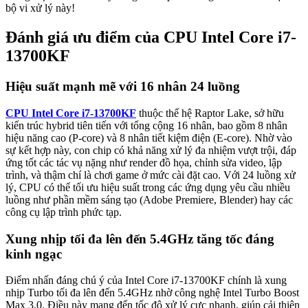
bộ vi xử lý này!
Đánh giá ưu điểm của CPU Intel Core i7-
13700KF
Hiệu suất mạnh mẽ với 16 nhân 24 luồng
CPU Intel Core i7-13700KF
thuộc thế hệ Raptor Lake, sở hữu
kiến trúc hybrid tiên tiến với tổng cộng 16 nhân, bao gồm 8 nhân
hiệu năng cao (P-core) và 8 nhân tiết kiệm điện (E-core). Nhờ vào
sự kết hợp này, con chip có khả năng xử lý đa nhiệm vượt trội, đáp
ứng tốt các tác vụ nặng như render đồ họa, chỉnh sửa video, lập
trình, và thậm chí là chơi game ở mức cài đặt cao. Với 24 luồng xử
lý, CPU có thể tối ưu hiệu suất trong các ứng dụng yêu cầu nhiều
luồng như phần mềm sáng tạo (Adobe Premiere, Blender) hay các
công cụ lập trình phức tạp.
Xung nhịp tối đa lên đến 5.4GHz tăng tốc đáng
kinh ngạc
Điểm nhấn đáng chú ý của Intel Core i7-13700KF chính là xung
nhịp Turbo tối đa lên đến 5.4GHz nhờ công nghệ Intel Turbo Boost
Max 3.0. Điều này mang đến tốc độ xử lý cực nhanh, giúp cải thiện