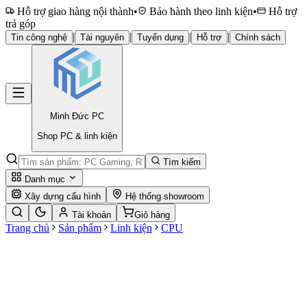
Hỗ trợ giao hàng nội thành
•
Bảo hành theo linh kiện
•
Hỗ trợ
trả góp
|
|
|
|
Tin công nghệ
Tài nguyên
Tuyển dụng
Hỗ trợ
Chính sách
Minh Đức
PC
Shop PC & linh kiện
Tìm kiếm
Danh mục
Xây dựng cấu hình
Hệ thống showroom
Tài khoản
Giỏ hàng
Trang chủ
Sản phẩm
Linh kiện
CPU