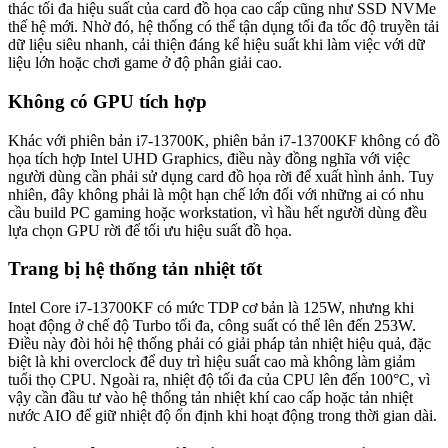
thác tối đa hiệu suất của card đồ họa cao cấp cũng như SSD NVMe
thế hệ mới. Nhờ đó, hệ thống có thể tận dụng tối đa tốc độ truyền tải
dữ liệu siêu nhanh, cải thiện đáng kể hiệu suất khi làm việc với dữ
liệu lớn hoặc chơi game ở độ phân giải cao.
Không có GPU tích hợp
Khác với phiên bản i7-13700K, phiên bản i7-13700KF không có đồ
họa tích hợp Intel UHD Graphics, điều này đồng nghĩa với việc
người dùng cần phải sử dụng card đồ họa rời để xuất hình ảnh. Tuy
nhiên, đây không phải là một hạn chế lớn đối với những ai có nhu
cầu build PC gaming hoặc workstation, vì hầu hết người dùng đều
lựa chọn GPU rời để tối ưu hiệu suất đồ họa.
Trang bị hệ thống tản nhiệt tốt
Intel Core i7-13700KF có mức TDP cơ bản là 125W, nhưng khi
hoạt động ở chế độ Turbo tối đa, công suất có thể lên đến 253W.
Điều này đòi hỏi hệ thống phải có giải pháp tản nhiệt hiệu quả, đặc
biệt là khi overclock để duy trì hiệu suất cao mà không làm giảm
tuổi thọ CPU. Ngoài ra, nhiệt độ tối đa của CPU lên đến 100°C, vì
vậy cần đầu tư vào hệ thống tản nhiệt khí cao cấp hoặc tản nhiệt
nước AIO để giữ nhiệt độ ổn định khi hoạt động trong thời gian dài.