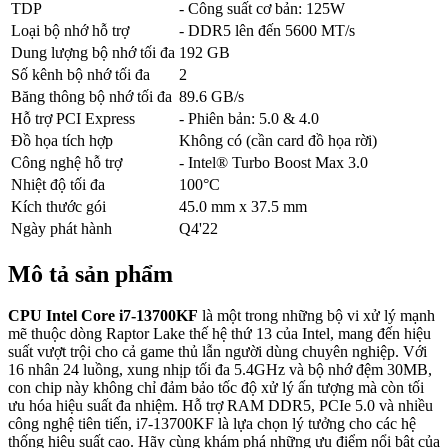
TDP
- Công suất cơ bản: 125W
Loại bộ nhớ hỗ trợ
- DDR5 lên đến 5600 MT/s
Dung lượng bộ nhớ tối đa
192 GB
Số kênh bộ nhớ tối đa
2
Băng thông bộ nhớ tối đa
89.6 GB/s
Hỗ trợ PCI Express
- Phiên bản: 5.0 & 4.0
Đồ họa tích hợp
Không có (cần card đồ họa rời)
Công nghệ hỗ trợ
- Intel® Turbo Boost Max 3.0
Nhiệt độ tối đa
100°C
Kích thước gói
45.0 mm x 37.5 mm
Ngày phát hành
Q4'22
Mô tả sản phẩm
CPU Intel Core i7-13700KF
là một trong những bộ vi xử lý mạnh
mẽ thuộc dòng Raptor Lake thế hệ thứ 13 của Intel, mang đến hiệu
suất vượt trội cho cả game thủ lẫn người dùng chuyên nghiệp. Với
16 nhân 24 luồng, xung nhịp tối đa 5.4GHz và bộ nhớ đệm 30MB,
con chip này không chỉ đảm bảo tốc độ xử lý ấn tượng mà còn tối
ưu hóa hiệu suất đa nhiệm. Hỗ trợ RAM DDR5, PCIe 5.0 và nhiều
công nghệ tiên tiến, i7-13700KF là lựa chọn lý tưởng cho các hệ
thống hiệu suất cao. Hãy cùng khám phá những ưu điểm nổi bật của