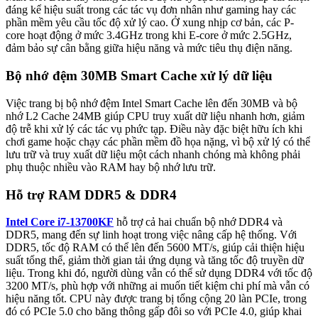
đáng kể hiệu suất trong các tác vụ đơn nhân như gaming hay các
phần mềm yêu cầu tốc độ xử lý cao. Ở xung nhịp cơ bản, các P-
core hoạt động ở mức 3.4GHz trong khi E-core ở mức 2.5GHz,
đảm bảo sự cân bằng giữa hiệu năng và mức tiêu thụ điện năng.
Bộ nhớ đệm 30MB Smart Cache xử lý dữ liệu
Việc trang bị bộ nhớ đệm Intel Smart Cache lên đến 30MB và bộ
nhớ L2 Cache 24MB giúp CPU truy xuất dữ liệu nhanh hơn, giảm
độ trễ khi xử lý các tác vụ phức tạp. Điều này đặc biệt hữu ích khi
chơi game hoặc chạy các phần mềm đồ họa nặng, vì bộ xử lý có thể
lưu trữ và truy xuất dữ liệu một cách nhanh chóng mà không phải
phụ thuộc nhiều vào RAM hay bộ nhớ lưu trữ.
Hỗ trợ RAM DDR5 & DDR4
Intel Core i7-13700KF
hỗ trợ cả hai chuẩn bộ nhớ DDR4 và
DDR5, mang đến sự linh hoạt trong việc nâng cấp hệ thống. Với
DDR5, tốc độ RAM có thể lên đến 5600 MT/s, giúp cải thiện hiệu
suất tổng thể, giảm thời gian tải ứng dụng và tăng tốc độ truyền dữ
liệu. Trong khi đó, người dùng vẫn có thể sử dụng DDR4 với tốc độ
3200 MT/s, phù hợp với những ai muốn tiết kiệm chi phí mà vẫn có
hiệu năng tốt. CPU này được trang bị tổng cộng 20 làn PCIe, trong
đó có PCIe 5.0 cho băng thông gấp đôi so với PCIe 4.0, giúp khai