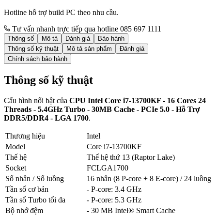
Hotline hỗ trợ build PC theo nhu cầu.
Tư vấn nhanh trực tiếp qua hotline 085 697 1111
Thông số
Mô tả
Đánh giá
Bảo hành
Thông số kỹ thuật
Mô tả sản phẩm
Đánh giá
Chính sách bảo hành
Thông số kỹ thuật
Cấu hình nổi bật của
CPU Intel Core i7-13700KF - 16 Cores 24
Threads - 5.4GHz Turbo - 30MB Cache - PCIe 5.0 - Hỗ Trợ
DDR5/DDR4 - LGA 1700
.
Thương hiệu
Intel
Model
Core i7-13700KF
Thế hệ
Thế hệ thứ 13 (Raptor Lake)
Socket
FCLGA1700
Số nhân / Số luồng
16 nhân (8 P-core + 8 E-core) / 24 luồng
Tần số cơ bản
- P-core: 3.4 GHz
Tần số Turbo tối đa
- P-core: 5.3 GHz
Bộ nhớ đệm
- 30 MB Intel® Smart Cache