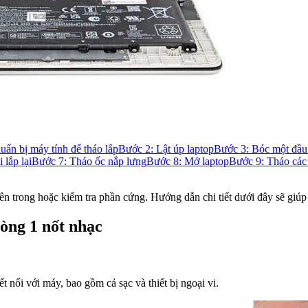
ẩn bị máy tính để tháo lắp
Bước 2: Lật úp laptop
Bước 3: Bóc một đầu 
 lắp lại
Bước 7: Tháo ốc nắp lưng
Bước 8: Mở laptop
Bước 9: Tháo các 
bên trong hoặc kiểm tra phần cứng. Hướng dẫn chi tiết dưới đây sẽ giú
òng 1 nốt nhạc
t nối với máy, bao gồm cả sạc và thiết bị ngoại vi.