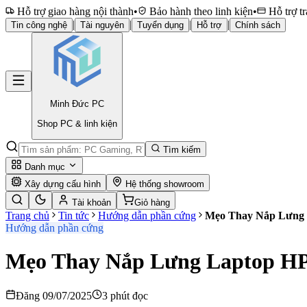
Hỗ trợ giao hàng nội thành
•
Bảo hành theo linh kiện
•
Hỗ trợ tr
|
|
|
|
Tin công nghệ
Tài nguyên
Tuyển dụng
Hỗ trợ
Chính sách
Minh Đức
PC
Shop PC & linh kiện
Tìm kiếm
Danh mục
Xây dựng cấu hình
Hệ thống showroom
Tài khoản
Giỏ hàng
Trang chủ
Tin tức
Hướng dẫn phần cứng
Mẹo Thay Nắp Lưng L
Hướng dẫn phần cứng
Mẹo Thay Nắp Lưng Laptop HP 
Đăng 09/07/2025
3 phút đọc