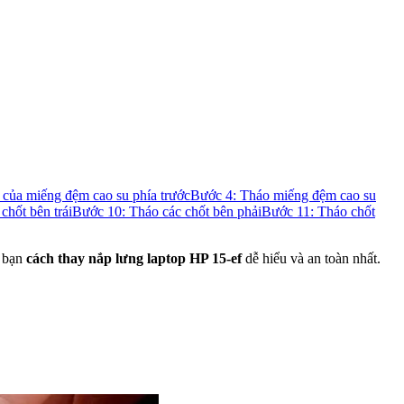
của miếng đệm cao su phía trước
Bước 4: Tháo miếng đệm cao su
chốt bên trái
Bước 10: Tháo các chốt bên phải
Bước 11: Tháo chốt
p bạn
cách thay nắp lưng laptop HP 15-ef
dễ hiểu và an toàn nhất.