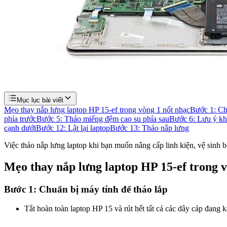
Mục lục bài viết
Mẹo thay nắp lưng laptop HP 15-ef trong vòng 1 nốt nhạc
Bước 1: Chu
phía trước
Bước 5: Tháo miếng đệm cao su phía sau
Bước 6: Lưu ý khi
cạnh dưới
Bước 12: Lật lại laptop
Bước 13: Tháo nắp lưng
Việc tháo nắp lưng laptop khi bạn muốn nâng cấp linh kiện, vệ sinh 
Mẹo thay nắp lưng laptop HP 15-ef trong v
Bước 1: Chuẩn bị máy tính để tháo lắp
Tắt hoàn toàn laptop HP 15 và rút hết tất cả các dây cáp đang kế