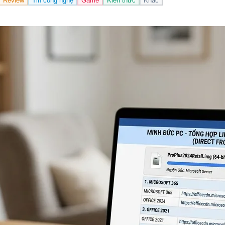
Review
Tin công nghệ
Game
Kiến thức
Khác