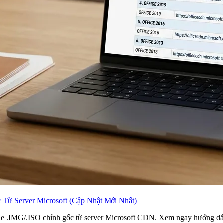
c Từ Server Microsoft (Cập Nhật Mới Nhất)
 file .IMG/.ISO chính gốc từ server Microsoft CDN. Xem ngay hướng dẫ