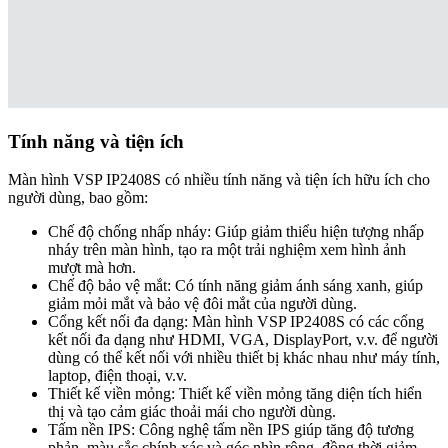
Tính năng và tiện ích
Màn hình VSP IP2408S có nhiều tính năng và tiện ích hữu ích cho
người dùng, bao gồm:
Chế độ chống nhấp nháy: Giúp giảm thiểu hiện tượng nhấp
nháy trên màn hình, tạo ra một trải nghiệm xem hình ảnh
mượt mà hơn.
Chế độ bảo vệ mắt: Có tính năng giảm ánh sáng xanh, giúp
giảm mỏi mắt và bảo vệ đôi mắt của người dùng.
Cổng kết nối đa dạng: Màn hình VSP IP2408S có các cổng
kết nối đa dạng như HDMI, VGA, DisplayPort, v.v. để người
dùng có thể kết nối với nhiều thiết bị khác nhau như máy tính,
laptop, điện thoại, v.v.
Thiết kế viền mỏng: Thiết kế viền mỏng tăng diện tích hiển
thị và tạo cảm giác thoải mái cho người dùng.
Tấm nền IPS: Công nghệ tấm nền IPS giúp tăng độ tương
phản, màu sắc chính xác và góc nhìn rộng, đồng thời giảm