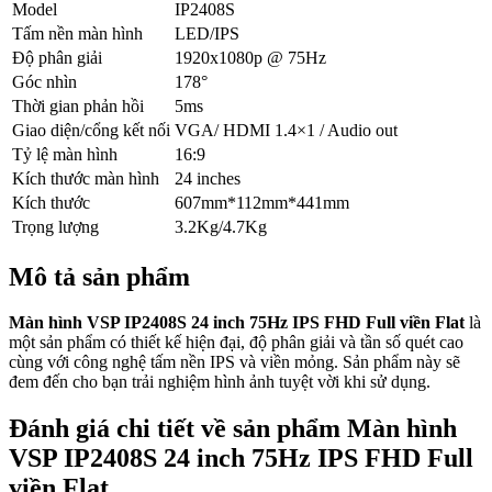
Model
IP2408S
Tấm nền màn hình
LED/IPS
Độ phân giải
1920x1080p @ 75Hz
Góc nhìn
178°
Thời gian phản hồi
5ms
Giao diện/cổng kết nối
VGA/ HDMI 1.4×1 / Audio out
Tỷ lệ màn hình
16:9
Kích thước màn hình
24 inches
Kích thước
607mm*112mm*441mm
Trọng lượng
3.2Kg/4.7Kg
Mô tả sản phẩm
Màn hình VSP IP2408S 24 inch 75Hz IPS FHD Full viền Flat
là
một sản phẩm có thiết kế hiện đại, độ phân giải và tần số quét cao
cùng với công nghệ tấm nền IPS và viền mỏng. Sản phẩm này sẽ
đem đến cho bạn trải nghiệm hình ảnh tuyệt vời khi sử dụng.
Đánh giá chi tiết về sản phẩm Màn hình
VSP IP2408S 24 inch 75Hz IPS FHD Full
viền Flat