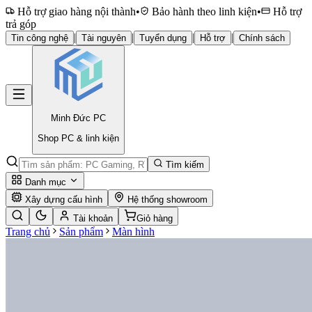
Hỗ trợ giao hàng nội thành
•
Bảo hành theo linh kiện
•
Hỗ trợ
trả góp
|
|
|
|
Tin công nghệ
Tài nguyên
Tuyển dụng
Hỗ trợ
Chính sách
Minh Đức
PC
Shop PC & linh kiện
Tìm kiếm
Danh mục
Xây dựng cấu hình
Hệ thống showroom
Tài khoản
Giỏ hàng
Trang chủ
Sản phẩm
Màn hình