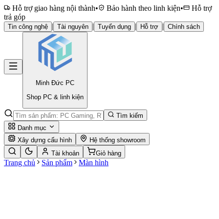
Hỗ trợ giao hàng nội thành
•
Bảo hành theo linh kiện
•
Hỗ trợ
trả góp
|
|
|
|
Tin công nghệ
Tài nguyên
Tuyển dụng
Hỗ trợ
Chính sách
Minh Đức
PC
Shop PC & linh kiện
Tìm kiếm
Danh mục
Xây dựng cấu hình
Hệ thống showroom
Tài khoản
Giỏ hàng
Trang chủ
Sản phẩm
Màn hình