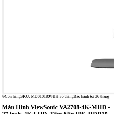
Còn hàng
SKU: MD010180
BH 36 tháng
Bảo hành tới 36 tháng
Màn Hình ViewSonic VA2708-4K-MHD -
27 inch, 4K UHD, Tấm Nền IPS, HDR10,