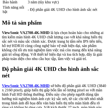
Bảo hành
3 năm (tùy khu vực)
Tính năng nổi
- Độ phân giải 4K UHD cho hình ảnh sắc nét
bật
Mô tả sản phẩm
ViewSonic VA2708-4K-MHD
là lựa chọn hoàn hảo cho những ai
tìm kiếm màn hình 4K UHD chất lượng cao với khả năng hiển thị
sắc nét và màu sắc chính xác. Được trang bị tấm nền IPS tiên tiến,
hỗ trợ HDR10 cùng công nghệ bảo vệ mắt hiện đại, sản phẩm
không chỉ tối ưu trải nghiệm làm việc mà còn mang đến khả năng
giải trí sống động. Với thiết kế hiện đại và loa tích hợp, đây là giải
pháp toàn diện cho nhu cầu học tập, làm việc và giải trí.
Độ phân giải 4K UHD cho hình ảnh sắc
nét
ViewSonic VA2708-4K-MHD
sở hữu độ phân giải 4K UHD (3840
x 2160 pixel), giúp hiển thị gấp bốn lần số lượng pixel so với màn
hình Full HD thông thường. Điều này cho phép người dùng tận
hưởng trải nghiệm hình ảnh cực kỳ sắc nét, từ các chi tiết nhỏ nhất
trong hình ảnh đồ họa đến văn bản hiển thị trên màn hình đều rõ
ràng và không bị răng cưa. Với kích thước 27 inch, màn hình này