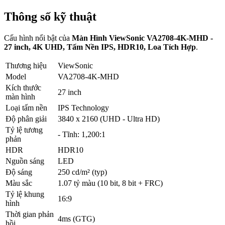
Thông số kỹ thuật
Cấu hình nổi bật của
Màn Hình ViewSonic VA2708-4K-MHD -
27 inch, 4K UHD, Tấm Nền IPS, HDR10, Loa Tích Hợp
.
Thương hiệu
ViewSonic
Model
VA2708-4K-MHD
Kích thước
27 inch
màn hình
Loại tấm nền
IPS Technology
Độ phân giải
3840 x 2160 (UHD - Ultra HD)
Tỷ lệ tương
- Tĩnh: 1,200:1
phản
HDR
HDR10
Nguồn sáng
LED
Độ sáng
250 cd/m² (typ)
Màu sắc
1.07 tỷ màu (10 bit, 8 bit + FRC)
Tỷ lệ khung
16:9
hình
Thời gian phản
4ms (GTG)
hồi