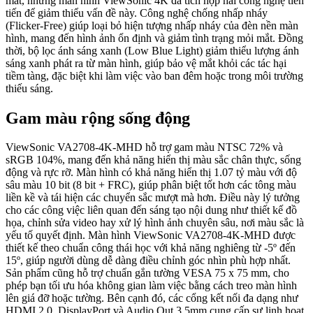
mắt, nhưng màn hình ViewSonic 4K đã tích hợp hai công nghệ tiên
tiến để giảm thiểu vấn đề này. Công nghệ chống nhấp nháy
(Flicker-Free) giúp loại bỏ hiện tượng nhấp nháy của đèn nền màn
hình, mang đến hình ảnh ổn định và giảm tình trạng mỏi mắt. Đồng
thời, bộ lọc ánh sáng xanh (Low Blue Light) giảm thiểu lượng ánh
sáng xanh phát ra từ màn hình, giúp bảo vệ mắt khỏi các tác hại
tiềm tàng, đặc biệt khi làm việc vào ban đêm hoặc trong môi trường
thiếu sáng.
Gam màu rộng sống động
ViewSonic VA2708-4K-MHD hỗ trợ gam màu NTSC 72% và
sRGB 104%, mang đến khả năng hiển thị màu sắc chân thực, sống
động và rực rỡ. Màn hình có khả năng hiển thị 1.07 tỷ màu với độ
sâu màu 10 bit (8 bit + FRC), giúp phân biệt tốt hơn các tông màu
liền kề và tái hiện các chuyển sắc mượt mà hơn. Điều này lý tưởng
cho các công việc liên quan đến sáng tạo nội dung như thiết kế đồ
họa, chỉnh sửa video hay xử lý hình ảnh chuyên sâu, nơi màu sắc là
yếu tố quyết định. Màn hình ViewSonic VA2708-4K-MHD được
thiết kế theo chuẩn công thái học với khả năng nghiêng từ -5º đến
15º, giúp người dùng dễ dàng điều chỉnh góc nhìn phù hợp nhất.
Sản phẩm cũng hỗ trợ chuẩn gắn tường VESA 75 x 75 mm, cho
phép bạn tối ưu hóa không gian làm việc bằng cách treo màn hình
lên giá đỡ hoặc tường. Bên cạnh đó, các cổng kết nối đa dạng như
HDMI 2.0, DisplayPort và Audio Out 3.5mm cung cấp sự linh hoạt