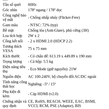
Tần số quét
60Hz
Góc nhìn
178º ngang / 178º dọc
Công nghệ bảo
- Chống nhấp nháy (Flicker-Free)
vệ mắt
Gam màu
- NTSC: 72% (typ)
Bề mặt
Chống lóa (Anti-Glare), phủ cứng (3H)
Loa tích hợp
2W x 2
Cổng kết nối
- 2 x HDMI 2.0 (HDCP 2.2)
Tương thích
75 x 75 mm
VESA
Kích thước
- Có chân đế: 613.19 x 449.89 x 190 mm
Trọng lượng
- Cả hộp: 5.5 kg
Điện năng tiêu
- Eco Mode (giữ nguyên): 21W
thụ
Nguồn điện
AC 100-240V, bộ chuyển đổi AC/DC ngoài
Tính năng công
Nghiêng: -5º / 15º
thái học
Phụ kiện đi
- Cáp HDMI (v2.0)
kèm
Chứng nhận và
CE, RoHS, REACH, WEEE, EAC, BSMI,
quy định
VCCI, RCM, PSE (Adaptor), BIS