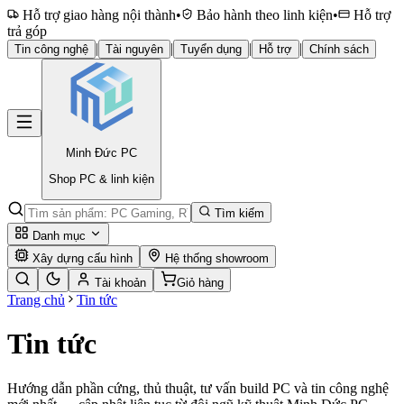
Hỗ trợ giao hàng nội thành
•
Bảo hành theo linh kiện
•
Hỗ trợ
trả góp
|
|
|
|
Tin công nghệ
Tài nguyên
Tuyển dụng
Hỗ trợ
Chính sách
Minh Đức
PC
Shop PC & linh kiện
Tìm kiếm
Danh mục
Xây dựng cấu hình
Hệ thống showroom
Tài khoản
Giỏ hàng
Trang chủ
Tin tức
Tin tức
Hướng dẫn phần cứng, thủ thuật, tư vấn build PC và tin công nghệ