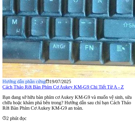
Hướng dẫn phần cứng
19/07/2025
Cách Tháo Rời Bàn Phím Cơ Aukey KM-G9 Chi Tiết Từ A - Z
​Bạn đang sở hữu bàn phím cơ Aukey KM-G9 và muốn vệ sinh, sửa
chữa hoặc khám phá bên trong? Hướng dẫn sau chỉ bạn Cách Tháo
Rời Bàn Phím Cơ Aukey KM-G9 an toàn.
2 phút đọc