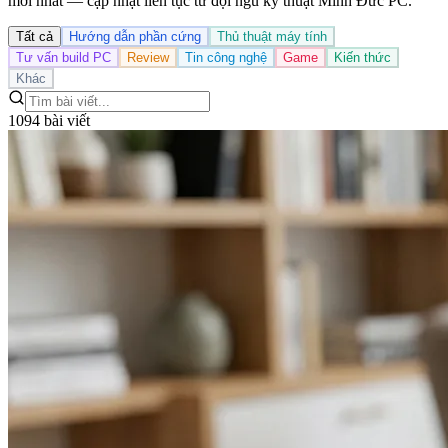
mới nhất — cập nhật liên tục từ đội ngũ kỹ thuật Minh Đức PC.
Tất cả
Hướng dẫn phần cứng
Thủ thuật máy tính
Tư vấn build PC
Review
Tin công nghệ
Game
Kiến thức
Khác
1094 bài viết