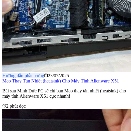
Hướng dẫn phần cứng
23/07/2025
Mẹo Thay Tản Nhiệt (heatsink) Cho Máy Tính Alienware X51
Bài sau Minh Đức PC sẽ chỉ bạn Mẹo thay tản nhiệt (heatsink) cho
máy tính Alienware X51 cực nhanh!
2 phút đọc