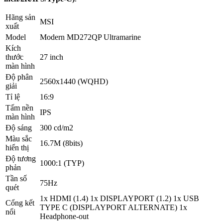
Hãng sản
MSI
xuất
Model
Modern MD272QP Ultramarine
Kích
thước
27 inch
màn hình
Độ phân
2560x1440 (WQHD)
giải
Tỉ lệ
16:9
Tấm nền
IPS
màn hình
Độ sáng
300 cd/m2
Màu sắc
16.7M (8bits)
hiển thị
Độ tương
1000:1 (TYP)
phản
Tần số
75Hz
quét
1x HDMI (1.4) 1x DISPLAYPORT (1.2) 1x USB
Cổng kết
TYPE C (DISPLAYPORT ALTERNATE) 1x
nối
Headphone-out