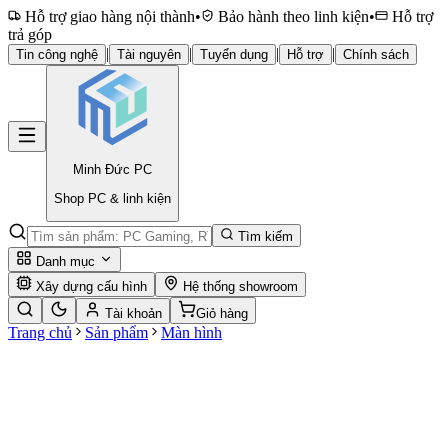
Hỗ trợ giao hàng nội thành
•
Bảo hành theo linh kiện
•
Hỗ trợ
trả góp
|
|
|
|
Tin công nghệ
Tài nguyên
Tuyển dụng
Hỗ trợ
Chính sách
Minh Đức
PC
Shop PC & linh kiện
Tìm kiếm
Danh mục
Xây dựng cấu hình
Hệ thống showroom
Tài khoản
Giỏ hàng
Trang chủ
Sản phẩm
Màn hình