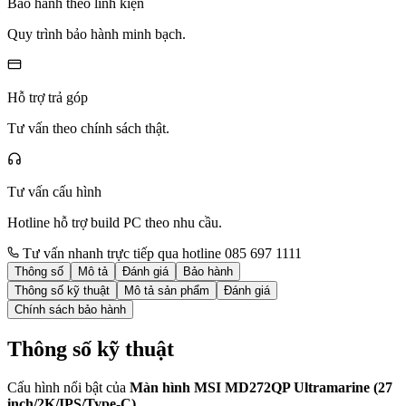
Bảo hành theo linh kiện
Quy trình bảo hành minh bạch.
Hỗ trợ trả góp
Tư vấn theo chính sách thật.
Tư vấn cấu hình
Hotline hỗ trợ build PC theo nhu cầu.
Tư vấn nhanh trực tiếp qua hotline 085 697 1111
Thông số
Mô tả
Đánh giá
Bảo hành
Thông số kỹ thuật
Mô tả sản phẩm
Đánh giá
Chính sách bảo hành
Thông số kỹ thuật
Cấu hình nổi bật của
Màn hình MSI MD272QP Ultramarine (27
inch/2K/IPS/Type-C)
.