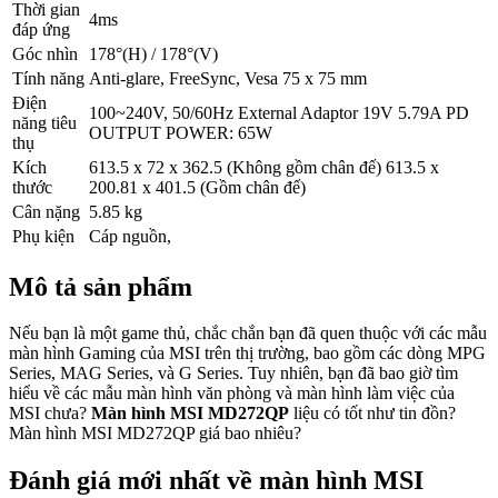
Thời gian
4ms
đáp ứng
Góc nhìn
178°(H) / 178°(V)
Tính năng
Anti-glare, FreeSync, Vesa 75 x 75 mm
Điện
100~240V, 50/60Hz External Adaptor 19V 5.79A PD
năng tiêu
OUTPUT POWER: 65W
thụ
Kích
613.5 x 72 x 362.5 (Không gồm chân đế) 613.5 x
thước
200.81 x 401.5 (Gồm chân đế)
Cân nặng
5.85 kg
Phụ kiện
Cáp nguồn,
Mô tả sản phẩm
Nếu bạn là một game thủ, chắc chắn bạn đã quen thuộc với các mẫu
màn hình Gaming của MSI trên thị trường, bao gồm các dòng MPG
Series, MAG Series, và G Series. Tuy nhiên, bạn đã bao giờ tìm
hiểu về các mẫu màn hình văn phòng và màn hình làm việc của
MSI chưa?
Màn hình MSI MD272QP
liệu có tốt như tin đồn?
Màn hình MSI MD272QP giá bao nhiêu?
Đánh giá mới nhất về màn hình MSI