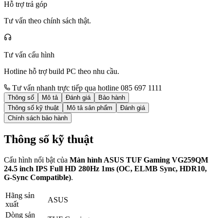
Hỗ trợ trả góp
Tư vấn theo chính sách thật.
Tư vấn cấu hình
Hotline hỗ trợ build PC theo nhu cầu.
Tư vấn nhanh trực tiếp qua hotline 085 697 1111
Thông số
Mô tả
Đánh giá
Bảo hành
Thông số kỹ thuật
Mô tả sản phẩm
Đánh giá
Chính sách bảo hành
Thông số kỹ thuật
Cấu hình nổi bật của
Màn hình ASUS TUF Gaming VG259QM
24.5 inch IPS Full HD 280Hz 1ms (OC, ELMB Sync, HDR10,
G-Sync Compatible)
.
Hãng sản
ASUS
xuất
Dòng sản