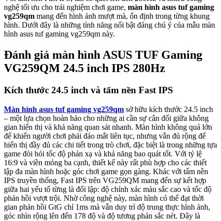
nghệ tối ưu cho trải nghiệm chơi game,
màn hình asus tuf gaming
vg259qm
mang đến hình ảnh mượt mà, ổn định trong từng khung
hình. Dưới đây là những tính năng nổi bật đáng chú ý của mẫu màn
hình asus tuf gaming vg259qm này.
Đánh giá màn hình ASUS TUF Gaming
VG259QM 24.5 inch IPS 280Hz
Kích thước 24.5 inch và tấm nền Fast IPS
Màn hình asus tuf gaming vg259qm
sở hữu kích thước 24.5 inch
– một lựa chọn hoàn hảo cho những ai cần sự cân đối giữa không
gian hiển thị và khả năng quan sát nhanh. Màn hình không quá lớn
để khiến người chơi phải đảo mắt liên tục, nhưng vẫn đủ rộng để
hiển thị đầy đủ các chi tiết trong trò chơi, đặc biệt là trong những tựa
game đòi hỏi tốc độ phản xạ và khả năng bao quát tốt. Với tỷ lệ
16:9 và viền mỏng ba cạnh, thiết kế này rất phù hợp cho các thiết
lập đa màn hình hoặc góc chơi game gọn gàng. Khác với tấm nền
IPS truyền thống, Fast IPS trên VG259QM mang đến sự kết hợp
giữa hai yếu tố từng là đối lập: độ chính xác màu sắc cao và tốc độ
phản hồi vượt trội. Nhờ công nghệ này, màn hình có thể đạt thời
gian phản hồi GtG chỉ 1ms mà vẫn duy trì độ trung thực hình ảnh,
góc nhìn rộng lên đến 178 độ và độ tương phản sắc nét. Đây là