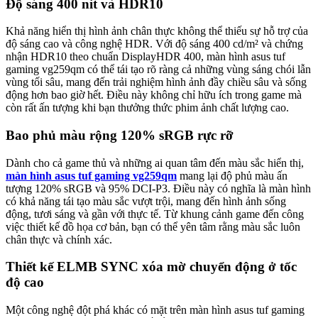
Độ sáng 400 nit và HDR10
Khả năng hiển thị hình ảnh chân thực không thể thiếu sự hỗ trợ của
độ sáng cao và công nghệ HDR. Với độ sáng 400 cd/m² và chứng
nhận HDR10 theo chuẩn DisplayHDR 400, màn hình asus tuf
gaming vg259qm có thể tái tạo rõ ràng cả những vùng sáng chói lẫn
vùng tối sâu, mang đến trải nghiệm hình ảnh đầy chiều sâu và sống
động hơn bao giờ hết. Điều này không chỉ hữu ích trong game mà
còn rất ấn tượng khi bạn thưởng thức phim ảnh chất lượng cao.
Bao phủ màu rộng 120% sRGB rực rỡ
Dành cho cả game thủ và những ai quan tâm đến màu sắc hiển thị,
màn hình asus tuf gaming vg259qm
mang lại độ phủ màu ấn
tượng 120% sRGB và 95% DCI-P3. Điều này có nghĩa là màn hình
có khả năng tái tạo màu sắc vượt trội, mang đến hình ảnh sống
động, tươi sáng và gần với thực tế. Từ khung cảnh game đến công
việc thiết kế đồ họa cơ bản, bạn có thể yên tâm rằng màu sắc luôn
chân thực và chính xác.
Thiết kế ELMB SYNC xóa mờ chuyển động ở tốc
độ cao
Một công nghệ đột phá khác có mặt trên màn hình asus tuf gaming