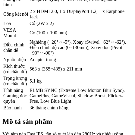
hình
2 x HDMI 2.0, 1 x DisplayPort 1.2, 1 x Earphone
Cổng kết nối
Jack
Loa
Có (2W x 2)
VESA
Có (100 x 100 mm)
Mount
Nghiêng (+20° ~ -5°), Xoay (Swivel +62° ~ -62°),
Điều chỉnh
Điều chỉnh độ cao (0~130mm), Xoay dọc (Pivot
chân đế
+90° ~ -90°)
Nguồn điện
Adapter trong
Kích thước
563 x (355~485) x 211 mm
(có chân đế)
Trọng lượng
5.1 kg
(có chân đế)
Tính năng
ELMB SYNC (Extreme Low Motion Blur Sync),
Gaming độc
GamePlus, GameVisual, Shadow Boost, Flicker-
quyền
Free, Low Blue Light
Bảo hành
36 tháng chính hãng
Mô tả sản phẩm
Với tấm nền Fast IPS, tần số quét lên đến 280Hz và nhiều công