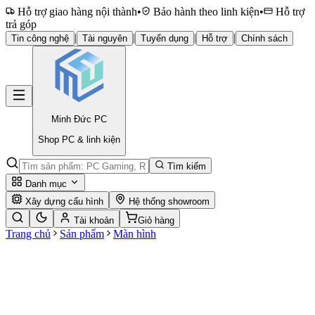
Hỗ trợ giao hàng nội thành
•
Bảo hành theo linh kiện
•
Hỗ trợ
trả góp
|
|
|
|
Tin công nghệ
Tài nguyên
Tuyển dụng
Hỗ trợ
Chính sách
Minh Đức
PC
Shop PC & linh kiện
Tìm kiếm
Danh mục
Xây dựng cấu hình
Hệ thống showroom
Tài khoản
Giỏ hàng
Trang chủ
Sản phẩm
Màn hình