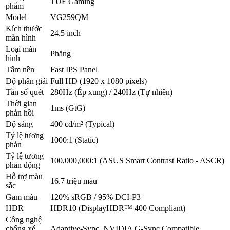
TUF Gaming
phẩm
Model
VG259QM
Kích thước
24.5 inch
màn hình
Loại màn
Phẳng
hình
Tấm nền
Fast IPS Panel
Độ phân giải
Full HD (1920 x 1080 pixels)
Tần số quét
280Hz (Ép xung) / 240Hz (Tự nhiên)
Thời gian
1ms (GtG)
phản hồi
Độ sáng
400 cd/m² (Typical)
Tỷ lệ tương
1000:1 (Static)
phản
Tỷ lệ tương
100,000,000:1 (ASUS Smart Contrast Ratio - ASCR)
phản động
Hỗ trợ màu
16.7 triệu màu
sắc
Gam màu
120% sRGB / 95% DCI-P3
HDR
HDR10 (DisplayHDR™ 400 Compliant)
Công nghệ
chống xé
Adaptive-Sync, NVIDIA G-Sync Compatible