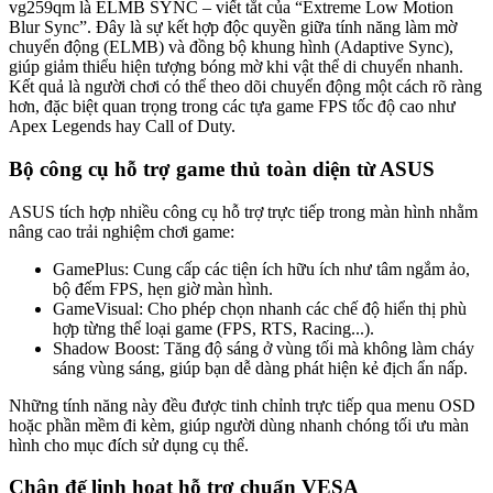
vg259qm là ELMB SYNC – viết tắt của “Extreme Low Motion
Blur Sync”. Đây là sự kết hợp độc quyền giữa tính năng làm mờ
chuyển động (ELMB) và đồng bộ khung hình (Adaptive Sync),
giúp giảm thiểu hiện tượng bóng mờ khi vật thể di chuyển nhanh.
Kết quả là người chơi có thể theo dõi chuyển động một cách rõ ràng
hơn, đặc biệt quan trọng trong các tựa game FPS tốc độ cao như
Apex Legends hay Call of Duty.
Bộ công cụ hỗ trợ game thủ toàn diện từ ASUS
ASUS tích hợp nhiều công cụ hỗ trợ trực tiếp trong màn hình nhằm
nâng cao trải nghiệm chơi game:
GamePlus: Cung cấp các tiện ích hữu ích như tâm ngắm ảo,
bộ đếm FPS, hẹn giờ màn hình.
GameVisual: Cho phép chọn nhanh các chế độ hiển thị phù
hợp từng thể loại game (FPS, RTS, Racing...).
Shadow Boost: Tăng độ sáng ở vùng tối mà không làm cháy
sáng vùng sáng, giúp bạn dễ dàng phát hiện kẻ địch ẩn nấp.
Những tính năng này đều được tinh chỉnh trực tiếp qua menu OSD
hoặc phần mềm đi kèm, giúp người dùng nhanh chóng tối ưu màn
hình cho mục đích sử dụng cụ thể.
Chân đế linh hoạt hỗ trợ chuẩn VESA