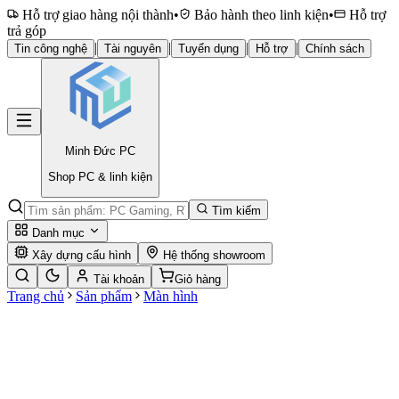
Hỗ trợ giao hàng nội thành
•
Bảo hành theo linh kiện
•
Hỗ trợ
trả góp
|
|
|
|
Tin công nghệ
Tài nguyên
Tuyển dụng
Hỗ trợ
Chính sách
Minh Đức
PC
Shop PC & linh kiện
Tìm kiếm
Danh mục
Xây dựng cấu hình
Hệ thống showroom
Tài khoản
Giỏ hàng
Trang chủ
Sản phẩm
Màn hình