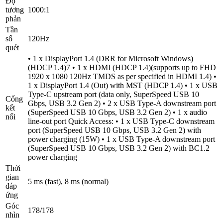
Độ
tương
1000:1
phản
Tần
số
120Hz
quét
• 1 x DisplayPort 1.4 (DRR for Microsoft Windows)
(HDCP 1.4)7 • 1 x HDMI (HDCP 1.4)(supports up to FHD
1920 x 1080 120Hz TMDS as per specified in HDMI 1.4) •
1 x DisplayPort 1.4 (Out) with MST (HDCP 1.4) • 1 x USB
Type-C upstream port (data only, SuperSpeed USB 10
Cổng
Gbps, USB 3.2 Gen 2) • 2 x USB Type-A downstream port
kết
(SuperSpeed USB 10 Gbps, USB 3.2 Gen 2) • 1 x audio
nối
line-out port Quick Access: • 1 x USB Type-C downstream
port (SuperSpeed USB 10 Gbps, USB 3.2 Gen 2) with
power charging (15W) • 1 x USB Type-A downstream port
(SuperSpeed USB 10 Gbps, USB 3.2 Gen 2) with BC1.2
power charging
Thời
gian
5 ms (fast), 8 ms (normal)
đáp
ứng
Góc
178/178
nhìn