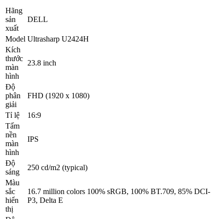
Hãng
sản
DELL
xuất
Model
Ultrasharp U2424H
Kích
thước
23.8 inch
màn
hình
Độ
phân
FHD (1920 x 1080)
giải
Tỉ lệ
16:9
Tấm
nền
IPS
màn
hình
Độ
250 cd/m2 (typical)
sáng
Màu
sắc
16.7 million colors 100% sRGB, 100% BT.709, 85% DCI-
hiển
P3, Delta E
thị