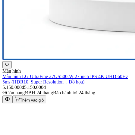
Màn hình
Màn hình LG UltraFine 27US500-W 27 inch IPS 4K UHD 60Hz
5ms (HDR10, Super Resolution+, Đồ họa)
5.150.000đ
5.150.000đ
Còn hàng
BH 24 tháng
Bảo hành tới 24 tháng
Thêm vào giỏ