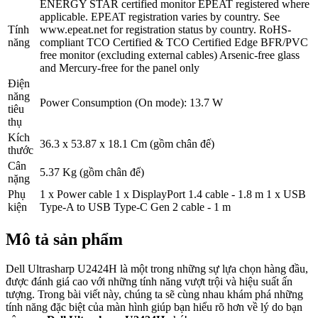
ENERGY STAR certified monitor EPEAT registered where
applicable. EPEAT registration varies by country. See
Tính
www.epeat.net for registration status by country. RoHS-
năng
compliant TCO Certified & TCO Certified Edge BFR/PVC
free monitor (excluding external cables) Arsenic-free glass
and Mercury-free for the panel only
Điện
năng
Power Consumption (On mode): 13.7 W
tiêu
thụ
Kích
36.3 x 53.87 x 18.1 Cm (gồm chân đế)
thước
Cân
5.37 Kg (gồm chân đế)
nặng
Phụ
1 x Power cable 1 x DisplayPort 1.4 cable - 1.8 m 1 x USB
kiện
Type-A to USB Type-C Gen 2 cable - 1 m
Mô tả sản phẩm
Dell Ultrasharp U2424H là một trong những sự lựa chọn hàng đầu,
được đánh giá cao với những tính năng vượt trội và hiệu suất ấn
tượng. Trong bài viết này, chúng ta sẽ cùng nhau khám phá những
tính năng đặc biệt của màn hình giúp bạn hiểu rõ hơn về lý do bạn