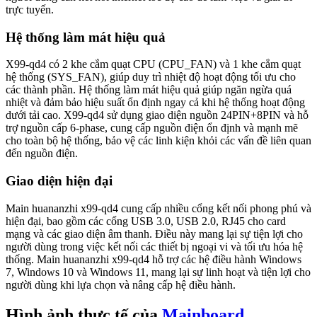
trực tuyến.
Hệ thống làm mát hiệu quả
X99-qd4 có 2 khe cắm quạt CPU (CPU_FAN) và 1 khe cắm quạt
hệ thống (SYS_FAN), giúp duy trì nhiệt độ hoạt động tối ưu cho
các thành phần. Hệ thống làm mát hiệu quả giúp ngăn ngừa quá
nhiệt và đảm bảo hiệu suất ổn định ngay cả khi hệ thống hoạt động
dưới tải cao. X99-qd4 sử dụng giao diện nguồn 24PIN+8PIN và hỗ
trợ nguồn cấp 6-phase, cung cấp nguồn điện ổn định và mạnh mẽ
cho toàn bộ hệ thống, bảo vệ các linh kiện khỏi các vấn đề liên quan
đến nguồn điện.
Giao diện hiện đại
Main huananzhi x99-qd4 cung cấp nhiều cổng kết nối phong phú và
hiện đại, bao gồm các cổng USB 3.0, USB 2.0, RJ45 cho card
mạng và các giao diện âm thanh. Điều này mang lại sự tiện lợi cho
người dùng trong việc kết nối các thiết bị ngoại vi và tối ưu hóa hệ
thống. Main huananzhi x99-qd4 hỗ trợ các hệ điều hành Windows
7, Windows 10 và Windows 11, mang lại sự linh hoạt và tiện lợi cho
người dùng khi lựa chọn và nâng cấp hệ điều hành.
Hình ảnh thực tế của
Mainboard