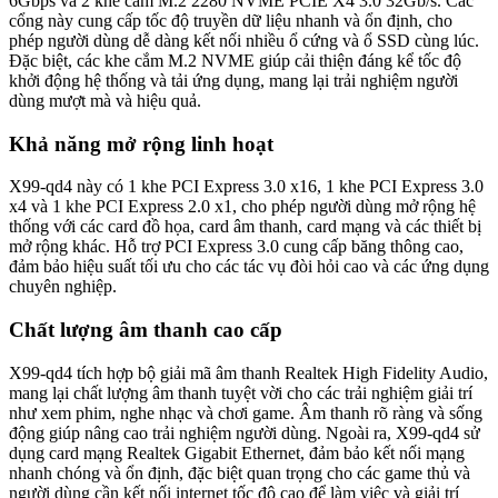
6Gbps và 2 khe cắm M.2 2280 NVME PCIE X4 3.0 32Gb/s. Các
cổng này cung cấp tốc độ truyền dữ liệu nhanh và ổn định, cho
phép người dùng dễ dàng kết nối nhiều ổ cứng và ổ SSD cùng lúc.
Đặc biệt, các khe cắm M.2 NVME giúp cải thiện đáng kể tốc độ
khởi động hệ thống và tải ứng dụng, mang lại trải nghiệm người
dùng mượt mà và hiệu quả.
Khả năng mở rộng linh hoạt
X99-qd4 này có 1 khe PCI Express 3.0 x16, 1 khe PCI Express 3.0
x4 và 1 khe PCI Express 2.0 x1, cho phép người dùng mở rộng hệ
thống với các card đồ họa, card âm thanh, card mạng và các thiết bị
mở rộng khác. Hỗ trợ PCI Express 3.0 cung cấp băng thông cao,
đảm bảo hiệu suất tối ưu cho các tác vụ đòi hỏi cao và các ứng dụng
chuyên nghiệp.
Chất lượng âm thanh cao cấp
X99-qd4 tích hợp bộ giải mã âm thanh Realtek High Fidelity Audio,
mang lại chất lượng âm thanh tuyệt vời cho các trải nghiệm giải trí
như xem phim, nghe nhạc và chơi game. Âm thanh rõ ràng và sống
động giúp nâng cao trải nghiệm người dùng. Ngoài ra, X99-qd4 sử
dụng card mạng Realtek Gigabit Ethernet, đảm bảo kết nối mạng
nhanh chóng và ổn định, đặc biệt quan trọng cho các game thủ và
người dùng cần kết nối internet tốc độ cao để làm việc và giải trí