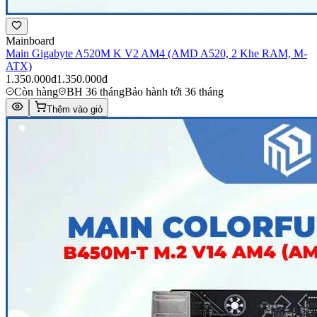
Mainboard
Main Gigabyte A520M K V2 AM4 (AMD A520, 2 Khe RAM, M-
ATX)
1.350.000đ
1.350.000đ
Còn hàng
BH 36 tháng
Bảo hành tới 36 tháng
Thêm vào giỏ