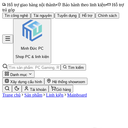
Hỗ trợ giao hàng nội thành
•
Bảo hành theo linh kiện
•
Hỗ trợ
trả góp
|
|
|
|
Tin công nghệ
Tài nguyên
Tuyển dụng
Hỗ trợ
Chính sách
Minh Đức
PC
Shop PC & linh kiện
Tìm kiếm
Danh mục
Xây dựng cấu hình
Hệ thống showroom
Tài khoản
Giỏ hàng
Trang chủ
Sản phẩm
Linh kiện
Mainboard