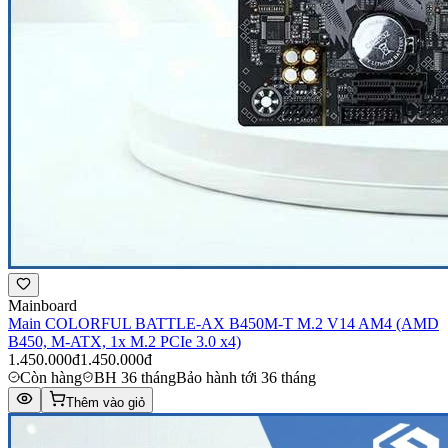
Mainboard
Main COLORFUL BATTLE-AX B450M-T M.2 V14 AM4 (AMD
B450, M-ATX, 1x M.2 PCIe 3.0 x4)
1.450.000đ
1.450.000đ
Còn hàng
BH 36 tháng
Bảo hành tới 36 tháng
Thêm vào giỏ