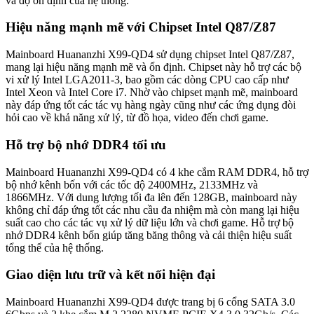
và độ ổn định của hệ thống.
Hiệu năng mạnh mẽ với Chipset Intel Q87/Z87
Mainboard Huananzhi X99-QD4 sử dụng chipset Intel Q87/Z87,
mang lại hiệu năng mạnh mẽ và ổn định. Chipset này hỗ trợ các bộ
vi xử lý Intel LGA2011-3, bao gồm các dòng CPU cao cấp như
Intel Xeon và Intel Core i7. Nhờ vào chipset mạnh mẽ, mainboard
này đáp ứng tốt các tác vụ hàng ngày cũng như các ứng dụng đòi
hỏi cao về khả năng xử lý, từ đồ họa, video đến chơi game.
Hỗ trợ bộ nhớ DDR4 tối ưu
Mainboard Huananzhi X99-QD4 có 4 khe cắm RAM DDR4, hỗ trợ
bộ nhớ kênh bốn với các tốc độ 2400MHz, 2133MHz và
1866MHz. Với dung lượng tối đa lên đến 128GB, mainboard này
không chỉ đáp ứng tốt các nhu cầu đa nhiệm mà còn mang lại hiệu
suất cao cho các tác vụ xử lý dữ liệu lớn và chơi game. Hỗ trợ bộ
nhớ DDR4 kênh bốn giúp tăng băng thông và cải thiện hiệu suất
tổng thể của hệ thống.
Giao diện lưu trữ và kết nối hiện đại
Mainboard Huananzhi X99-QD4 được trang bị 6 cổng SATA 3.0