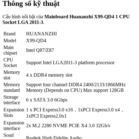
Thông số kỹ thuật
Cấu hình nổi bật của
Mainboard Huananzhi X99-QD4 1 CPU
Socket LGA 2011-3
.
Brand
HUANANZHI
Model
X99-QD4
Main
Intel Q87/Z87
chipset
CPU
Support Intel LGA2011-3 platform processor
Socket
Memory
4 x DDR4 memory slot
slot
Memory
Support four channel DDR4 2400/2133/1866MHz
standard
Memory (Depends on CPU) Max support 128GB
Storage
6 x SATA 3.0 6Gbps
interface
Expansion
1 x PCI Express3.0 x16，1xPCI Express3.0 x4，
Slots
1xPCI Express2.0x1
Expansion
2x M.2 2280 NVME PCIE X4 3.0 32Gb/s
interface
Soud
Realtek High Fidelity Audio