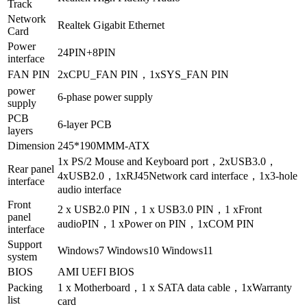
Track
Network
Realtek Gigabit Ethernet
Card
Power
24PIN+8PIN
interface
FAN PIN
2xCPU_FAN PIN，1xSYS_FAN PIN
power
6-phase power supply
supply
PCB
6-layer PCB
layers
Dimension
245*190MMM-ATX
1x PS/2 Mouse and Keyboard port，2xUSB3.0，
Rear panel
4xUSB2.0，1xRJ45Network card interface，1x3-hole
interface
audio interface
Front
2 x USB2.0 PIN，1 x USB3.0 PIN，1 xFront
panel
audioPIN，1 xPower on PIN，1xCOM PIN
interface
Support
Windows7 Windows10 Windows11
system
BIOS
AMI UEFI BIOS
Packing
1 x Motherboard，1 x SATA data cable，1xWarranty
list
card