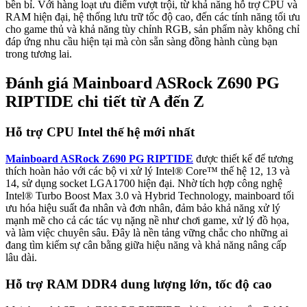
bền bỉ. Với hàng loạt ưu điểm vượt trội, từ khả năng hỗ trợ CPU và
RAM hiện đại, hệ thống lưu trữ tốc độ cao, đến các tính năng tối ưu
cho game thủ và khả năng tùy chỉnh RGB, sản phẩm này không chỉ
đáp ứng nhu cầu hiện tại mà còn sẵn sàng đồng hành cùng bạn
trong tương lai.
Đánh giá Mainboard ASRock Z690 PG
RIPTIDE chi tiết từ A đến Z
Hỗ trợ CPU Intel thế hệ mới nhất
Mainboard ASRock Z690 PG RIPTIDE
được thiết kế để tương
thích hoàn hảo với các bộ vi xử lý Intel® Core™ thế hệ 12, 13 và
14, sử dụng socket LGA1700 hiện đại. Nhờ tích hợp công nghệ
Intel® Turbo Boost Max 3.0 và Hybrid Technology, mainboard tối
ưu hóa hiệu suất đa nhân và đơn nhân, đảm bảo khả năng xử lý
mạnh mẽ cho cả các tác vụ nặng nề như chơi game, xử lý đồ họa,
và làm việc chuyên sâu. Đây là nền tảng vững chắc cho những ai
đang tìm kiếm sự cân bằng giữa hiệu năng và khả năng nâng cấp
lâu dài.
Hỗ trợ RAM DDR4 dung lượng lớn, tốc độ cao