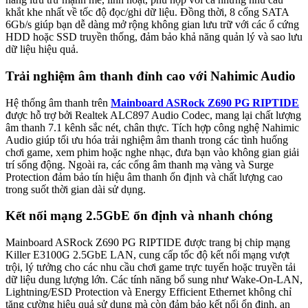
khắt khe nhất về tốc độ đọc/ghi dữ liệu. Đồng thời, 8 cổng SATA
6Gb/s giúp bạn dễ dàng mở rộng không gian lưu trữ với các ổ cứng
HDD hoặc SSD truyền thống, đảm bảo khả năng quản lý và sao lưu
dữ liệu hiệu quả.
Trải nghiệm âm thanh đỉnh cao với Nahimic Audio
Hệ thống âm thanh trên
Mainboard ASRock Z690 PG RIPTIDE
được hỗ trợ bởi Realtek ALC897 Audio Codec, mang lại chất lượng
âm thanh 7.1 kênh sắc nét, chân thực. Tích hợp công nghệ Nahimic
Audio giúp tối ưu hóa trải nghiệm âm thanh trong các tình huống
chơi game, xem phim hoặc nghe nhạc, đưa bạn vào không gian giải
trí sống động. Ngoài ra, các cổng âm thanh mạ vàng và Surge
Protection đảm bảo tín hiệu âm thanh ổn định và chất lượng cao
trong suốt thời gian dài sử dụng.
Kết nối mạng 2.5GbE ổn định và nhanh chóng
Mainboard ASRock Z690 PG RIPTIDE được trang bị chip mạng
Killer E3100G 2.5GbE LAN, cung cấp tốc độ kết nối mạng vượt
trội, lý tưởng cho các nhu cầu chơi game trực tuyến hoặc truyền tải
dữ liệu dung lượng lớn. Các tính năng bổ sung như Wake-On-LAN,
Lightning/ESD Protection và Energy Efficient Ethernet không chỉ
tăng cường hiệu quả sử dụng mà còn đảm bảo kết nối ổn định, an