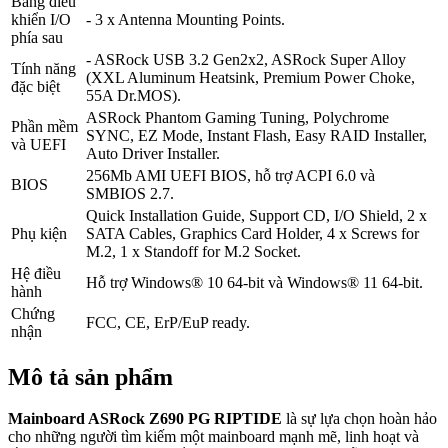
Bảng điều
khiển I/O
- 3 x Antenna Mounting Points.
phía sau
- ASRock USB 3.2 Gen2x2, ASRock Super Alloy
Tính năng
(XXL Aluminum Heatsink, Premium Power Choke,
đặc biệt
55A Dr.MOS).
ASRock Phantom Gaming Tuning, Polychrome
Phần mềm
SYNC, EZ Mode, Instant Flash, Easy RAID Installer,
và UEFI
Auto Driver Installer.
256Mb AMI UEFI BIOS, hỗ trợ ACPI 6.0 và
BIOS
SMBIOS 2.7.
Quick Installation Guide, Support CD, I/O Shield, 2 x
Phụ kiện
SATA Cables, Graphics Card Holder, 4 x Screws for
M.2, 1 x Standoff for M.2 Socket.
Hệ điều
Hỗ trợ Windows® 10 64-bit và Windows® 11 64-bit.
hành
Chứng
FCC, CE, ErP/EuP ready.
nhận
Mô tả sản phẩm
Mainboard ASRock Z690 PG RIPTIDE
là sự lựa chọn hoàn hảo
cho những người tìm kiếm một mainboard mạnh mẽ, linh hoạt và