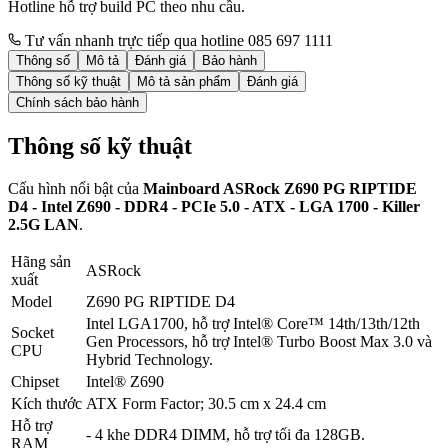
Hotline hỗ trợ build PC theo nhu cầu.
Tư vấn nhanh trực tiếp qua hotline 085 697 1111
Thông số
Mô tả
Đánh giá
Bảo hành
Thông số kỹ thuật
Mô tả sản phẩm
Đánh giá
Chính sách bảo hành
Thông số kỹ thuật
Cấu hình nổi bật của
Mainboard ASRock Z690 PG RIPTIDE
D4 - Intel Z690 - DDR4 - PCIe 5.0 - ATX - LGA 1700 - Killer
2.5G LAN
.
Hãng sản
ASRock
xuất
Model
Z690 PG RIPTIDE D4
Intel LGA1700, hỗ trợ Intel® Core™ 14th/13th/12th
Socket
Gen Processors, hỗ trợ Intel® Turbo Boost Max 3.0 và
CPU
Hybrid Technology.
Chipset
Intel® Z690
Kích thước
ATX Form Factor; 30.5 cm x 24.4 cm
Hỗ trợ
- 4 khe DDR4 DIMM, hỗ trợ tối đa 128GB.
RAM