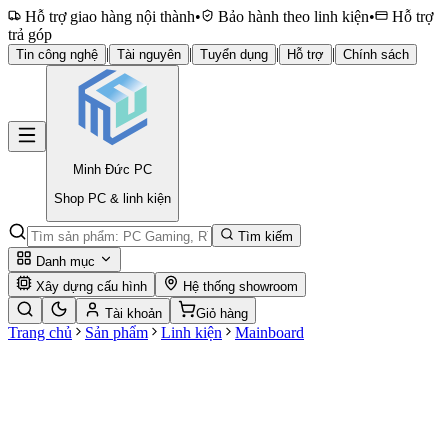
Hỗ trợ giao hàng nội thành
•
Bảo hành theo linh kiện
•
Hỗ trợ
trả góp
|
|
|
|
Tin công nghệ
Tài nguyên
Tuyển dụng
Hỗ trợ
Chính sách
Minh Đức
PC
Shop PC & linh kiện
Tìm kiếm
Danh mục
Xây dựng cấu hình
Hệ thống showroom
Tài khoản
Giỏ hàng
Trang chủ
Sản phẩm
Linh kiện
Mainboard