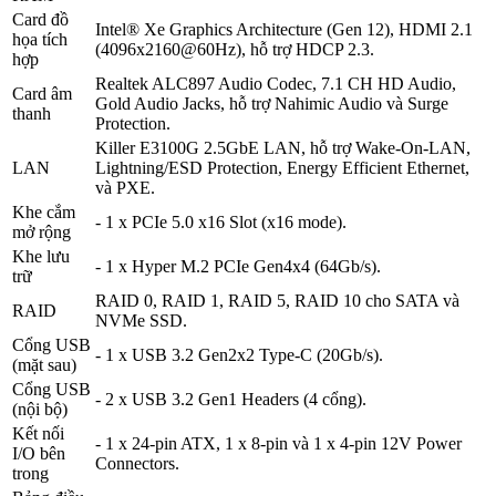
Card đồ
Intel® Xe Graphics Architecture (Gen 12), HDMI 2.1
họa tích
(4096x2160@60Hz), hỗ trợ HDCP 2.3.
hợp
Realtek ALC897 Audio Codec, 7.1 CH HD Audio,
Card âm
Gold Audio Jacks, hỗ trợ Nahimic Audio và Surge
thanh
Protection.
Killer E3100G 2.5GbE LAN, hỗ trợ Wake-On-LAN,
LAN
Lightning/ESD Protection, Energy Efficient Ethernet,
và PXE.
Khe cắm
- 1 x PCIe 5.0 x16 Slot (x16 mode).
mở rộng
Khe lưu
- 1 x Hyper M.2 PCIe Gen4x4 (64Gb/s).
trữ
RAID 0, RAID 1, RAID 5, RAID 10 cho SATA và
RAID
NVMe SSD.
Cổng USB
- 1 x USB 3.2 Gen2x2 Type-C (20Gb/s).
(mặt sau)
Cổng USB
- 2 x USB 3.2 Gen1 Headers (4 cổng).
(nội bộ)
Kết nối
- 1 x 24-pin ATX, 1 x 8-pin và 1 x 4-pin 12V Power
I/O bên
Connectors.
trong