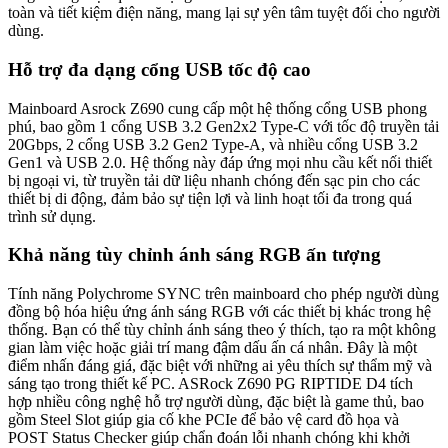
toàn và tiết kiệm điện năng, mang lại sự yên tâm tuyệt đối cho người
dùng.
Hỗ trợ đa dạng cổng USB tốc độ cao
Mainboard Asrock Z690 cung cấp một hệ thống cổng USB phong
phú, bao gồm 1 cổng USB 3.2 Gen2x2 Type-C với tốc độ truyền tải
20Gbps, 2 cổng USB 3.2 Gen2 Type-A, và nhiều cổng USB 3.2
Gen1 và USB 2.0. Hệ thống này đáp ứng mọi nhu cầu kết nối thiết
bị ngoại vi, từ truyền tải dữ liệu nhanh chóng đến sạc pin cho các
thiết bị di động, đảm bảo sự tiện lợi và linh hoạt tối đa trong quá
trình sử dụng.
Khả năng tùy chỉnh ánh sáng RGB ấn tượng
Tính năng Polychrome SYNC trên mainboard cho phép người dùng
đồng bộ hóa hiệu ứng ánh sáng RGB với các thiết bị khác trong hệ
thống. Bạn có thể tùy chỉnh ánh sáng theo ý thích, tạo ra một không
gian làm việc hoặc giải trí mang đậm dấu ấn cá nhân. Đây là một
điểm nhấn đáng giá, đặc biệt với những ai yêu thích sự thẩm mỹ và
sáng tạo trong thiết kế PC. ASRock Z690 PG RIPTIDE D4 tích
hợp nhiều công nghệ hỗ trợ người dùng, đặc biệt là game thủ, bao
gồm Steel Slot giúp gia cố khe PCIe để bảo vệ card đồ họa và
POST Status Checker giúp chẩn đoán lỗi nhanh chóng khi khởi