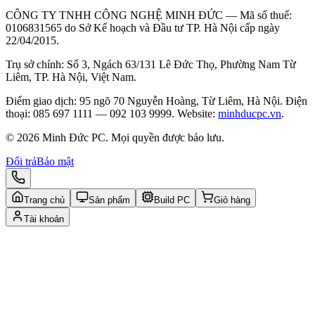
CÔNG TY TNHH CÔNG NGHỆ MINH ĐỨC — Mã số thuế:
0106831565 do Sở Kế hoạch và Đầu tư TP. Hà Nội cấp ngày
22/04/2015.
Trụ sở chính: Số 3, Ngách 63/131 Lê Đức Thọ, Phường Nam Từ
Liêm, TP. Hà Nội, Việt Nam.
Điểm giao dịch: 95 ngõ 70 Nguyễn Hoàng, Từ Liêm, Hà Nội. Điện
thoại: 085 697 1111 — 092 103 9999. Website:
minhducpc.vn
.
© 2026 Minh Đức PC. Mọi quyền được bảo lưu.
Đổi trả
Bảo mật
Trang chủ
Sản phẩm
Build PC
Giỏ hàng
Tài khoản