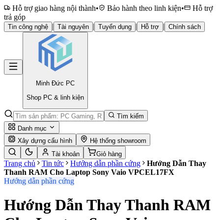
Hỗ trợ giao hàng nội thành
•
Bảo hành theo linh kiện
•
Hỗ trợ
trả góp
|
|
|
|
Tin công nghệ
Tài nguyên
Tuyển dụng
Hỗ trợ
Chính sách
Minh Đức
PC
Shop PC & linh kiện
Tìm kiếm
Danh mục
Xây dựng cấu hình
Hệ thống showroom
Tài khoản
Giỏ hàng
Trang chủ
Tin tức
Hướng dẫn phần cứng
Hướng Dẫn Thay
Thanh RAM Cho Laptop Sony Vaio VPCEL17FX
Hướng dẫn phần cứng
Hướng Dẫn Thay Thanh RAM