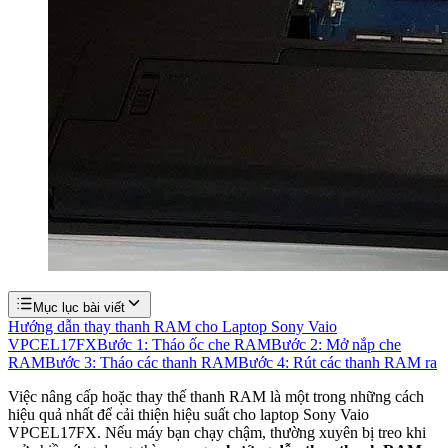
Mục lục bài viết
Hướng dẫn thay thanh RAM cho Laptop Sony Vaio
VPCEL17FX
Bước 1: Tháo ốc che RAM
Bước 2: Mở nắp che
RAM
Bước 3: Tháo các thanh RAM
Bước 4: Rút các thanh RAM ra
Việc nâng cấp hoặc thay thế thanh RAM là một trong những cách
hiệu quả nhất để cải thiện hiệu suất cho laptop Sony Vaio
VPCEL17FX. Nếu máy bạn chạy chậm, thường xuyên bị treo khi