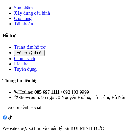
Sản phẩm
Xây dựng cấu hình
Giỏ hàng
Tài khoản
Hỗ trợ
Trung tâm hỗ trợ
Hỗ trợ kỹ thuật
Chính sách
Liên hệ
Tuyển dụng
Thông tin liên hệ
Hotline:
085 697 1111
/ 092 103 9999
Showroom: 95 ngõ 70 Nguyễn Hoàng, Từ Liêm, Hà Nội
Theo dõi kênh social
Website được sở hữu và quản lý bởi BÙI MINH ĐỨC