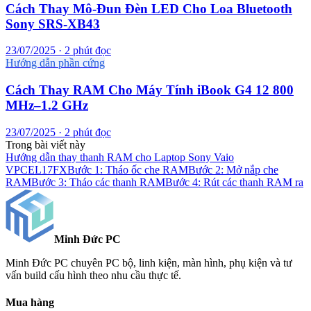
Cách Thay Mô-Đun Đèn LED Cho Loa Bluetooth
Sony SRS-XB43
23/07/2025 · 2 phút đọc
Hướng dẫn phần cứng
Cách Thay RAM Cho Máy Tính iBook G4 12 800
MHz–1.2 GHz
23/07/2025 · 2 phút đọc
Trong bài viết này
Hướng dẫn thay thanh RAM cho Laptop Sony Vaio
VPCEL17FX
Bước 1: Tháo ốc che RAM
Bước 2: Mở nắp che
RAM
Bước 3: Tháo các thanh RAM
Bước 4: Rút các thanh RAM ra
Minh Đức
PC
Minh Đức PC chuyên PC bộ, linh kiện, màn hình, phụ kiện và tư
vấn build cấu hình theo nhu cầu thực tế.
Mua hàng