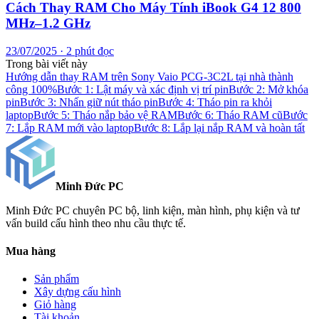
Cách Thay RAM Cho Máy Tính iBook G4 12 800
MHz–1.2 GHz
23/07/2025 · 2 phút đọc
Trong bài viết này
Hướng dẫn thay RAM trên Sony Vaio PCG-3C2L tại nhà thành
công 100%
Bước 1: Lật máy và xác định vị trí pin
Bước 2: Mở khóa
pin
Bước 3: Nhấn giữ nút tháo pin
Bước 4: Tháo pin ra khỏi
laptop
Bước 5: Tháo nắp bảo vệ RAM
Bước 6: Tháo RAM cũ
Bước
7: Lắp RAM mới vào laptop
Bước 8: Lắp lại nắp RAM và hoàn tất
Minh Đức
PC
Minh Đức PC chuyên PC bộ, linh kiện, màn hình, phụ kiện và tư
vấn build cấu hình theo nhu cầu thực tế.
Mua hàng
Sản phẩm
Xây dựng cấu hình
Giỏ hàng
Tài khoản