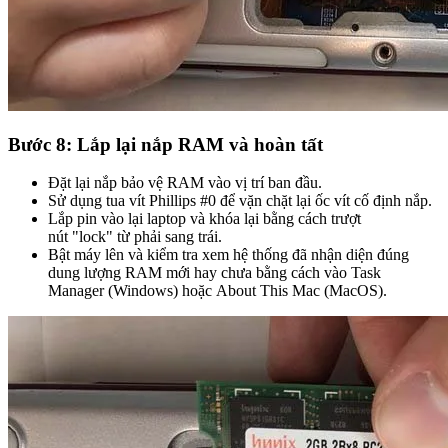
Bước 8: Lắp lại nắp RAM và hoàn tất
Đặt lại nắp bảo vệ RAM vào vị trí ban đầu.
Sử dụng tua vít Phillips #0 để vặn chặt lại ốc vít cố định nắp.
Lắp pin vào lại laptop và khóa lại bằng cách trượt
nút "lock" từ phải sang trái.
Bật máy lên và kiểm tra xem hệ thống đã nhận diện đúng
dung lượng RAM mới hay chưa bằng cách vào Task
Manager (Windows) hoặc About This Mac (MacOS).