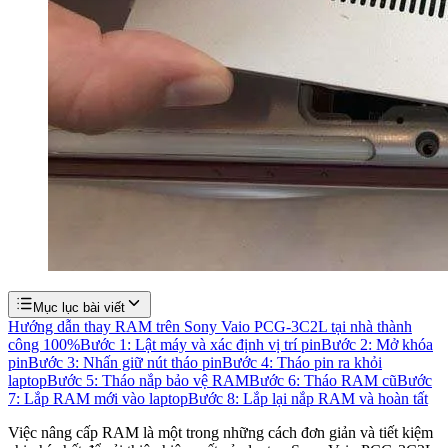
Mục lục bài viết
Hướng dẫn thay RAM trên Sony Vaio PCG-3C2L tại nhà thành
công 100%
Bước 1: Lật máy và xác định vị trí pin
Bước 2: Mở khóa
pin
Bước 3: Nhấn giữ nút tháo pin
Bước 4: Tháo pin ra khỏi
laptop
Bước 5: Tháo nắp bảo vệ RAM
Bước 6: Tháo RAM cũ
Bước
7: Lắp RAM mới vào laptop
Bước 8: Lắp lại nắp RAM và hoàn tất
Việc nâng cấp RAM là một trong những cách đơn giản và tiết kiệm