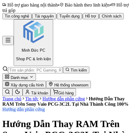
Hỗ trợ giao hàng nội thành
•
Bảo hành theo linh kiện
•
Hỗ trợ
trả góp
|
|
|
|
Tin công nghệ
Tài nguyên
Tuyển dụng
Hỗ trợ
Chính sách
Minh Đức
PC
Shop PC & linh kiện
Tìm kiếm
Danh mục
Xây dựng cấu hình
Hệ thống showroom
Tài khoản
Giỏ hàng
Trang chủ
Tin tức
Hướng dẫn phần cứng
Hướng Dẫn Thay
RAM Trên Sony Vaio PCG-3C2L Tại Nhà Thành Công 100%
Hướng dẫn phần cứng
Hướng Dẫn Thay RAM Trên