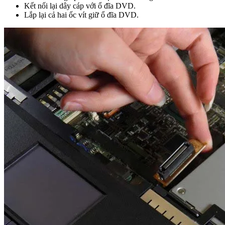
Kết nối lại dây cáp với ổ đĩa DVD.
Lắp lại cả hai ốc vít giữ ổ đĩa DVD.