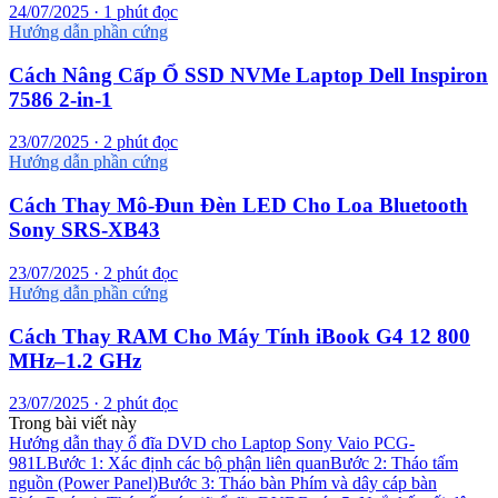
24/07/2025 · 1 phút đọc
Hướng dẫn phần cứng
Cách Nâng Cấp Ổ SSD NVMe Laptop Dell Inspiron
7586 2-in-1
23/07/2025 · 2 phút đọc
Hướng dẫn phần cứng
Cách Thay Mô-Đun Đèn LED Cho Loa Bluetooth
Sony SRS-XB43
23/07/2025 · 2 phút đọc
Hướng dẫn phần cứng
Cách Thay RAM Cho Máy Tính iBook G4 12 800
MHz–1.2 GHz
23/07/2025 · 2 phút đọc
Trong bài viết này
Hướng dẫn thay ổ đĩa DVD cho Laptop Sony Vaio PCG-
981L
Bước 1: Xác định các bộ phận liên quan
Bước 2: Tháo tấm
nguồn (Power Panel)
Bước 3: Tháo bàn Phím và dây cáp bàn