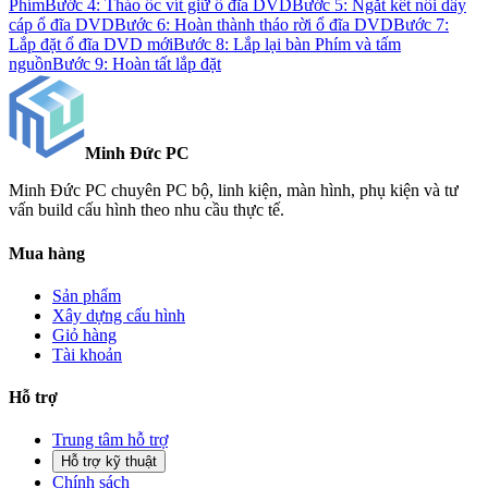
Phím
Bước 4: Tháo ốc vít giữ ổ đĩa DVD
Bước 5: Ngắt kết nối dây
cáp ổ đĩa DVD
Bước 6: Hoàn thành tháo rời ổ đĩa DVD
Bước 7:
Lắp đặt ổ đĩa DVD mới
Bước 8: Lắp lại bàn Phím và tấm
nguồn
Bước 9: Hoàn tất lắp đặt
Minh Đức
PC
Minh Đức PC chuyên PC bộ, linh kiện, màn hình, phụ kiện và tư
vấn build cấu hình theo nhu cầu thực tế.
Mua hàng
Sản phẩm
Xây dựng cấu hình
Giỏ hàng
Tài khoản
Hỗ trợ
Trung tâm hỗ trợ
Hỗ trợ kỹ thuật
Chính sách