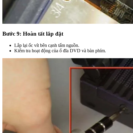
Bước 9: Hoàn tất lắp đặt
Lắp lại ốc vít bên cạnh tấm nguồn.
Kiểm tra hoạt động của ổ đĩa DVD và bàn phím.