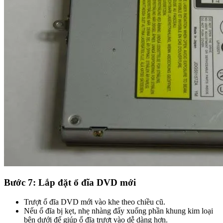
Bước 7: Lắp đặt ổ đĩa DVD mới
Trượt ổ đĩa DVD mới vào khe theo chiều cũ.
Nếu ổ đĩa bị kẹt, nhẹ nhàng đẩy xuống phần khung kim loại
bên dưới để giúp ổ đĩa trượt vào dễ dàng hơn.