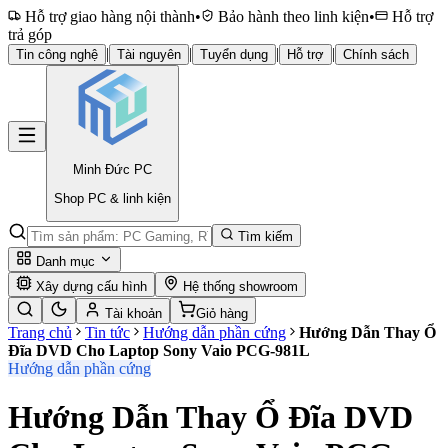
Hỗ trợ giao hàng nội thành
•
Bảo hành theo linh kiện
•
Hỗ trợ
trả góp
|
|
|
|
Tin công nghệ
Tài nguyên
Tuyển dụng
Hỗ trợ
Chính sách
Minh Đức
PC
Shop PC & linh kiện
Tìm kiếm
Danh mục
Xây dựng cấu hình
Hệ thống showroom
Tài khoản
Giỏ hàng
Trang chủ
Tin tức
Hướng dẫn phần cứng
Hướng Dẫn Thay Ổ
Đĩa DVD Cho Laptop Sony Vaio PCG-981L
Hướng dẫn phần cứng
Hướng Dẫn Thay Ổ Đĩa DVD