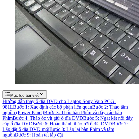
Mục lục bài viết
Hướng dẫn thay ổ đĩa DVD cho Laptop Sony Vaio PCG-
981L
Bước 1: Xác định các bộ phận liên quan
Bước 2: Tháo tấm
nguồn (Power Panel)
Bước 3: Tháo bàn Phím và dây cáp bàn
Phím
Bước 4: Tháo ốc vít giữ ổ đĩa DVD
Bước 5: Ngắt kết nối dây
cáp ổ đĩa DVD
Bước 6: Hoàn thành tháo rời ổ đĩa DVD
Bước 7:
Lắp đặt ổ đĩa DVD mới
Bước 8: Lắp lại bàn Phím và tấm
nguồn
Bước 9: Hoàn tất lắp đặt