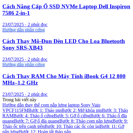
Cách Nâng Cấp Ổ SSD NVMe Laptop Dell Inspiron
7586 2-in-1
23/07/2025 · 2 phút đọc
Hướng dẫn phần cứng
Cách Thay Mô-Đun Đèn LED Cho Loa Bluetooth
Sony SRS-XB43
23/07/2025 · 2 phút đọc
Hướng dẫn phần cứng
Cách Thay RAM Cho Máy Tính iBook G4 12 800
MHz–1.2 GHz
23/07/2025 · 2 phút đọc
Trong bài viết này
Hướng dẫn thay thế cụm nắp lưng laptop Sony Vaio
VPCF115FM
Bước 1: Tháo pin
Bước 2: Mở khóa pin
Bước 3: Tháo
RAM
Bước 4: Tháo ổ cứng
Bước 5: Gỡ ổ cứng
Bước 6: Tháo ổ đĩa
quang
Bước 7: Gỡ ổ đĩa quang
Bước 8: Tháo cụm nắp lưng
Bước 9:
Tháo ốc trên cạnh trên
Bước 10: Tháo các ốc còn lại
Bước 11: Gỡ
nắp lưng
Bước 12: Hoàn tất tháo nắp