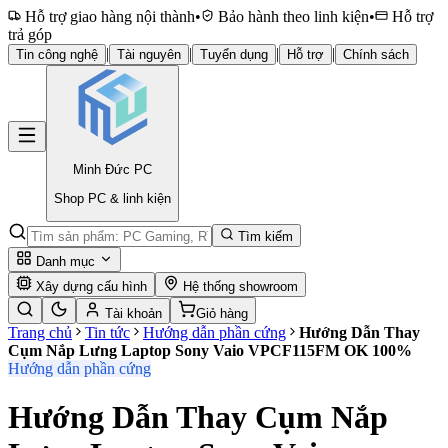
Hỗ trợ giao hàng nội thành
•
Bảo hành theo linh kiện
•
Hỗ trợ
trả góp
|
|
|
|
Tin công nghệ
Tài nguyên
Tuyển dụng
Hỗ trợ
Chính sách
Minh Đức
PC
Shop PC & linh kiện
Tìm kiếm
Danh mục
Xây dựng cấu hình
Hệ thống showroom
Tài khoản
Giỏ hàng
Trang chủ
Tin tức
Hướng dẫn phần cứng
Hướng Dẫn Thay
Cụm Nắp Lưng Laptop Sony Vaio VPCF115FM OK 100%
Hướng dẫn phần cứng
Hướng Dẫn Thay Cụm Nắp