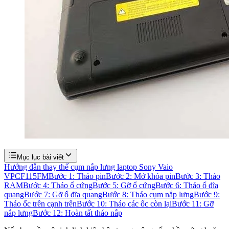
Mục lục bài viết
Hướng dẫn thay thế cụm nắp lưng laptop Sony Vaio
VPCF115FM
Bước 1: Tháo pin
Bước 2: Mở khóa pin
Bước 3: Tháo
RAM
Bước 4: Tháo ổ cứng
Bước 5: Gỡ ổ cứng
Bước 6: Tháo ổ đĩa
quang
Bước 7: Gỡ ổ đĩa quang
Bước 8: Tháo cụm nắp lưng
Bước 9:
Tháo ốc trên cạnh trên
Bước 10: Tháo các ốc còn lại
Bước 11: Gỡ
nắp lưng
Bước 12: Hoàn tất tháo nắp