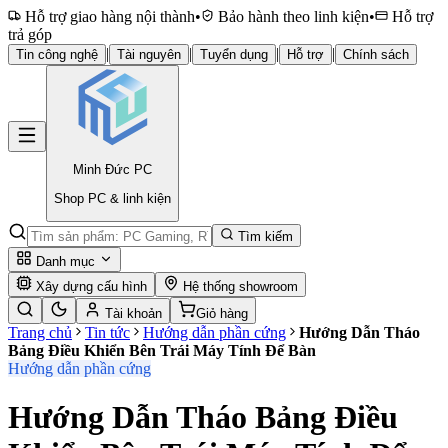
Hỗ trợ giao hàng nội thành
•
Bảo hành theo linh kiện
•
Hỗ trợ
trả góp
|
|
|
|
Tin công nghệ
Tài nguyên
Tuyển dụng
Hỗ trợ
Chính sách
Minh Đức
PC
Shop PC & linh kiện
Tìm kiếm
Danh mục
Xây dựng cấu hình
Hệ thống showroom
Tài khoản
Giỏ hàng
Trang chủ
Tin tức
Hướng dẫn phần cứng
Hướng Dẫn Tháo
Bảng Điều Khiển Bên Trái Máy Tính Để Bàn
Hướng dẫn phần cứng
Hướng Dẫn Tháo Bảng Điều