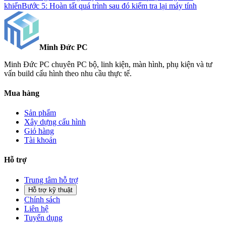
khiển
Bước 5: Hoàn tất quá trình sau đó kiểm tra lại máy tính
Minh Đức
PC
Minh Đức PC chuyên PC bộ, linh kiện, màn hình, phụ kiện và tư
vấn build cấu hình theo nhu cầu thực tế.
Mua hàng
Sản phẩm
Xây dựng cấu hình
Giỏ hàng
Tài khoản
Hỗ trợ
Trung tâm hỗ trợ
Hỗ trợ kỹ thuật
Chính sách
Liên hệ
Tuyển dụng