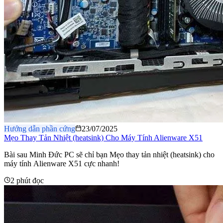
Hướng dẫn phần cứng
23/07/2025
Mẹo Thay Tản Nhiệt (heatsink) Cho Máy Tính Alienware X51
Bài sau Minh Đức PC sẽ chỉ bạn Mẹo thay tản nhiệt (heatsink) cho
máy tính Alienware X51 cực nhanh!
2 phút đọc