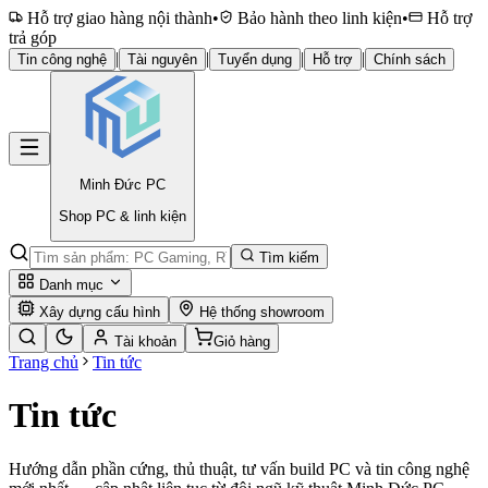
Hỗ trợ giao hàng nội thành
•
Bảo hành theo linh kiện
•
Hỗ trợ
trả góp
|
|
|
|
Tin công nghệ
Tài nguyên
Tuyển dụng
Hỗ trợ
Chính sách
Minh Đức
PC
Shop PC & linh kiện
Tìm kiếm
Danh mục
Xây dựng cấu hình
Hệ thống showroom
Tài khoản
Giỏ hàng
Trang chủ
Tin tức
Tin tức
Hướng dẫn phần cứng, thủ thuật, tư vấn build PC và tin công nghệ