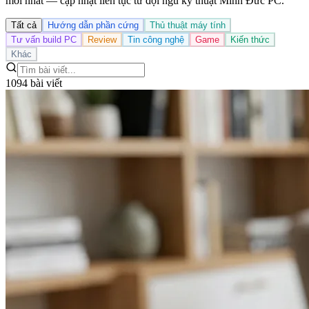
mới nhất — cập nhật liên tục từ đội ngũ kỹ thuật Minh Đức PC.
Tất cả
Hướng dẫn phần cứng
Thủ thuật máy tính
Tư vấn build PC
Review
Tin công nghệ
Game
Kiến thức
Khác
1094 bài viết