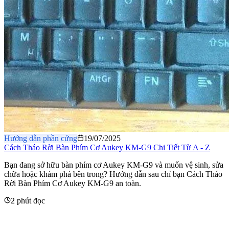
Hướng dẫn phần cứng
19/07/2025
Cách Tháo Rời Bàn Phím Cơ Aukey KM-G9 Chi Tiết Từ A - Z
​Bạn đang sở hữu bàn phím cơ Aukey KM-G9 và muốn vệ sinh, sửa
chữa hoặc khám phá bên trong? Hướng dẫn sau chỉ bạn Cách Tháo
Rời Bàn Phím Cơ Aukey KM-G9 an toàn.
2 phút đọc