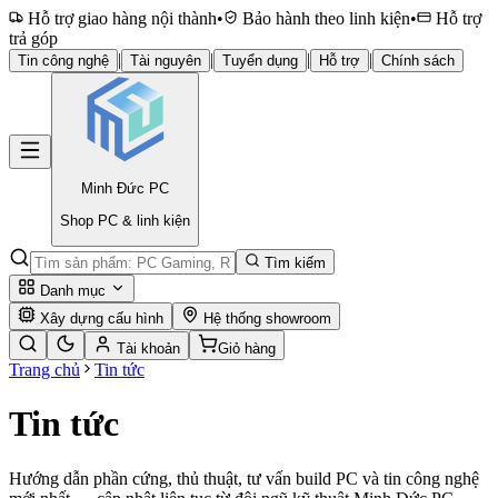
Hỗ trợ giao hàng nội thành
•
Bảo hành theo linh kiện
•
Hỗ trợ
trả góp
|
|
|
|
Tin công nghệ
Tài nguyên
Tuyển dụng
Hỗ trợ
Chính sách
Minh Đức
PC
Shop PC & linh kiện
Tìm kiếm
Danh mục
Xây dựng cấu hình
Hệ thống showroom
Tài khoản
Giỏ hàng
Trang chủ
Tin tức
Tin tức
Hướng dẫn phần cứng, thủ thuật, tư vấn build PC và tin công nghệ