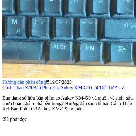
Hướng dẫn phần cứng
19/07/2025
Cách Tháo Rời Bàn Phím Cơ Aukey KM-G9 Chi Tiết Từ A - Z
​Bạn đang sở hữu bàn phím cơ Aukey KM-G9 và muốn vệ sinh, sửa
chữa hoặc khám phá bên trong? Hướng dẫn sau chỉ bạn Cách Tháo
Rời Bàn Phím Cơ Aukey KM-G9 an toàn.
2 phút đọc