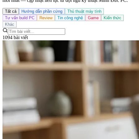
mới nhất — cập nhật liên tục từ đội ngũ kỹ thuật Minh Đức PC.
Tất cả
Hướng dẫn phần cứng
Thủ thuật máy tính
Tư vấn build PC
Review
Tin công nghệ
Game
Kiến thức
Khác
1094 bài viết