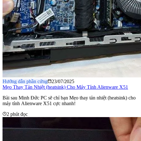
Hướng dẫn phần cứng
23/07/2025
Mẹo Thay Tản Nhiệt (heatsink) Cho Máy Tính Alienware X51
Bài sau Minh Đức PC sẽ chỉ bạn Mẹo thay tản nhiệt (heatsink) cho
máy tính Alienware X51 cực nhanh!
2 phút đọc