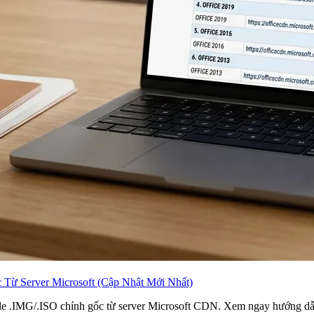
c Từ Server Microsoft (Cập Nhật Mới Nhất)
 file .IMG/.ISO chính gốc từ server Microsoft CDN. Xem ngay hướng dẫ