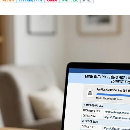
Review
Tin công nghệ
Game
Kiến thức
Khác