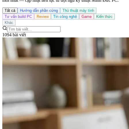
mới nhất — cập nhật liên tục từ đội ngũ kỹ thuật Minh Đức PC.
Tất cả
Hướng dẫn phần cứng
Thủ thuật máy tính
Tư vấn build PC
Review
Tin công nghệ
Game
Kiến thức
Khác
1094 bài viết