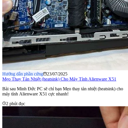
Hướng dẫn phần cứng
23/07/2025
Mẹo Thay Tản Nhiệt (heatsink) Cho Máy Tính Alienware X51
Bài sau Minh Đức PC sẽ chỉ bạn Mẹo thay tản nhiệt (heatsink) cho
máy tính Alienware X51 cực nhanh!
2 phút đọc