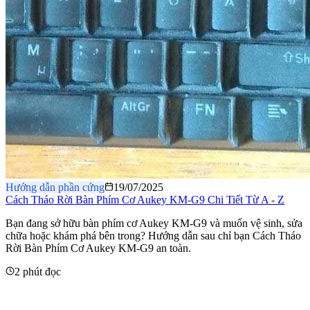
Hướng dẫn phần cứng
19/07/2025
Cách Tháo Rời Bàn Phím Cơ Aukey KM-G9 Chi Tiết Từ A - Z
​Bạn đang sở hữu bàn phím cơ Aukey KM-G9 và muốn vệ sinh, sửa
chữa hoặc khám phá bên trong? Hướng dẫn sau chỉ bạn Cách Tháo
Rời Bàn Phím Cơ Aukey KM-G9 an toàn.
2 phút đọc