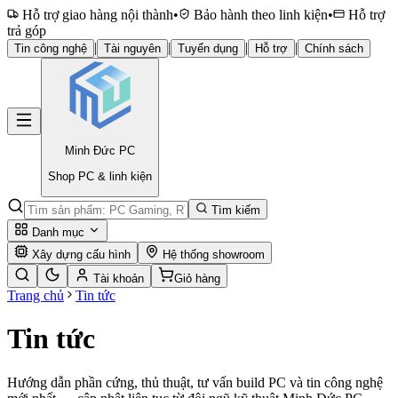
Hỗ trợ giao hàng nội thành
•
Bảo hành theo linh kiện
•
Hỗ trợ
trả góp
|
|
|
|
Tin công nghệ
Tài nguyên
Tuyển dụng
Hỗ trợ
Chính sách
Minh Đức
PC
Shop PC & linh kiện
Tìm kiếm
Danh mục
Xây dựng cấu hình
Hệ thống showroom
Tài khoản
Giỏ hàng
Trang chủ
Tin tức
Tin tức
Hướng dẫn phần cứng, thủ thuật, tư vấn build PC và tin công nghệ