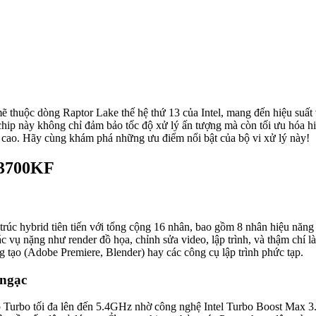
ẽ thuộc dòng Raptor Lake thế hệ thứ 13 của Intel, mang đến hiệu suất
hip này không chỉ đảm bảo tốc độ xử lý ấn tượng mà còn tối ưu hóa 
ất cao. Hãy cùng khám phá những ưu điểm nổi bật của bộ vi xử lý này!
13700KF
trúc hybrid tiên tiến với tổng cộng 16 nhân, bao gồm 8 nhân hiệu năng 
ác vụ nặng như render đồ họa, chỉnh sửa video, lập trình, và thậm chí 
 tạo (Adobe Premiere, Blender) hay các công cụ lập trình phức tạp.
 ngạc
Turbo tối đa lên đến 5.4GHz nhờ công nghệ Intel Turbo Boost Max 3.0