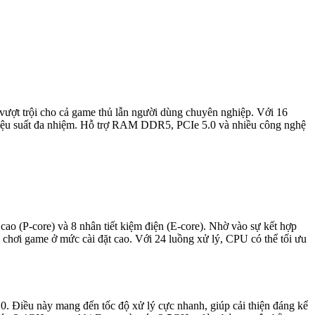
 vượt trội cho cả game thủ lẫn người dùng chuyên nghiệp. Với 16
hiệu suất đa nhiệm. Hỗ trợ RAM DDR5, PCIe 5.0 và nhiều công nghệ
cao (P-core) và 8 nhân tiết kiệm điện (E-core). Nhờ vào sự kết hợp
là chơi game ở mức cài đặt cao. Với 24 luồng xử lý, CPU có thể tối ưu
. Điều này mang đến tốc độ xử lý cực nhanh, giúp cải thiện đáng kể