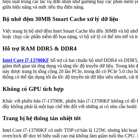
hiệu suất trong các tác vụ đơn nhân như gaming hay các phần mềm y
giữa hiệu năng và mức tiêu thụ điện năng.
Bộ nhớ đệm 30MB Smart Cache xử lý dữ liệu
Việc trang bị bộ nhớ đệm Intel Smart Cache lên đến 30MB và bộ nhớ 
hoặc chạy các phần mềm đồ họa nặng, vì bộ xử lý có thể lưu trữ và 
Hỗ trợ RAM DDR5 & DDR4
Intel Core i7-13700KF
hỗ trợ cả hai chuẩn bộ nhớ DDR4 và DDR5, ma
giảm thời gian tải ứng dụng và tăng tốc độ truyền dữ liệu. Trong kh
này được trang bị tổng cộng 20 làn PCIe, trong đó có PCIe 5.0 cho b
thống có thể tận dụng tối đa tốc độ truyền tải dữ liệu siêu nhanh, cải
Không có GPU tích hợp
Khác với phiên bản i7-13700K, phiên bản i7-13700KF không có đồ họa
đây không phải là một hạn chế lớn đối với những ai có nhu cầu build
Trang bị hệ thống tản nhiệt tốt
Intel Core i7-13700KF có mức TDP cơ bản là 125W, nhưng khi hoạt độn
overclock để duy trì hiệu suất cao mà không làm giảm tuổi thọ CPU. N