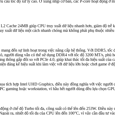
êu cầu tốc độ xử lý cao. Ở xung nhịp cơ bản, các P-core hoạt động 
L2 Cache 24MB giúp CPU truy xuất dữ liệu nhanh hơn, giảm độ trễ khi
truy xuất dữ liệu một cách nhanh chóng mà không phải phụ thuộc nhiề
ng đến sự linh hoạt trong việc nâng cấp hệ thống. Với DDR5, tốc độ
i đó, người dùng vẫn có thể sử dụng DDR4 với tốc độ 3200 MT/s, phù h
ăng thông gấp đôi so với PCIe 4.0, giúp khai thác tối đa hiệu suất c
 thiện đáng kể hiệu suất khi làm việc với dữ liệu lớn hoặc chơi game ở độ
 tích hợp Intel UHD Graphics, điều này đồng nghĩa với việc người dù
 PC gaming hoặc workstation, vì hầu hết người dùng đều lựa chọn GPU 
g ở chế độ Turbo tối đa, công suất có thể lên đến 253W. Điều này đòi 
goài ra, nhiệt độ tối đa của CPU lên đến 100°C, vì vậy cần đầu tư vào