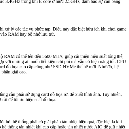
ở mức 3.4GHz trong khi E-core ở mức 2.5GHz, đảm bảo sự cân bằng
 xử lý các tác vụ phức tạp. Điều này đặc biệt hữu ích khi chơi game
u vào RAM hay bộ nhớ lưu trữ.
 RAM có thể lên đến 5600 MT/s, giúp cải thiện hiệu suất tổng thể,
ợp với những ai muốn tiết kiệm chi phí mà vẫn có hiệu năng tốt. CPU
ủa card đồ họa cao cấp cũng như SSD NVMe thế hệ mới. Nhờ đó, hệ
 phân giải cao.
ng cần phải sử dụng card đồ họa rời để xuất hình ảnh. Tuy nhiên,
rời để tối ưu hiệu suất đồ họa.
hỏi hệ thống phải có giải pháp tản nhiệt hiệu quả, đặc biệt là khi
 hệ thống tản nhiệt khí cao cấp hoặc tản nhiệt nước AIO để giữ nhiệt