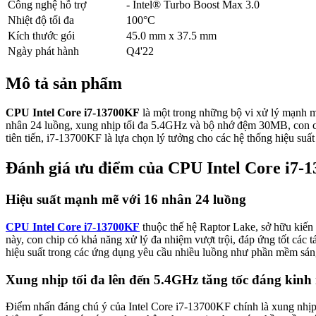
Công nghệ hỗ trợ
- Intel® Turbo Boost Max 3.0
Nhiệt độ tối đa
100°C
Kích thước gói
45.0 mm x 37.5 mm
Ngày phát hành
Q4'22
Mô tả sản phẩm
CPU Intel Core i7-13700KF
là một trong những bộ vi xử lý mạnh m
nhân 24 luồng, xung nhịp tối đa 5.4GHz và bộ nhớ đệm 30MB, con c
tiên tiến, i7-13700KF là lựa chọn lý tưởng cho các hệ thống hiệu su
Đánh giá ưu điểm của CPU Intel Core i7-
Hiệu suất mạnh mẽ với 16 nhân 24 luồng
CPU Intel Core i7-13700KF
thuộc thế hệ Raptor Lake, sở hữu kiến 
này, con chip có khả năng xử lý đa nhiệm vượt trội, đáp ứng tốt các t
hiệu suất trong các ứng dụng yêu cầu nhiều luồng như phần mềm sáng
Xung nhịp tối đa lên đến 5.4GHz tăng tốc đáng kinh
Điểm nhấn đáng chú ý của Intel Core i7-13700KF chính là xung nhịp 