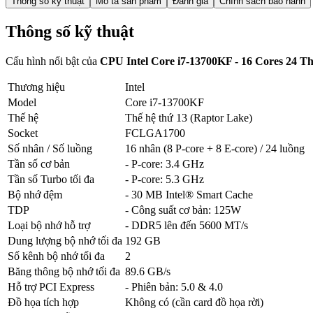
Thông số kỹ thuật
Mô tả sản phẩm
Đánh giá
Chính sách bảo hành
Thông số kỹ thuật
Cấu hình nổi bật của
CPU Intel Core i7-13700KF - 16 Cores 24 
Thương hiệu
Intel
Model
Core i7-13700KF
Thế hệ
Thế hệ thứ 13 (Raptor Lake)
Socket
FCLGA1700
Số nhân / Số luồng
16 nhân (8 P-core + 8 E-core) / 24 luồng
Tần số cơ bản
- P-core: 3.4 GHz
Tần số Turbo tối đa
- P-core: 5.3 GHz
Bộ nhớ đệm
- 30 MB Intel® Smart Cache
TDP
- Công suất cơ bản: 125W
Loại bộ nhớ hỗ trợ
- DDR5 lên đến 5600 MT/s
Dung lượng bộ nhớ tối đa
192 GB
Số kênh bộ nhớ tối đa
2
Băng thông bộ nhớ tối đa
89.6 GB/s
Hỗ trợ PCI Express
- Phiên bản: 5.0 & 4.0
Đồ họa tích hợp
Không có (cần card đồ họa rời)