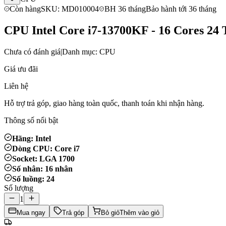
Còn hàng
SKU: MD010004
BH 36 tháng
Bảo hành tới 36 tháng
CPU Intel Core i7-13700KF - 16 Cores 24
Chưa có đánh giá
|
Danh mục: CPU
Giá ưu đãi
Liên hệ
Hỗ trợ trả góp, giao hàng toàn quốc, thanh toán khi nhận hàng.
Thông số nổi bật
Hãng: Intel
Dòng CPU: Core i7
Socket: LGA 1700
Số nhân: 16 nhân
Số luồng: 24
Số lượng
1
Mua ngay
Trả góp
Bỏ giỏ
Thêm vào giỏ