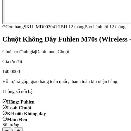
Còn hàng
SKU: MD002041
BH 12 tháng
Bảo hành tới 12 tháng
Chuột Không Dây Fuhlen M70s (Wireless -
Chưa có đánh giá
|
Danh mục: Chuột
Giá ưu đãi
140.000đ
Hỗ trợ trả góp, giao hàng toàn quốc, thanh toán khi nhận hàng.
Thông số nổi bật
Hãng: Fuhlen
Loại: Chuột
Kết nối: Không dây
Màu: Đen
Số lượng