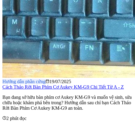
Hướng dẫn phần cứng
19/07/2025
Cách Tháo Rời Bàn Phím Cơ Aukey KM-G9 Chi Tiết Từ A - Z
​Bạn đang sở hữu bàn phím cơ Aukey KM-G9 và muốn vệ sinh, sửa
chữa hoặc khám phá bên trong? Hướng dẫn sau chỉ bạn Cách Tháo
Rời Bàn Phím Cơ Aukey KM-G9 an toàn.
2 phút đọc