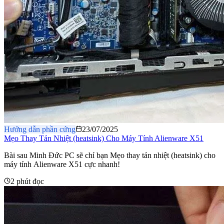
Hướng dẫn phần cứng
23/07/2025
Mẹo Thay Tản Nhiệt (heatsink) Cho Máy Tính Alienware X51
Bài sau Minh Đức PC sẽ chỉ bạn Mẹo thay tản nhiệt (heatsink) cho
máy tính Alienware X51 cực nhanh!
2 phút đọc