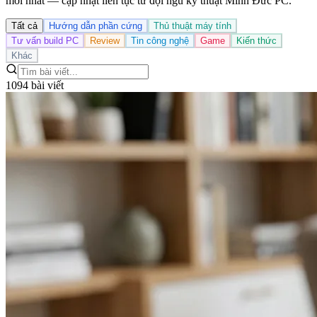
mới nhất — cập nhật liên tục từ đội ngũ kỹ thuật Minh Đức PC.
Tất cả
Hướng dẫn phần cứng
Thủ thuật máy tính
Tư vấn build PC
Review
Tin công nghệ
Game
Kiến thức
Khác
1094 bài viết