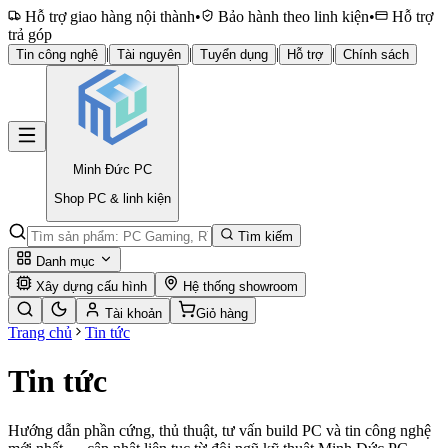
Hỗ trợ giao hàng nội thành
•
Bảo hành theo linh kiện
•
Hỗ trợ
trả góp
|
|
|
|
Tin công nghệ
Tài nguyên
Tuyển dụng
Hỗ trợ
Chính sách
Minh Đức
PC
Shop PC & linh kiện
Tìm kiếm
Danh mục
Xây dựng cấu hình
Hệ thống showroom
Tài khoản
Giỏ hàng
Trang chủ
Tin tức
Tin tức
Hướng dẫn phần cứng, thủ thuật, tư vấn build PC và tin công nghệ