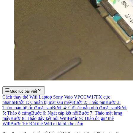
Mục lục bài viết
Cách thay thẻ Wifi Laptop Sony Vaio VPCCW17FX cực
nhanh
Bước 1: Chuẩn bị mặt sau máy
Bước 2: Tháo pin
Bước 3:
Tháo toàn bộ ốc ở mặt sau
Bước 4: Gỡ các nắp nhỏ ở mặt sau
Bước
5: Tháo ổ cứng
Bước 6: Ngắt cáp kết nối
Bước 7: Tháo mặt lưng
máy
Bước 8: Tháo dây kết nối Wifi
Bước 9: Tháo ốc giữ thẻ
Wifi
Bước 10: Rút thẻ Wifi ra khỏi khe cắm