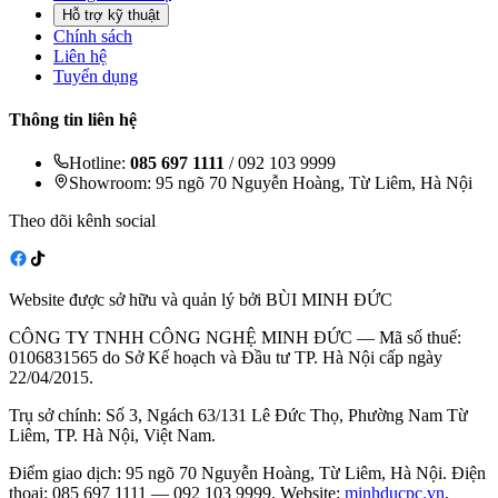
Hỗ trợ kỹ thuật
Chính sách
Liên hệ
Tuyển dụng
Thông tin liên hệ
Hotline:
085 697 1111
/ 092 103 9999
Showroom: 95 ngõ 70 Nguyễn Hoàng, Từ Liêm, Hà Nội
Theo dõi kênh social
Website được sở hữu và quản lý bởi BÙI MINH ĐỨC
CÔNG TY TNHH CÔNG NGHỆ MINH ĐỨC — Mã số thuế:
0106831565 do Sở Kế hoạch và Đầu tư TP. Hà Nội cấp ngày
22/04/2015.
Trụ sở chính: Số 3, Ngách 63/131 Lê Đức Thọ, Phường Nam Từ
Liêm, TP. Hà Nội, Việt Nam.
Điểm giao dịch: 95 ngõ 70 Nguyễn Hoàng, Từ Liêm, Hà Nội. Điện
thoại: 085 697 1111 — 092 103 9999. Website:
minhducpc.vn
.