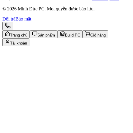
© 2026 Minh Đức PC. Mọi quyền được bảo lưu.
Đổi trả
Bảo mật
Trang chủ
Sản phẩm
Build PC
Giỏ hàng
Tài khoản