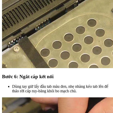
Bước 6: Ngắt cáp kết nối
Dùng tay giữ lấy đầu tab màu đen, nhẹ nhàng kéo tab lên để
tháo rời cáp ruy-băng khỏi bo mạch chủ.