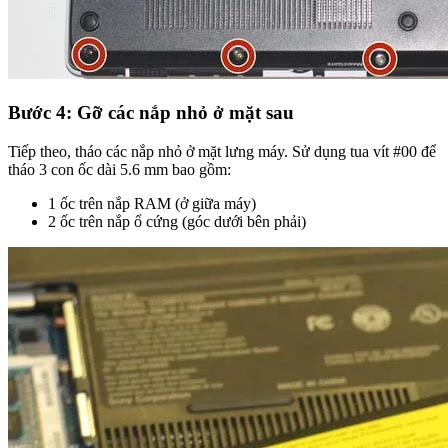
Bước 4: Gỡ các nắp nhỏ ở mặt sau
Tiếp theo, tháo các nắp nhỏ ở mặt lưng máy. Sử dụng tua vít #00 để
tháo 3 con ốc dài 5.6 mm bao gồm:
1 ốc trên nắp RAM (ở giữa máy)
2 ốc trên nắp ổ cứng (góc dưới bên phải)