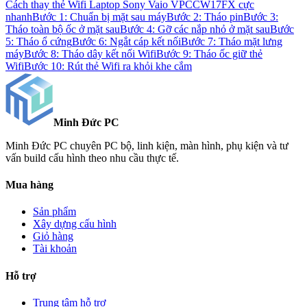
Cách thay thẻ Wifi Laptop Sony Vaio VPCCW17FX cực
nhanh
Bước 1: Chuẩn bị mặt sau máy
Bước 2: Tháo pin
Bước 3:
Tháo toàn bộ ốc ở mặt sau
Bước 4: Gỡ các nắp nhỏ ở mặt sau
Bước
5: Tháo ổ cứng
Bước 6: Ngắt cáp kết nối
Bước 7: Tháo mặt lưng
máy
Bước 8: Tháo dây kết nối Wifi
Bước 9: Tháo ốc giữ thẻ
Wifi
Bước 10: Rút thẻ Wifi ra khỏi khe cắm
Minh Đức
PC
Minh Đức PC chuyên PC bộ, linh kiện, màn hình, phụ kiện và tư
vấn build cấu hình theo nhu cầu thực tế.
Mua hàng
Sản phẩm
Xây dựng cấu hình
Giỏ hàng
Tài khoản
Hỗ trợ
Trung tâm hỗ trợ