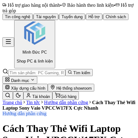
Hỗ trợ giao hàng nội thành
•
Bảo hành theo linh kiện
•
Hỗ trợ
trả góp
|
|
|
|
Tin công nghệ
Tài nguyên
Tuyển dụng
Hỗ trợ
Chính sách
Minh Đức
PC
Shop PC & linh kiện
Tìm kiếm
Danh mục
Xây dựng cấu hình
Hệ thống showroom
Tài khoản
Giỏ hàng
Trang chủ
Tin tức
Hướng dẫn phần cứng
Cách Thay Thẻ Wifi
Laptop Sony Vaio VPCCW17FX Cực Nhanh
Hướng dẫn phần cứng
Cách Thay Thẻ Wifi Laptop