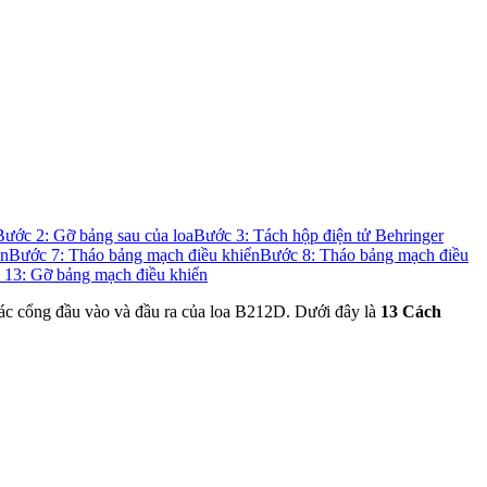
Bước 2: Gỡ bảng sau của loa
Bước 3: Tách hộp điện tử Behringer
ển
Bước 7: Tháo bảng mạch điều khiển
Bước 8: Tháo bảng mạch điều
 13: Gỡ bảng mạch điều khiển
ác cổng đầu vào và đầu ra của loa B212D. Dưới đây là
13 Cách