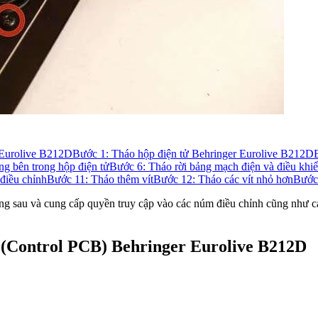
 Eurolive B212D
Bước 1: Tháo hộp điện tử Behringer Eurolive B212D
ng bên trong hộp điện tử
Bước 6: Tháo rời bảng mạch điện và điều khi
điều chỉnh
Bước 11: Tháo thêm vít
Bước 12: Tháo các vít nhỏ hơn
Bước
g sau và cung cấp quyền truy cập vào các núm điều chỉnh cũng như c
 (Control PCB) Behringer Eurolive B212D