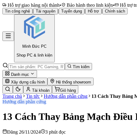
Hỗ trợ giao hàng nội thành
•
Bảo hành theo linh kiện
•
Hỗ trợ tr
|
|
|
|
Tin công nghệ
Tài nguyên
Tuyển dụng
Hỗ trợ
Chính sách
Minh Đức
PC
Shop PC & linh kiện
Tìm kiếm
Danh mục
Xây dựng cấu hình
Hệ thống showroom
Tài khoản
Giỏ hàng
Trang chủ
Tin tức
Hướng dẫn phần cứng
13 Cách Thay Bảng M
Hướng dẫn phần cứng
13 Cách Thay Bảng Mạch Điều 
Đăng 26/11/2024
3 phút đọc