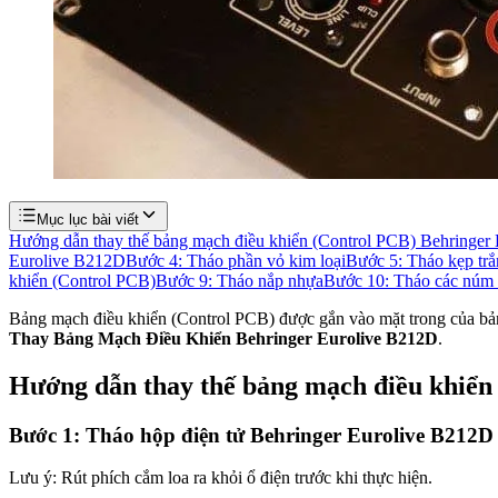
Mục lục bài viết
Hướng dẫn thay thế bảng mạch điều khiển (Control PCB) Behringer
Eurolive B212D
Bước 4: Tháo phần vỏ kim loại
Bước 5: Tháo kẹp trắ
khiển (Control PCB)
Bước 9: Tháo nắp nhựa
Bước 10: Tháo các núm 
Bảng mạch điều khiển (Control PCB) được gắn vào mặt trong của bản
Thay Bảng Mạch Điều Khiển Behringer Eurolive B212D
.
Hướng dẫn thay thế bảng mạch điều khiển
Bước 1: Tháo hộp điện tử Behringer Eurolive B212D
Lưu ý: Rút phích cắm loa ra khỏi ổ điện trước khi thực hiện.