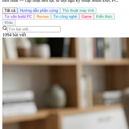
mới nhất — cập nhật liên tục từ đội ngũ kỹ thuật Minh Đức PC.
Tất cả
Hướng dẫn phần cứng
Thủ thuật máy tính
Tư vấn build PC
Review
Tin công nghệ
Game
Kiến thức
Khác
1094 bài viết