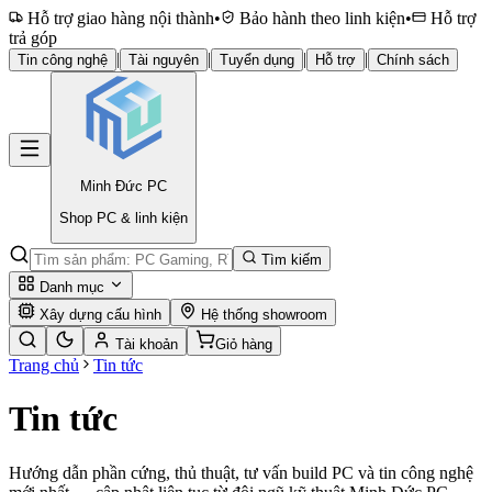
Hỗ trợ giao hàng nội thành
•
Bảo hành theo linh kiện
•
Hỗ trợ
trả góp
|
|
|
|
Tin công nghệ
Tài nguyên
Tuyển dụng
Hỗ trợ
Chính sách
Minh Đức
PC
Shop PC & linh kiện
Tìm kiếm
Danh mục
Xây dựng cấu hình
Hệ thống showroom
Tài khoản
Giỏ hàng
Trang chủ
Tin tức
Tin tức
Hướng dẫn phần cứng, thủ thuật, tư vấn build PC và tin công nghệ