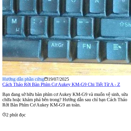
Hướng dẫn phần cứng
19/07/2025
Cách Tháo Rời Bàn Phím Cơ Aukey KM-G9 Chi Tiết Từ A - Z
​Bạn đang sở hữu bàn phím cơ Aukey KM-G9 và muốn vệ sinh, sửa
chữa hoặc khám phá bên trong? Hướng dẫn sau chỉ bạn Cách Tháo
Rời Bàn Phím Cơ Aukey KM-G9 an toàn.
2 phút đọc