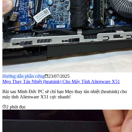
Hướng dẫn phần cứng
23/07/2025
Mẹo Thay Tản Nhiệt (heatsink) Cho Máy Tính Alienware X51
Bài sau Minh Đức PC sẽ chỉ bạn Mẹo thay tản nhiệt (heatsink) cho
máy tính Alienware X51 cực nhanh!
2 phút đọc