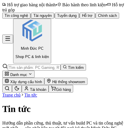
Hỗ trợ giao hàng nội thành
•
Bảo hành theo linh kiện
•
Hỗ trợ
trả góp
|
|
|
|
Tin công nghệ
Tài nguyên
Tuyển dụng
Hỗ trợ
Chính sách
Minh Đức
PC
Shop PC & linh kiện
Tìm kiếm
Danh mục
Xây dựng cấu hình
Hệ thống showroom
Tài khoản
Giỏ hàng
Trang chủ
Tin tức
Tin tức
Hướng dẫn phần cứng, thủ thuật, tư vấn build PC và tin công nghệ