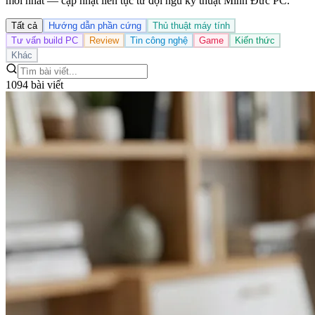
mới nhất — cập nhật liên tục từ đội ngũ kỹ thuật Minh Đức PC.
Tất cả
Hướng dẫn phần cứng
Thủ thuật máy tính
Tư vấn build PC
Review
Tin công nghệ
Game
Kiến thức
Khác
1094 bài viết