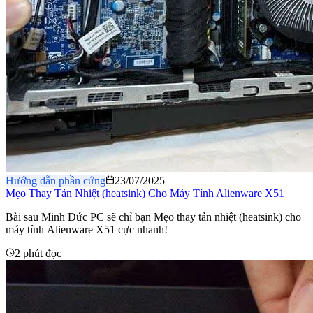
Hướng dẫn phần cứng
23/07/2025
Mẹo Thay Tản Nhiệt (heatsink) Cho Máy Tính Alienware X51
Bài sau Minh Đức PC sẽ chỉ bạn Mẹo thay tản nhiệt (heatsink) cho
máy tính Alienware X51 cực nhanh!
2 phút đọc