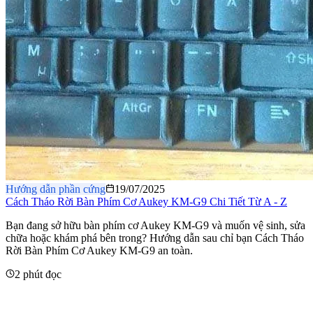
Hướng dẫn phần cứng
19/07/2025
Cách Tháo Rời Bàn Phím Cơ Aukey KM-G9 Chi Tiết Từ A - Z
​Bạn đang sở hữu bàn phím cơ Aukey KM-G9 và muốn vệ sinh, sửa
chữa hoặc khám phá bên trong? Hướng dẫn sau chỉ bạn Cách Tháo
Rời Bàn Phím Cơ Aukey KM-G9 an toàn.
2 phút đọc