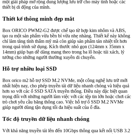
một giải pháp mở rộng dung lượng lưu trữ cho máy tính hoặc các
thiết bị di động của mình.
Thiết kế thông minh đẹp mắt
Box ORICO PWM2-G2 được chế tạo từ hợp kim nhôm và ABS,
tạo ra một sản phẩm vừa bền bỉ vừa nhẹ nhàng. Thiết kế này không
chỉ làm tăng tính thẩm mỹ mà còn giúp sản phẩm tản nhiệt tốt hơn
trong quá trình sử dụng. Kích thước nhỏ gọn (124mm x 35mm x
14mm) giúp bạn dễ dàng mang theo trong ba lô hoặc túi xách, lý
tưởng cho những người thường xuyên di chuyển.
Hỗ trợ nhiều loại SSD
Box orico m2 hỗ trợ SSD M.2 NVMe, một công nghệ lưu trữ mới
nhất hiện nay, cho phép truyền tải dữ liệu nhanh chóng và hiệu quả
hơn so với các ổ SSD SATA truyền thống. Điều này đặc biệt quan
trọng đối với những người làm việc với các tệp tin lớn hoặc chơi các
trò chơi yêu cầu băng thông cao. Việc hỗ trợ ổ SSD M.2 NVMe
giúp người dùng tận dụng tối đa hiệu suất của ổ đĩa.
Tốc độ truyền dữ liệu nhanh chóng
Với khả năng truyền tải lên đến 10Gbps thông qua kết nối USB 3.2