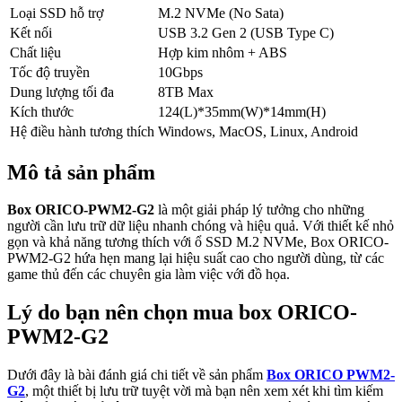
Loại SSD hỗ trợ
M.2 NVMe (No Sata)
Kết nối
USB 3.2 Gen 2 (USB Type C)
Chất liệu
Hợp kim nhôm + ABS
Tốc độ truyền
10Gbps
Dung lượng tối đa
8TB Max
Kích thước
124(L)*35mm(W)*14mm(H)
Hệ điều hành tương thích
Windows, MacOS, Linux, Android
Mô tả sản phẩm
Box ORICO-PWM2-G2
là một giải pháp lý tưởng cho những
người cần lưu trữ dữ liệu nhanh chóng và hiệu quả. Với thiết kế nhỏ
gọn và khả năng tương thích với ổ SSD M.2 NVMe, Box ORICO-
PWM2-G2 hứa hẹn mang lại hiệu suất cao cho người dùng, từ các
game thủ đến các chuyên gia làm việc với đồ họa.
Lý do bạn nên chọn mua box ORICO-
PWM2-G2
Dưới đây là bài đánh giá chi tiết về sản phẩm
Box ORICO PWM2-
G2
, một thiết bị lưu trữ tuyệt vời mà bạn nên xem xét khi tìm kiếm