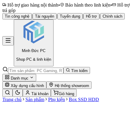
Hỗ trợ giao hàng nội thành
•
Bảo hành theo linh kiện
•
Hỗ trợ
trả góp
|
|
|
|
Tin công nghệ
Tài nguyên
Tuyển dụng
Hỗ trợ
Chính sách
Minh Đức
PC
Shop PC & linh kiện
Tìm kiếm
Danh mục
Xây dựng cấu hình
Hệ thống showroom
Tài khoản
Giỏ hàng
Trang chủ
Sản phẩm
Phụ kiện
Box SSD HDD