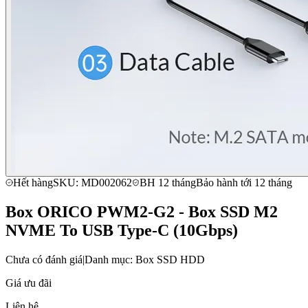
Hết hàng
SKU: MD002062
BH 12 tháng
Bảo hành tới 12 tháng
Box ORICO PWM2-G2 - Box SSD M2
NVME To USB Type-C (10Gbps)
Chưa có đánh giá
|
Danh mục: Box SSD HDD
Giá ưu đãi
Liên hệ