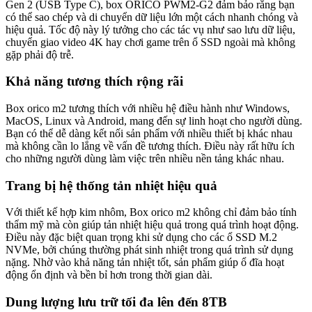
Gen 2 (USB Type C), box ORICO PWM2-G2 đảm bảo rằng bạn
có thể sao chép và di chuyển dữ liệu lớn một cách nhanh chóng và
hiệu quả. Tốc độ này lý tưởng cho các tác vụ như sao lưu dữ liệu,
chuyển giao video 4K hay chơi game trên ổ SSD ngoài mà không
gặp phải độ trễ.
Khả năng tương thích rộng rãi
Box orico m2 tương thích với nhiều hệ điều hành như Windows,
MacOS, Linux và Android, mang đến sự linh hoạt cho người dùng.
Bạn có thể dễ dàng kết nối sản phẩm với nhiều thiết bị khác nhau
mà không cần lo lắng về vấn đề tương thích. Điều này rất hữu ích
cho những người dùng làm việc trên nhiều nền tảng khác nhau.
Trang bị hệ thống tản nhiệt hiệu quả
Với thiết kế hợp kim nhôm, Box orico m2 không chỉ đảm bảo tính
thẩm mỹ mà còn giúp tản nhiệt hiệu quả trong quá trình hoạt động.
Điều này đặc biệt quan trọng khi sử dụng cho các ổ SSD M.2
NVMe, bởi chúng thường phát sinh nhiệt trong quá trình sử dụng
nặng. Nhờ vào khả năng tản nhiệt tốt, sản phẩm giúp ổ đĩa hoạt
động ổn định và bền bỉ hơn trong thời gian dài.
Dung lượng lưu trữ tối đa lên đến 8TB