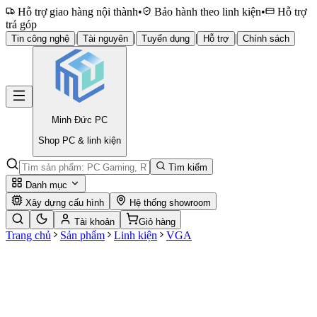
Hỗ trợ giao hàng nội thành
•
Bảo hành theo linh kiện
•
Hỗ trợ
trả góp
|
|
|
|
Tin công nghệ
Tài nguyên
Tuyển dụng
Hỗ trợ
Chính sách
Minh Đức
PC
Shop PC & linh kiện
Tìm kiếm
Danh mục
Xây dựng cấu hình
Hệ thống showroom
Tài khoản
Giỏ hàng
Trang chủ
Sản phẩm
Linh kiện
VGA