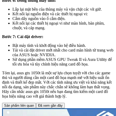
Bước 6: Đóng thùng máy tính:
Lắp lại mặt bên của thùng máy và vặn chặt các vít giữ.
Kết nối lại nguồn điện và các thiết bị ngoại vi:
Cắm dây nguồn vào ổ cắm điện.
Kết nối lại các thiết bị ngoại vi như màn hình, bàn phím,
chuột, và cáp mạng.
Bước 7: Cài đặt driver:
Bật máy tính và khởi động vào hệ điều hành.
Tải và cài đặt driver mới nhất cho card màn hình từ trang web
của ASUS hoặc NVIDIA.
Sử dụng phần mềm ASUS GPU Tweak II và Aura Utility để
tối ưu hóa và tùy chỉnh hiệu năng card đồ họa.
Tóm lại, asus gtx 1050t là một sự lựa chọn tuyệt vời cho các game
thủ và người dùng cần một card đồ họa mạnh mẽ với hiệu suất ổn
định và thiết kế đẹp mắt. Với các tính năng ưu việt và khả năng kết
nối đa dạng, sản phẩm này chắc chắn sẽ không làm bạn thất vọng.
Hãy cân nhắc asus gtx 1050t nếu bạn đang tìm kiếm một card đồ
họa hiệu năng cao với giá thành hợp lý.
Sản phẩm liên quan
Đã xem gần đây