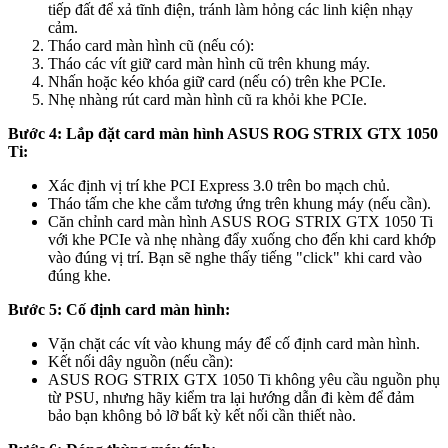
tiếp đất để xả tĩnh điện, tránh làm hỏng các linh kiện nhạy
cảm.
Tháo card màn hình cũ (nếu có):
Tháo các vít giữ card màn hình cũ trên khung máy.
Nhấn hoặc kéo khóa giữ card (nếu có) trên khe PCIe.
Nhẹ nhàng rút card màn hình cũ ra khỏi khe PCIe.
Bước 4: Lắp đặt card màn hình ASUS ROG STRIX GTX 1050
Ti:
Xác định vị trí khe PCI Express 3.0 trên bo mạch chủ.
Tháo tấm che khe cắm tương ứng trên khung máy (nếu cần).
Căn chỉnh card màn hình ASUS ROG STRIX GTX 1050 Ti
với khe PCIe và nhẹ nhàng đẩy xuống cho đến khi card khớp
vào đúng vị trí. Bạn sẽ nghe thấy tiếng "click" khi card vào
đúng khe.
Bước 5: Cố định card màn hình:
Vặn chặt các vít vào khung máy để cố định card màn hình.
Kết nối dây nguồn (nếu cần):
ASUS ROG STRIX GTX 1050 Ti không yêu cầu nguồn phụ
từ PSU, nhưng hãy kiểm tra lại hướng dẫn đi kèm để đảm
bảo bạn không bỏ lỡ bất kỳ kết nối cần thiết nào.