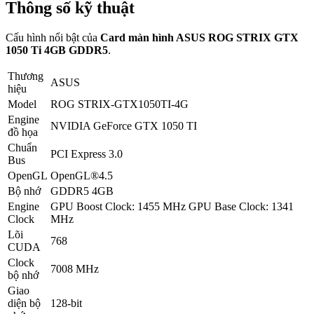
Thông số kỹ thuật
Cấu hình nổi bật của
Card màn hình ASUS ROG STRIX GTX
1050 Ti 4GB GDDR5
.
Thương
ASUS
hiệu
Model
ROG STRIX-GTX1050TI-4G
Engine
NVIDIA GeForce GTX 1050 TI
đồ họa
Chuẩn
PCI Express 3.0
Bus
OpenGL
OpenGL®4.5
Bộ nhớ
GDDR5 4GB
Engine
GPU Boost Clock: 1455 MHz GPU Base Clock: 1341
Clock
MHz
Lõi
768
CUDA
Clock
7008 MHz
bộ nhớ
Giao
diện bộ
128-bit