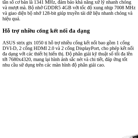
tần số cơ bản là 1341 MHz, đảm bảo khả năng xử lý nhanh chóng
và mượt mà. Bộ nhớ GDDR5 4GB với tốc độ xung nhịp 7008 MHz
và giao diện bộ nhớ 128-bit giúp truyền tải dữ liệu nhanh chóng và
hiệu quả.
Hỗ trợ nhiều cổng kết nối đa dạng
ASUS strix gtx 1050 ti hỗ trợ nhiều cổng kết nối bao gồm 1 cổng
DVI-D, 2 cổng HDMI 2.0 và 2 cổng DisplayPort, cho phép kết nối
đa dạng với các thiết bị hiển thị. Độ phân giải kỹ thuật số tối đa lên
tới 7680x4320, mang lại hình ảnh sắc nét và chi tiết, đáp ứng tốt
nhu cầu sử dụng trên các màn hình độ phân giải cao.