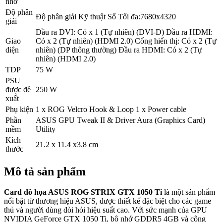
nhớ
Độ phân
Độ phân giải Kỹ thuật Số Tối đa:7680x4320
giải
Đầu ra DVI: Có x 1 (Tự nhiên) (DVI-D) Đầu ra HDMI:
Giao
Có x 2 (Tự nhiên) (HDMI 2.0) Cổng hiển thị: Có x 2 (Tự
diện
nhiên) (DP thông thường) Đầu ra HDMI: Có x 2 (Tự
nhiên) (HDMI 2.0)
TDP
75 W
PSU
được đề
250 W
xuất
Phụ kiện
1 x ROG Velcro Hook & Loop 1 x Power cable
Phần
ASUS GPU Tweak II & Driver Aura (Graphics Card)
mềm
Utility
Kích
21.2 x 11.4 x3.8 cm
thước
Mô tả sản phẩm
Card đồ họa ASUS ROG STRIX GTX 1050 Ti
là một sản phẩm
nổi bật từ thương hiệu ASUS, được thiết kế đặc biệt cho các game
thủ và người dùng đòi hỏi hiệu suất cao. Với sức mạnh của GPU
NVIDIA GeForce GTX 1050 Ti, bộ nhớ GDDR5 4GB và công