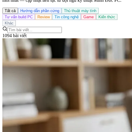
mới nhất — cập nhật liên tục từ đội ngũ kỹ thuật Minh Đức PC.
Tất cả
Hướng dẫn phần cứng
Thủ thuật máy tính
Tư vấn build PC
Review
Tin công nghệ
Game
Kiến thức
Khác
1094 bài viết