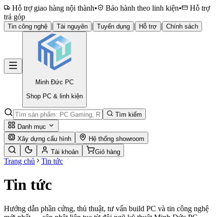
Hỗ trợ giao hàng nội thành
•
Bảo hành theo linh kiện
•
Hỗ trợ
trả góp
|
|
|
|
Tin công nghệ
Tài nguyên
Tuyển dụng
Hỗ trợ
Chính sách
Minh Đức
PC
Shop PC & linh kiện
Tìm kiếm
Danh mục
Xây dựng cấu hình
Hệ thống showroom
Tài khoản
Giỏ hàng
Trang chủ
Tin tức
Tin tức
Hướng dẫn phần cứng, thủ thuật, tư vấn build PC và tin công nghệ