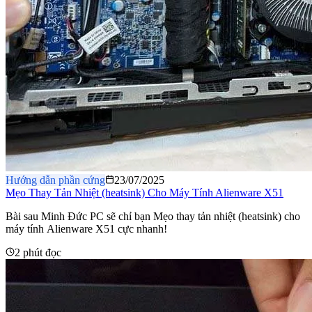
Hướng dẫn phần cứng
23/07/2025
Mẹo Thay Tản Nhiệt (heatsink) Cho Máy Tính Alienware X51
Bài sau Minh Đức PC sẽ chỉ bạn Mẹo thay tản nhiệt (heatsink) cho
máy tính Alienware X51 cực nhanh!
2 phút đọc