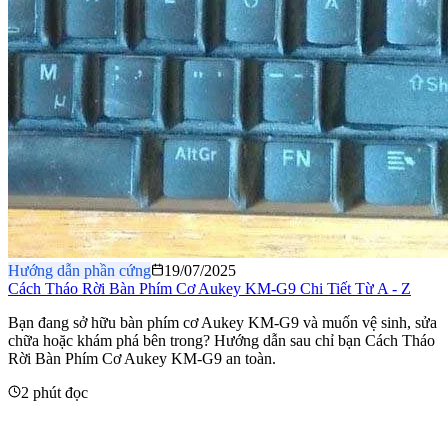
Hướng dẫn phần cứng
19/07/2025
Cách Tháo Rời Bàn Phím Cơ Aukey KM-G9 Chi Tiết Từ A - Z
​Bạn đang sở hữu bàn phím cơ Aukey KM-G9 và muốn vệ sinh, sửa
chữa hoặc khám phá bên trong? Hướng dẫn sau chỉ bạn Cách Tháo
Rời Bàn Phím Cơ Aukey KM-G9 an toàn.
2 phút đọc