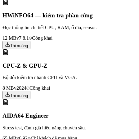
HWiNFO64 — kiểm tra phần cứng
Đọc thông tin chi tiết CPU, RAM, ổ đĩa, sensor.
12 MB
v7.8.1
Công khai
Tải xuống
CPU-Z & GPU-Z
Bộ đôi kiểm tra nhanh CPU và VGA.
8 MB
v2024
Công khai
Tải xuống
AIDA64 Engineer
Stress test, đánh giá hiệu năng chuyên sâu.
65 MB
v6.92
Chỉ khách đã mua hàng