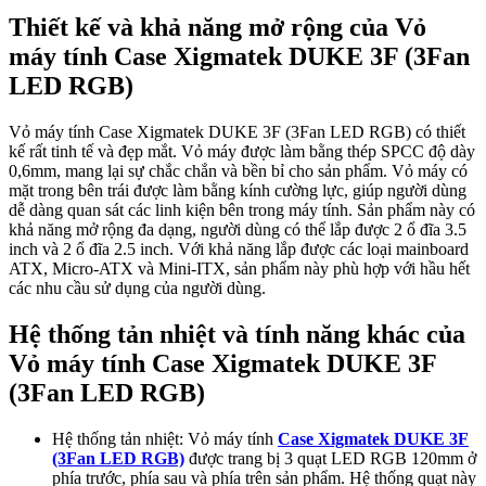
Thiết kế và khả năng mở rộng của Vỏ
máy tính Case Xigmatek DUKE 3F (3Fan
LED RGB)
Vỏ máy tính Case Xigmatek DUKE 3F (3Fan LED RGB) có thiết
kế rất tinh tế và đẹp mắt. Vỏ máy được làm bằng thép SPCC độ dày
0,6mm, mang lại sự chắc chắn và bền bỉ cho sản phẩm. Vỏ máy có
mặt trong bên trái được làm bằng kính cường lực, giúp người dùng
dễ dàng quan sát các linh kiện bên trong máy tính. Sản phẩm này có
khả năng mở rộng đa dạng, người dùng có thể lắp được 2 ổ đĩa 3.5
inch và 2 ổ đĩa 2.5 inch. Với khả năng lắp được các loại mainboard
ATX, Micro-ATX và Mini-ITX, sản phẩm này phù hợp với hầu hết
các nhu cầu sử dụng của người dùng.
Hệ thống tản nhiệt và tính năng khác của
Vỏ máy tính Case Xigmatek DUKE 3F
(3Fan LED RGB)
Hệ thống tản nhiệt: Vỏ máy tính
Case Xigmatek DUKE 3F
(3Fan LED RGB)
được trang bị 3 quạt LED RGB 120mm ở
phía trước, phía sau và phía trên sản phẩm. Hệ thống quạt này