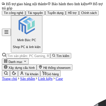
Hỗ trợ giao hàng nội thành
•
Bảo hành theo linh kiện
•
Hỗ trợ
trả góp
|
|
|
|
Tin công nghệ
Tài nguyên
Tuyển dụng
Hỗ trợ
Chính sách
Minh Đức
PC
Shop PC & linh kiện
Tìm kiếm
Danh mục
Xây dựng cấu hình
Hệ thống showroom
Tài khoản
Giỏ hàng
Trang chủ
Sản phẩm
Linh kiện
Case