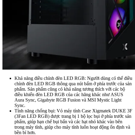
Khả năng điều chỉnh đèn LED RGB: Người dùng có thể điều
chỉnh đèn LED RGB thông qua nút bấm ở phía trước của sản
phẩm. Sản phẩm cũng có khả năng tương thích với các bộ
điều khiển đèn LED RGB của các hãng khác như ASUS
Aura Sync, Gigabyte RGB Fusion và MSI Mystic Light
Sync.
Tính năng chống bụi: Vỏ máy tính Case Xigmatek DUKE 3F
(3Fan LED RGB) được trang bị 1 bộ lọc bụi ở phía trước sản
phẩm, giúp hạn chế bụi bẩn và các hạt nhỏ khác vào bên
trong máy tính, giúp cho máy tính luôn hoạt động ổn định và
bền bỉ hơn.