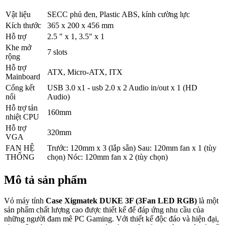
Vật liệu
SECC phủ đen, Plastic ABS, kính cường lực
Kích thước
365 x 200 x 456 mm
Hỗ trợ
2.5 " x 1, 3.5" x 1
Khe mở
7 slots
rộng
Hỗ trợ
ATX, Micro-ATX, ITX
Mainboard
Cổng kết
USB 3.0 x1 - usb 2.0 x 2 Audio in/out x 1 (HD
nối
Audio)
Hỗ trợ tản
160mm
nhiệt CPU
Hỗ trợ
320mm
VGA
FAN HỆ
Trước: 120mm x 3 (lắp sẵn) Sau: 120mm fan x 1 (tùy
THỐNG
chọn) Nóc: 120mm fan x 2 (tùy chọn)
Mô tả sản phẩm
Vỏ máy tính
Case Xigmatek DUKE 3F (3Fan LED RGB)
là một
sản phẩm chất lượng cao được thiết kế để đáp ứng nhu cầu của
những người đam mê PC Gaming. Với thiết kế độc đáo và hiện đại,