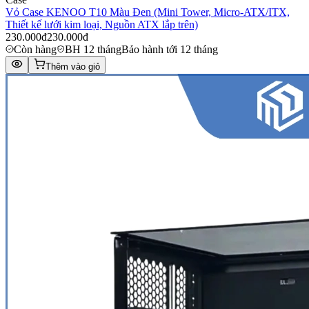
Vỏ Case KENOO T10 Màu Đen (Mini Tower, Micro-ATX/ITX,
Thiết kế lưới kim loại, Nguồn ATX lắp trên)
230.000đ
230.000đ
Còn hàng
BH 12 tháng
Bảo hành tới 12 tháng
Thêm vào giỏ