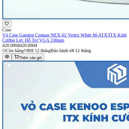
Case
Vỏ Case Gaming Centaur NEX-02 Vertex White M-ATX/ITX Kính
Cường Lực Hỗ Trợ VGA 330mm
420.000đ
420.000đ
Còn hàng
BH 12 tháng
Bảo hành tới 12 tháng
Thêm vào giỏ