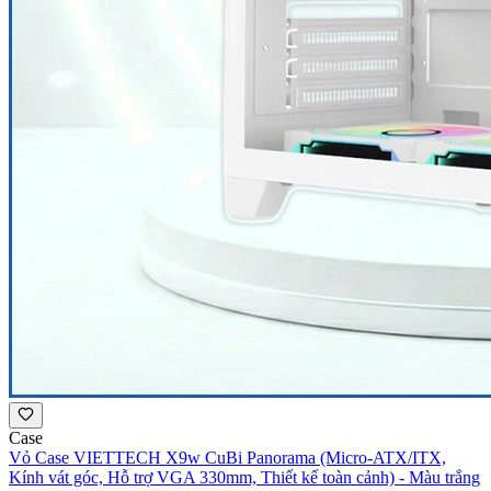
Case
Vỏ Case VIETTECH X9w CuBi Panorama (Micro-ATX/ITX,
Kính vát góc, Hỗ trợ VGA 330mm, Thiết kế toàn cảnh) - Màu trắng