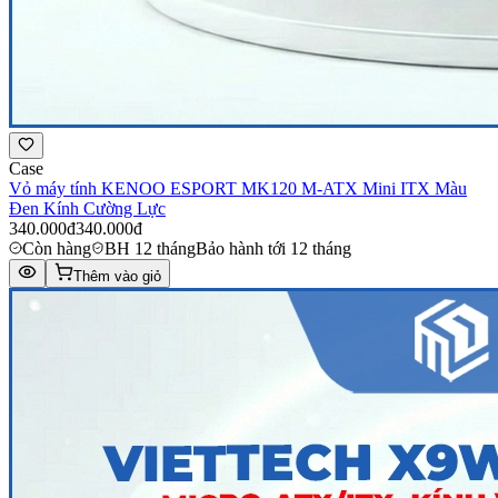
Case
Vỏ máy tính KENOO ESPORT MK120 M-ATX Mini ITX Màu
Đen Kính Cường Lực
340.000đ
340.000đ
Còn hàng
BH 12 tháng
Bảo hành tới 12 tháng
Thêm vào giỏ