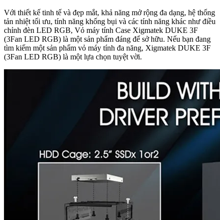
Với thiết kế tinh tế và đẹp mắt, khả năng mở rộng đa dạng, hệ thống
tản nhiệt tối ưu, tính năng khống bụi và các tính năng khác như điều
chỉnh đèn LED RGB, Vỏ máy tính Case Xigmatek DUKE 3F
(3Fan LED RGB) là một sản phẩm đáng để sở hữu. Nếu bạn đang
tìm kiếm một sản phẩm vỏ máy tính đa năng, Xigmatek DUKE 3F
(3Fan LED RGB) là một lựa chọn tuyệt vời.