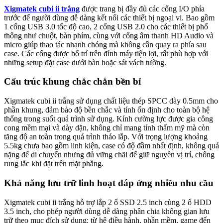
Xigmatek cubi ii trắng
được trang bị đầy đủ các cổng I/O phía
trước để người dùng dễ dàng kết nối các thiết bị ngoại vi. Bao gồm
1 cổng USB 3.0 tốc độ cao, 2 cổng USB 2.0 cho các thiết bị phổ
thông như chuột, bàn phím, cùng với cổng âm thanh HD Audio và
micro giúp thao tác nhanh chóng mà không cần quay ra phía sau
case. Các cổng được bố trí trên đỉnh máy tiện lợi, rất phù hợp với
những setup đặt case dưới bàn hoặc sát vách tường.
Cấu trúc khung chắc chắn bền bỉ
Xigmatek cubi ii trắng sử dụng chất liệu thép SPCC dày 0.5mm cho
phần khung, đảm bảo độ bền chắc và tính ổn định cho toàn bộ hệ
thống trong suốt quá trình sử dụng. Kính cường lực được gia công
cong mềm mại và dày dặn, không chỉ mang tính thẩm mỹ mà còn
tăng độ an toàn trong quá trình tháo lắp. Với trọng lượng khoảng
5.5kg chưa bao gồm linh kiện, case có độ đầm nhất định, không quá
nặng để di chuyển nhưng đủ vững chãi để giữ nguyên vị trí, chống
rung lắc khi đặt trên mặt phẳng.
Khả năng lưu trữ linh hoạt đáp ứng nhiều nhu cầu
Xigmatek cubi ii trắng hỗ trợ lắp 2 ổ SSD 2.5 inch cùng 2 ổ HDD
3.5 inch, cho phép người dùng dễ dàng phân chia không gian lưu
trữ theo mục đích sử dụng: từ hệ điều hành, phần mềm, game đến