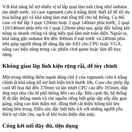
Với khả năng hỗ trợ nhiều vị trí lắp quạt làm mát cũng như radiator
tản nhiệt nước, vỏ case xigmatek cubi ii trắng được thiết kế để tối ưu
hóa luồng gió và khả năng làm mát tổng thể cho hệ thống. Cụ thể,
case có thể lắp 3 quạt 120mm hoặc 2 quạt 140mm phía trước, 2 quạt
120/140mm phía trên và 1 quạt 120mm phía sau, giúp đẩy luồng khí
nóng ra nhanh chóng và tăng hiệu quả làm mát toàn diện. Ngoài ra,
khả năng gắn radiator lên đến 360mm ở mặt trước và 240mm phía
trên giúp người dùng dễ dàng lắp tản AIO cho CPU hoặc VGA,
nâng cao hiệu năng trong các phiên chơi game hoặc làm đồ họa
nặng.
Không gian lắp linh kiện rộng rãi, dễ tùy chỉnh
Một trong những điểm mạnh đáng chú ý của xigmatek cubi ii trắng
chính là khả năng hỗ trợ linh kiện kích thước lớn. Case cho phép lắp
card đồ họa dài đến 370mm và tản nhiệt CPU cao đến 165mm, đáp
ứng mọi nhu cầu từ phổ thông đến cao cấp. Bên cạnh đó, hệ thống
lỗ đi dây thông minh và che nguồn riêng biệt giúp sắp xếp dây gọn
gàng, nâng cao tính thẩm mỹ, đồng thời cải thiện luồng khí lưu
thông bên trong. Điều này đặc biệt hữu ích với những người yêu
thích sự chỉn chu, sạch sẽ khi hoàn thiện dàn máy.
Cổng kết nối đầy đủ, tiện dụng