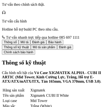
Tư vấn theo chính sách thật.
Tư vấn cấu hình
Hotline hỗ trợ build PC theo nhu cầu.
Tư vấn nhanh trực tiếp qua hotline 085 697 1111
Thông số
Mô tả
Đánh giá
Bảo hành
Thông số kỹ thuật
Mô tả sản phẩm
Đánh giá
Chính sách bảo hành
Thông số kỹ thuật
Cấu hình nổi bật của
Vỏ Case XIGMATEK ALPHA - CUBI II
ARTIC (Mid Tower, Kính Cường Lực, Trắng, Hỗ trợ E-
ATX/ATX/mATX/ITX, Tản 165mm, VGA 370mm, USB 3.0)
.
Hãng sản xuất
Xigmatek
Tên sản phẩm
Xigmatek CUBI II White
Loại case
Mid Tower
Màu sắc
Trắng (White)