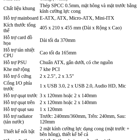
Thép SPCC 0.5mm, mặt hông và mặt trước bằng
Chất liệu khung
kính cường lực cong
Hỗ trợ mainboard
E-ATX, ATX, Micro-ATX, Mini-ITX
Kích thước tổng
405 x 210 x 455 mm (Dài x Rộng x Cao)
thể
Hỗ trợ card đồ
Dài tối đa 370mm
họa
Hỗ trợ tản nhiệt
Cao tối đa 165mm
CPU
Hỗ trợ PSU
Chuẩn ATX, gắn dưới, có che nguồn
Khe mở rộng
7 khe PCI
Hỗ trợ ổ cứng
2 x 2.5", 2 x 3.5"
Cổng I/O phía
1 x USB 3.0, 2 x USB 2.0, Audio HD, Mic
trước
Hỗ trợ quạt trước
3 x 120mm hoặc 2 x 140mm
Hỗ trợ quạt trên
2 x 120mm hoặc 2 x 140mm
Hỗ trợ quạt sau
1 x 120mm
Hỗ trợ radiator
Trước: 240mm/360mm, Trên: 240mm, Sau:
(tản nước)
120mm
2 mặt kính cường lực dạng cong (mặt trước +
Thiết kế nổi bật
bên hông), thiết kế bể cá