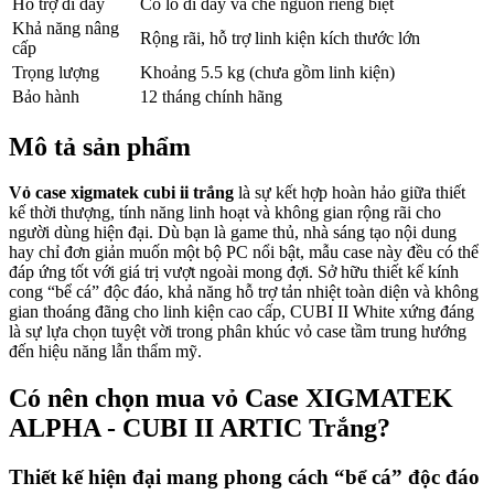
Hỗ trợ đi dây
Có lỗ đi dây và che nguồn riêng biệt
Khả năng nâng
Rộng rãi, hỗ trợ linh kiện kích thước lớn
cấp
Trọng lượng
Khoảng 5.5 kg (chưa gồm linh kiện)
Bảo hành
12 tháng chính hãng
Mô tả sản phẩm
Vỏ case xigmatek cubi ii trắng
là sự kết hợp hoàn hảo giữa thiết
kế thời thượng, tính năng linh hoạt và không gian rộng rãi cho
người dùng hiện đại. Dù bạn là game thủ, nhà sáng tạo nội dung
hay chỉ đơn giản muốn một bộ PC nổi bật, mẫu case này đều có thể
đáp ứng tốt với giá trị vượt ngoài mong đợi. Sở hữu thiết kế kính
cong “bể cá” độc đáo, khả năng hỗ trợ tản nhiệt toàn diện và không
gian thoáng đãng cho linh kiện cao cấp, CUBI II White xứng đáng
là sự lựa chọn tuyệt vời trong phân khúc vỏ case tầm trung hướng
đến hiệu năng lẫn thẩm mỹ.
Có nên chọn mua vỏ Case XIGMATEK
ALPHA - CUBI II ARTIC Trắng?
Thiết kế hiện đại mang phong cách “bể cá” độc đáo