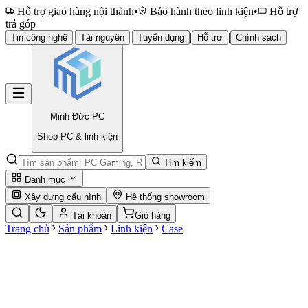
Hỗ trợ giao hàng nội thành
•
Bảo hành theo linh kiện
•
Hỗ trợ
trả góp
|
|
|
|
Tin công nghệ
Tài nguyên
Tuyển dụng
Hỗ trợ
Chính sách
Minh Đức
PC
Shop PC & linh kiện
Tìm kiếm
Danh mục
Xây dựng cấu hình
Hệ thống showroom
Tài khoản
Giỏ hàng
Trang chủ
Sản phẩm
Linh kiện
Case