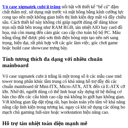
Vỏ case xigmatek cubi ii trắng
nổi bật với thiết kế “bể cá” đậm
chất thẩm mỹ, sử dụng mặt trước và mặt hông bằng kính cường lực
cong tạo nên một không gian hiển thị linh kiện đẹp mắt và đầy chiều
sâu. Cách thiết kế này không chỉ giúp người dùng dễ dàng khoe
trọn nội thất bên trong như RAM RGB, tản nhiệt AIO hay card đồ
họa, mà còn mang đến cảm giác cao cấp cho toàn bộ bộ PC. Màu
trắng tổng thể được phủ sơn tĩnh điện bóng mịn tạo nên nét sang
trọng, hiện đại, rất phù hợp với các góc làm việc, góc chơi game
hoặc build case showcase trưng bày.
Tính tương thích đa dạng với nhiều chuẩn
mainboard
Vỏ case xigmatek cubi ii trắng là một trong số ít các mẫu case mid
tower trong phân khúc tầm trung có khả năng hỗ trợ đầy đủ các
chuẩn mainboard từ Mini-ITX, Micro-ATX, ATX đến cả E-ATX cỡ
lớn. Nhờ đó, người dùng có thể linh hoạt xây dựng từ hệ thống cơ
bản cho đến các cấu hình cao cấp mà không lo giới hạn không gian.
Với không gian lắp đặt rộng rãi, bạn hoàn toàn yên tâm về khả năng
nâng cấp linh kiện trong tương lai, ngay cả khi sử dụng các dòng bo
mạch chủ gaming full-size hoặc workstation hiệu năng cao.
Hỗ trợ tản nhiệt toàn diện mạnh mẽ