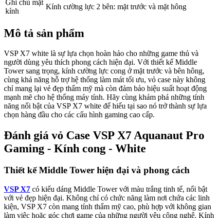
Ghi chú mặt
Kính cường lực 2 bên: mặt trước và mặt hông
kính
Mô tả sản phẩm
VSP X7 white là sự lựa chọn hoàn hảo cho những game thủ và
người dùng yêu thích phong cách hiện đại. Với thiết kế Middle
Tower sang trọng, kính cường lực cong ở mặt trước và bên hông,
cùng khả năng hỗ trợ hệ thống làm mát tối ưu, vỏ case này không
chỉ mang lại vẻ đẹp thẩm mỹ mà còn đảm bảo hiệu suất hoạt động
mạnh mẽ cho hệ thống máy tính. Hãy cùng khám phá những tính
năng nổi bật của VSP X7 white để hiểu tại sao nó trở thành sự lựa
chọn hàng đầu cho các cấu hình gaming cao cấp.
Đánh giá vỏ Case VSP X7 Aquanaut Pro
Gaming - Kính cong - White
Thiết kế Middle Tower hiện đại và phong cách
VSP X7
có kiểu dáng Middle Tower với màu trắng tinh tế, nổi bật
với vẻ đẹp hiện đại. Không chỉ có chức năng làm nơi chứa các linh
kiện, VSP X7 còn mang tính thẩm mỹ cao, phù hợp với không gian
làm việc hoặc góc chơi game của những người yêu công nghệ. Kính