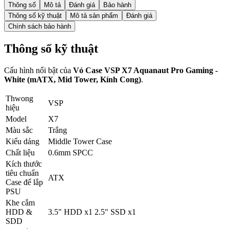
Thông số
Mô tả
Đánh giá
Bảo hành
Thông số kỹ thuật
Mô tả sản phẩm
Đánh giá
Chính sách bảo hành
Thông số kỹ thuật
Cấu hình nổi bật của
Vỏ Case VSP X7 Aquanaut Pro Gaming -
White (mATX, Mid Tower, Kính Cong)
.
Thwong
VSP
hiệu
Model
X7
Màu sắc
Trắng
Kiểu dáng
Middle Tower Case
Chất liệu
0.6mm SPCC
Kích thước
tiêu chuẩn
ATX
Case để lắp
PSU
Khe cắm
HDD &
3.5" HDD x1 2.5" SSD x1
SDD