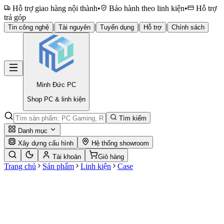
Hỗ trợ giao hàng nội thành
•
Bảo hành theo linh kiện
•
Hỗ trợ
trả góp
|
|
|
|
Tin công nghệ
Tài nguyên
Tuyển dụng
Hỗ trợ
Chính sách
Minh Đức
PC
Shop PC & linh kiện
Tìm kiếm
Danh mục
Xây dựng cấu hình
Hệ thống showroom
Tài khoản
Giỏ hàng
Trang chủ
Sản phẩm
Linh kiện
Case