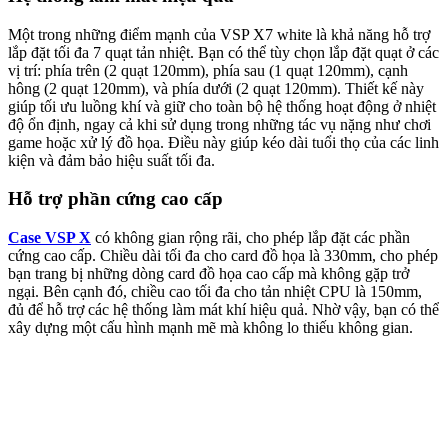
Một trong những điểm mạnh của VSP X7 white là khả năng hỗ trợ
lắp đặt tối đa 7 quạt tản nhiệt. Bạn có thể tùy chọn lắp đặt quạt ở các
vị trí: phía trên (2 quạt 120mm), phía sau (1 quạt 120mm), cạnh
hông (2 quạt 120mm), và phía dưới (2 quạt 120mm). Thiết kế này
giúp tối ưu luồng khí và giữ cho toàn bộ hệ thống hoạt động ở nhiệt
độ ổn định, ngay cả khi sử dụng trong những tác vụ nặng như chơi
game hoặc xử lý đồ họa. Điều này giúp kéo dài tuổi thọ của các linh
kiện và đảm bảo hiệu suất tối đa.
Hỗ trợ phần cứng cao cấp
Case VSP X
có không gian rộng rãi, cho phép lắp đặt các phần
cứng cao cấp. Chiều dài tối đa cho card đồ họa là 330mm, cho phép
bạn trang bị những dòng card đồ họa cao cấp mà không gặp trở
ngại. Bên cạnh đó, chiều cao tối đa cho tản nhiệt CPU là 150mm,
đủ để hỗ trợ các hệ thống làm mát khí hiệu quả. Nhờ vậy, bạn có thể
xây dựng một cấu hình mạnh mẽ mà không lo thiếu không gian.