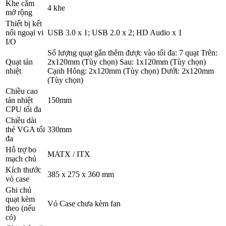
Khe cắm
4 khe
mở rộng
Thiết bị kết
nối ngoại vi
USB 3.0 x 1; USB 2.0 x 2; HD Audio x 1
I/O
Số lượng quạt gắn thêm được vào tối đa: 7 quạt Trên:
Quạt tản
2x120mm (Tùy chọn) Sau: 1x120mm (Tùy chọn)
nhiệt
Cạnh Hông: 2x120mm (Tùy chọn) Dưới: 2x120mm
(Tùy chọn)
Chiều cao
tản nhiệt
150mm
CPU tối đa
Chiều dài
thẻ VGA tối
330mm
đa
Hỗ trợ bo
MATX / ITX
mạch chủ
Kích thước
385 x 275 x 360 mm
vỏ case
Ghi chú
quạt kèm
Vỏ Case chưa kèm fan
theo (nếu
có)