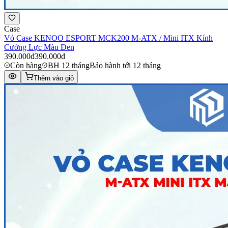
Case
Vỏ Case KENOO ESPORT MCK200 M-ATX / Mini ITX Kính
Cường Lực Màu Đen
390.000đ
390.000đ
Còn hàng
BH 12 tháng
Bảo hành tới 12 tháng
Thêm vào giỏ