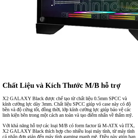
Chất Liệu và Kích Thước M/B hỗ trợ
X2 GALAXY Black được chế tạo từ chất liệu 0.5mm SPCC và
kính cường lực dày 3mm. Chất liệu SPCC giúp vỏ case này có độ
bền và độ cứng tốt, đồng thời, lớp kính cường lực giúp bảo vệ các
linh kiện bên trong một cách an toàn và tạo điểm nhấn về thẩm mỹ.
Với khả năng hỗ trợ các loại M/B có form factor là M-ATX và ITX,
X2 GALAXY Black thích hợp cho nhiều loại máy tính, từ máy tính
cá nhân đơn giản đến máy tính gaming mạnh mẽ. Điều này giúp bạn