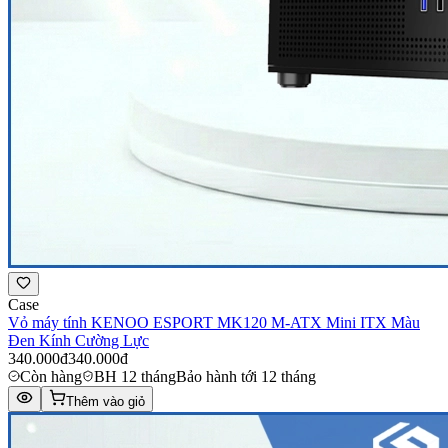
Case
Vỏ máy tính KENOO ESPORT MK120 M-ATX Mini ITX Màu
Đen Kính Cường Lực
340.000đ
340.000đ
Còn hàng
BH 12 tháng
Bảo hành tới 12 tháng
Thêm vào giỏ