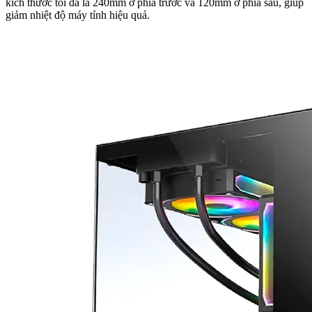
kích thước tối đa là 240mm ở phía trước và 120mm ở phía sau, giúp
giảm nhiệt độ máy tính hiệu quả.