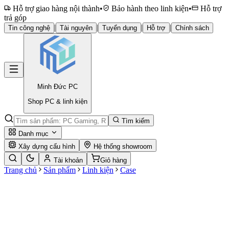
Hỗ trợ giao hàng nội thành
•
Bảo hành theo linh kiện
•
Hỗ trợ
trả góp
|
|
|
|
Tin công nghệ
Tài nguyên
Tuyển dụng
Hỗ trợ
Chính sách
Minh Đức
PC
Shop PC & linh kiện
Tìm kiếm
Danh mục
Xây dựng cấu hình
Hệ thống showroom
Tài khoản
Giỏ hàng
Trang chủ
Sản phẩm
Linh kiện
Case