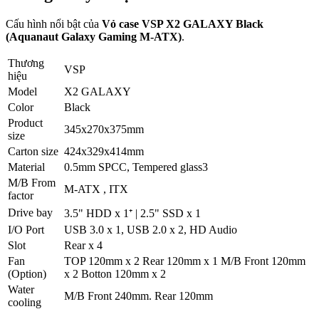
Cấu hình nổi bật của
Vỏ case VSP X2 GALAXY Black
(Aquanaut Galaxy Gaming M-ATX)
.
Thương
VSP
hiệu
Model
X2 GALAXY
Color
Black
Product
345x270x375mm
size
Carton size
424x329x414mm
Material
0.5mm SPCC, Tempered glass3
M/B From
M-ATX , ITX
factor
Drive bay
3.5" HDD x 1⁺ | 2.5" SSD x 1
I/O Port
USB 3.0 x 1, USB 2.0 x 2, HD Audio
Slot
Rear x 4
Fan
TOP 120mm x 2 Rear 120mm x 1 M/B Front 120mm
(Option)
x 2 Botton 120mm x 2
Water
M/B Front 240mm. Rear 120mm
cooling