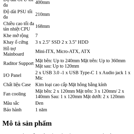
400mm
đa
Độ dài PSU tối
210mm
đa
Chiều cao tối đa
168mm
tản nhiệt CPU
Khe mở rộng
7
Khay ổ cứng
3 x 2.5'' SSD 2 x 3.5'' HDD
Hỗ trợ
Mini-ITX, Micro-ATX, ATX
Mainboard
Mặt bên: Up to 240mm Mặt trên: Up to 360mm
Raditor Support
Mặt sau: Up to 120mm
2 x USB 3.0 -1 x USB Type-C 1 x Audio jack 1 x
I/O Panel
Mic
Chất liệu Case
Kim loại cao cấp Mặt hông bằng kính
Mặt bên: 2 x 120mm Mặt trên: 3 x 120mm/ 2 x
Fan cooling
140mm Sau: 1 x 120mm Mặt dưới: 2 x 120mm
Màu sắc
Đen
Bảo hành
1 năm
Mô tả sản phẩm