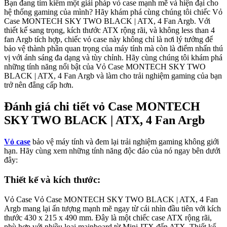
Bạn đang tìm kiếm một giải pháp vỏ case mạnh mẽ và hiện đại cho
hệ thống gaming của mình? Hãy khám phá cùng chúng tôi chiếc Vỏ
Case MONTECH SKY TWO BLACK | ATX, 4 Fan Argb. Với
thiết kế sang trọng, kích thước ATX rộng rãi, và không less than 4
fan Argb tích hợp, chiếc vỏ case này không chỉ là nơi lý tưởng để
bảo vệ thành phần quan trọng của máy tính mà còn là điểm nhấn thú
vị với ánh sáng đa dạng và tùy chỉnh. Hãy cùng chúng tôi khám phá
những tính năng nổi bật của Vỏ Case MONTECH SKY TWO
BLACK | ATX, 4 Fan Argb và làm cho trải nghiệm gaming của bạn
trở nên đẳng cấp hơn.
Đánh giá chi tiết vỏ Case MONTECH
SKY TWO BLACK | ATX, 4 Fan Argb
Vỏ case
bảo vệ máy tính và đem lại trải nghiệm gaming không giới
hạn. Hãy cùng xem những tính năng độc đáo của nó ngay bên dưới
đây:
Thiết kế và kích thước:
Vỏ Case Vỏ Case MONTECH SKY TWO BLACK | ATX, 4 Fan
Argb mang lại ấn tượng mạnh mẽ ngay từ cái nhìn đầu tiên với kích
thước 430 x 215 x 490 mm. Đây là một chiếc case ATX rộng rãi,
phù hợp với nhiều loại mainboard từ Mini-ITX đến ATX. Thiết kế