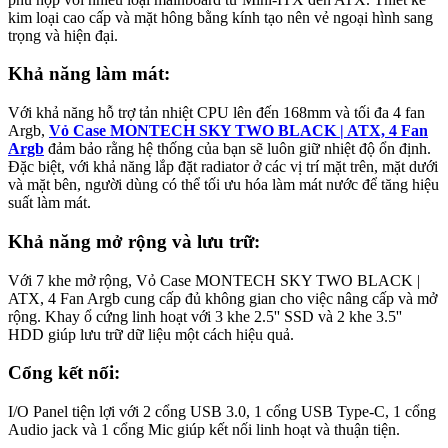
kim loại cao cấp và mặt hông bằng kính tạo nên vẻ ngoại hình sang
trọng và hiện đại.
Khả năng làm mát:
Với khả năng hỗ trợ tản nhiệt CPU lên đến 168mm và tối đa 4 fan
Argb,
Vỏ Case MONTECH SKY TWO BLACK | ATX, 4 Fan
Argb
đảm bảo rằng hệ thống của bạn sẽ luôn giữ nhiệt độ ổn định.
Đặc biệt, với khả năng lắp đặt radiator ở các vị trí mặt trên, mặt dưới
và mặt bên, người dùng có thể tối ưu hóa làm mát nước để tăng hiệu
suất làm mát.
Khả năng mở rộng và lưu trữ:
Với 7 khe mở rộng, Vỏ Case MONTECH SKY TWO BLACK |
ATX, 4 Fan Argb cung cấp đủ không gian cho việc nâng cấp và mở
rộng. Khay ổ cứng linh hoạt với 3 khe 2.5'' SSD và 2 khe 3.5''
HDD giúp lưu trữ dữ liệu một cách hiệu quả.
Cổng kết nối:
I/O Panel tiện lợi với 2 cổng USB 3.0, 1 cổng USB Type-C, 1 cổng
Audio jack và 1 cổng Mic giúp kết nối linh hoạt và thuận tiện.