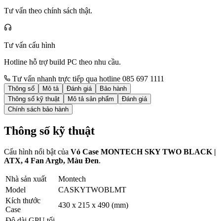
Tư vấn theo chính sách thật.
Tư vấn cấu hình
Hotline hỗ trợ build PC theo nhu cầu.
Tư vấn nhanh trực tiếp qua hotline 085 697 1111
Thông số
Mô tả
Đánh giá
Bảo hành
Thông số kỹ thuật
Mô tả sản phẩm
Đánh giá
Chính sách bảo hành
Thông số kỹ thuật
Cấu hình nổi bật của
Vỏ Case MONTECH SKY TWO BLACK |
ATX, 4 Fan Argb, Màu Đen
.
Nhà sản xuất
Montech
Model
CASKYTWOBLMT
Kích thước
430 x 215 x 490 (mm)
Case
Độ dài GPU tối