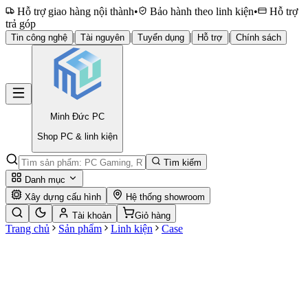
Hỗ trợ giao hàng nội thành
•
Bảo hành theo linh kiện
•
Hỗ trợ
trả góp
|
|
|
|
Tin công nghệ
Tài nguyên
Tuyển dụng
Hỗ trợ
Chính sách
Minh Đức
PC
Shop PC & linh kiện
Tìm kiếm
Danh mục
Xây dựng cấu hình
Hệ thống showroom
Tài khoản
Giỏ hàng
Trang chủ
Sản phẩm
Linh kiện
Case