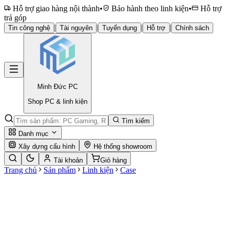
Hỗ trợ giao hàng nội thành
•
Bảo hành theo linh kiện
•
Hỗ trợ
trả góp
|
|
|
|
Tin công nghệ
Tài nguyên
Tuyển dụng
Hỗ trợ
Chính sách
Minh Đức
PC
Shop PC & linh kiện
Tìm kiếm
Danh mục
Xây dựng cấu hình
Hệ thống showroom
Tài khoản
Giỏ hàng
Trang chủ
Sản phẩm
Linh kiện
Case