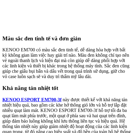
Màu sắc đen tinh tế và đơn giản
KENOO EM700 có màu sắc đen tinh tế, dễ dàng hòa hợp với bất
kỳ không gian làm việc hay giải trí nào. Màu đen không chỉ tạo nên
vẻ ngoài thanh lịch và hiện đại mà còn giúp dễ dàng phối hợp với
các linh kiện và thiết bị khác trong hệ thống máy tính. Sắc đen cũng
giúp che giấu bụi bẩn và dấu vết trong quá trình sử dụng, giữ cho
vỏ case luôn sạch sẽ và duy trì thẩm mỹ lâu dài.
Khả năng tản nhiệt tốt
KENOO ESPORT EM700-3f
này được thiết kế với khả năng tản
nhiệt hiệu quả, bao gồm các khe hở thông gió lớn và hỗ trợ lắp đặt
nhiều quạt làm mát. KENOO ESPORT EM700-3f hỗ trợ tối đa ba
quạt làm mát phía trước, một quạt ở phía sau và hai quạt trên đỉnh,
giúp đảm bảo luồng không khí lưu thông liên tục và hiệu quả. Hệ
thống tản nhiệt này giúp giảm nhiệt độ hoạt động của các linh kiện
quan trọng, từ đó nâng cao hiệu suất và độ bền của toàn bộ hệ thống