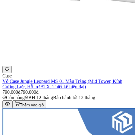
Case
Vỏ Case Jungle Leopard MS-01 Màu Trắng (Mid Tower, Kính
Cường Lực, Hỗ trợ ATX, Thiết kế hiện đại)
790.000đ
790.000đ
Còn hàng
BH 12 tháng
Bảo hành tới 12 tháng
Thêm vào giỏ