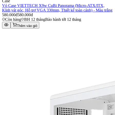
Case
Vỏ Case VIETTECH X9w CuBi Panorama (Micro-ATX/ITX,
Kính vát góc, Hỗ trợ VGA 330mm, Thiết kế toàn cảnh) - Màu trắng
580.000đ
580.000đ
Còn hàng
BH 12 tháng
Bảo hành tới 12 tháng
Thêm vào giỏ