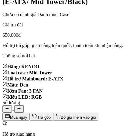
(E-ATX/ Mid Tower/Black)
Chưa có đánh giá
|
Danh mục: Case
Giá ưu đãi
650.000đ
Hỗ trợ trả góp, giao hàng toàn quốc, thanh toán khi nhận hàng.
Thông số nổi bật
Hãng: KENOO
Loại case: Mid Tower
Hỗ trợ Mainboard: E-ATX
Màu: Đen
Kèm Fan: 3 FAN
Kiểu LED: RGB
Số lượng
1
Mua ngay
Trả góp
Bỏ giỏ
Thêm vào giỏ
Hỗ trợ giao hàng